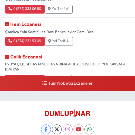
0 (274) 333 06 60
Yol Tarifi Al
Irem Eczanesi
Çamlıca Yolu Saat Kulesi Yanı Bahçelievler Camii Yanı
0 (274) 231 69 09
Yol Tarifi Al
Çelik Eczanesi
EVLİYA ÇELEBİ HASTANESİ ANA BİNA ACİL YOKUŞU DÖRTYOL KAVŞAĞI
BİM YANI
0 (274) 231 81 64
Yol Tarifi Al
Tüm Nöbetçi Eczaneler