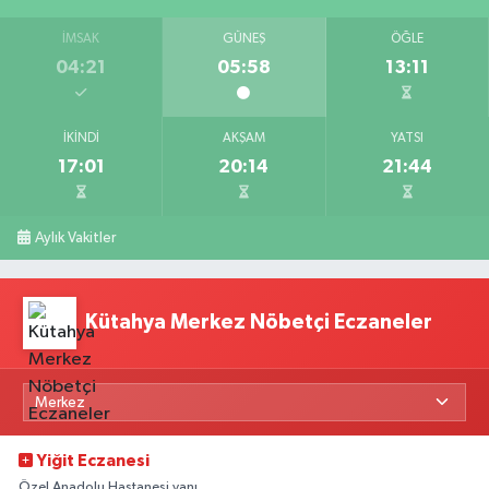
İMSAK
GÜNEŞ
ÖĞLE
04:21
05:58
13:11
İKINDI
AKŞAM
YATSI
17:01
20:14
21:44
Aylık Vakitler
Kütahya Merkez Nöbetçi Eczaneler
Yiğit Eczanesi
Özel Anadolu Hastanesi yanı