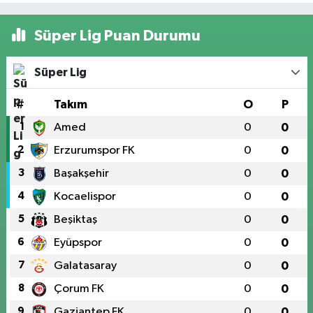
Süper Lig Puan Durumu
Süper Lig
#
Takım
O
P
1
Amed
0
0
2
Erzurumspor FK
0
0
3
Başakşehir
0
0
4
Kocaelispor
0
0
5
Beşiktaş
0
0
6
Eyüpspor
0
0
7
Galatasaray
0
0
8
Çorum FK
0
0
9
Gaziantep FK
0
0