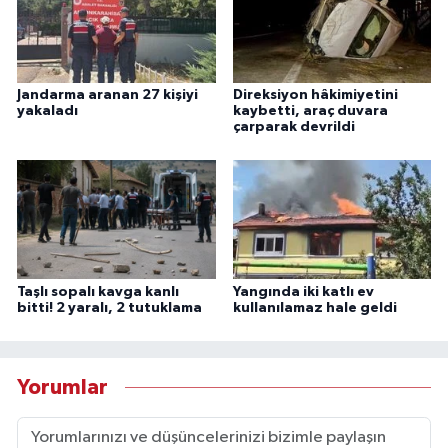
Jandarma aranan 27 kişiyi
Direksiyon hâkimiyetini
yakaladı
kaybetti, araç duvara
çarparak devrildi
Taşlı sopalı kavga kanlı
Yangında iki katlı ev
bitti! 2 yaralı, 2 tutuklama
kullanılamaz hale geldi
Yorumlar