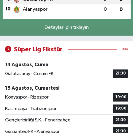
10
Alanyaspor
0
0
Detaylar için tıklayın
Süper Lig Fikstür
14 Ağustos, Cuma
Galatasaray - Çorum FK
21:30
15 Ağustos, Cumartesi
Konyaspor - Rizespor
19:00
Kasımpaşa - Trabzonspor
19:00
Gençlerbirliği S.K. - Fenerbahçe
21:30
Gaziantep FK - Alanyaspor
21:30