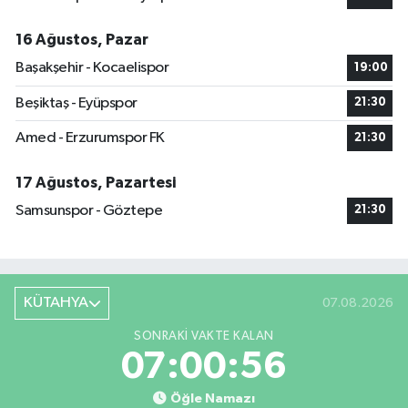
16 Ağustos, Pazar
Başakşehir - Kocaelispor
19:00
Beşiktaş - Eyüpspor
21:30
Amed - Erzurumspor FK
21:30
17 Ağustos, Pazartesi
Samsunspor - Göztepe
21:30
KÜTAHYA
07.08.2026
SONRAKI VAKTE KALAN
07:00:55
Öğle Namazı