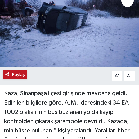
Haber
Haber İlanlar
Kültür-Sanat
Magazin
Resmi İlanlar
Paylaş
-
+
A
A
Sağlık
Kaza, Sinanpaşa ilçesi girişinde meydana geldi.
Edinilen bilgilere göre, A.M. idaresindeki 34 EA
Seri İlan
1002 plakalı minibüs buzlanan yolda kayıp
kontrolden çıkarak şarampole devrildi. Kazada,
Siyaset
minibüste bulunan 5 kişi yaralandı. Yaralılar ihbar
Spor