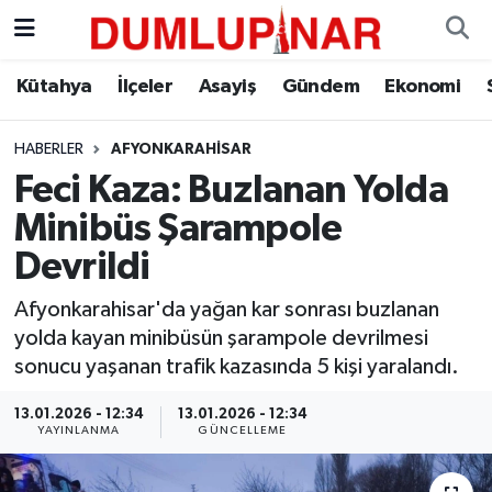
Asayiş
Kütahya Hava Durumu
Kütahya
İlçeler
Asayiş
Gündem
Ekonomi
Diğer
Kütahya Trafik Yoğunluk Haritası
HABERLER
AFYONKARAHISAR
Feci Kaza: Buzlanan Yolda
Dünya
Süper Lig Puan Durumu ve Fikstür
Minibüs Şarampole
Eğitim
Tüm Manşetler
Devrildi
Ekonomi
Son Dakika Haberleri
Afyonkarahisar'da yağan kar sonrası buzlanan
yolda kayan minibüsün şarampole devrilmesi
Eleman
Haber Arşivi
sonucu yaşanan trafik kazasında 5 kişi yaralandı.
13.01.2026 - 12:34
13.01.2026 - 12:34
Emlak
YAYINLANMA
GÜNCELLEME
Gündem