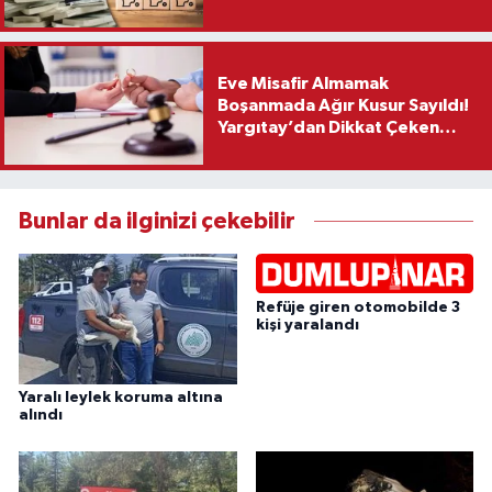
Eve Misafir Almamak
Boşanmada Ağır Kusur Sayıldı!
Yargıtay’dan Dikkat Çeken
Karar
Bunlar da ilginizi çekebilir
Refüje giren otomobilde 3
kişi yaralandı
Yaralı leylek koruma altına
alındı