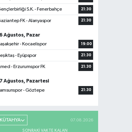
ençlerbirliği S.K. - Fenerbahçe
21:30
aziantep FK - Alanyaspor
21:30
6 Ağustos, Pazar
aşakşehir - Kocaelispor
19:00
eşiktaş - Eyüpspor
21:30
med - Erzurumspor FK
21:30
7 Ağustos, Pazartesi
amsunspor - Göztepe
21:30
KÜTAHYA
07.08.2026
SONRAKI VAKTE KALAN