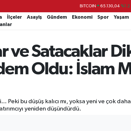
DOLAR
47,7106
%0.17
EURO
55,1652
%0.27
a
İlçeler
Asayiş
Gündem
Ekonomi
Spor
Yaşam
lanlar
STERLİN
64,4046
%0.35
GRAM ALTIN
6618.49
%2.12
ar ve Satacaklar D
BİST100
13.773
%-19
BITCOIN
65.130,04
%1.2
dem Oldu: İslam 
ldi… Peki bu düşüş kalıcı mı, yoksa yeni ve çok daha
yatırımcıyı yeniden düşündürdü.