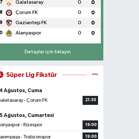
7
Galatasaray
0
0
8
Çorum FK
0
0
9
Gaziantep FK
0
0
0
Alanyaspor
0
0
Detaylar için tıklayın
Süper Lig Fikstür
4 Ağustos, Cuma
alatasaray - Çorum FK
21:30
5 Ağustos, Cumartesi
onyaspor - Rizespor
19:00
asımpaşa - Trabzonspor
19:00