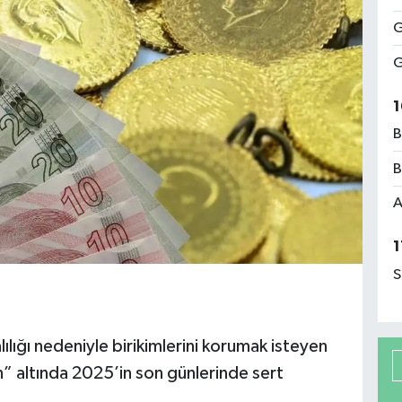
G
G
1
B
B
A
1
S
lığı nedeniyle birikimlerini korumak isteyen
n” altında 2025’in son günlerinde sert