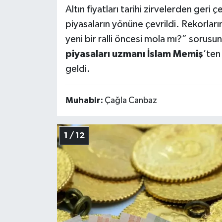
Altın fiyatları tarihi zirvelerden geri 
Teknoloji
piyasaların yönüne çevrildi. Rekorları
yeni bir ralli öncesi mola mı?” sorus
Vasıta
piyasaları uzmanı
İslam Memiş
’ten
geldi.
Vefat Haberleri
Yaşam
Muhabir:
Çağla Canbaz
1 / 12