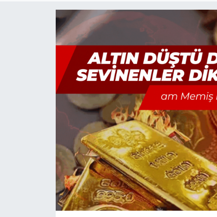
Haber
Haber İlanlar
Kültür-Sanat
Magazin
Resmi İlanlar
Sağlık
Seri İlan
Siyaset
Spor