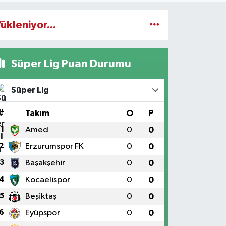
ükleniyor...
Süper Lig Puan Durumu
Süper Lig
#
Takım
O
P
1
Amed
0
0
2
Erzurumspor FK
0
0
3
Başakşehir
0
0
4
Kocaelispor
0
0
5
Beşiktaş
0
0
6
Eyüpspor
0
0