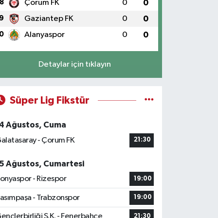
8
Çorum FK
0
0
9
Gaziantep FK
0
0
0
Alanyaspor
0
0
Detaylar için tıklayın
Süper Lig Fikstür
4 Ağustos, Cuma
alatasaray - Çorum FK
21:30
5 Ağustos, Cumartesi
onyaspor - Rizespor
19:00
asımpaşa - Trabzonspor
19:00
ençlerbirliği S.K. - Fenerbahçe
21:30