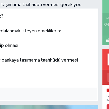
k?
İM
04
ydalanmak isteyen emeklilerin:
ip olması
bir bankaya taşımama taahhüdü vermesi
F
K