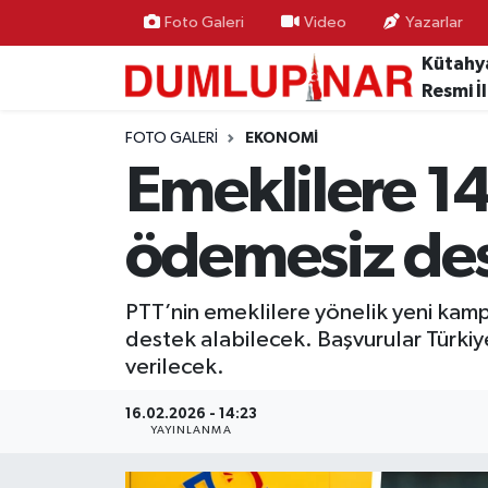
Foto Galeri
Video
Yazarlar
Kütahy
Asayiş
Kütahya Hava Durumu
Resmi İ
Diğer
Kütahya Trafik Yoğunluk Haritası
FOTO GALERI
EKONOMI
Emeklilere 14
Dünya
Süper Lig Puan Durumu ve Fikstür
ödemesiz de
Eğitim
Tüm Manşetler
Ekonomi
Son Dakika Haberleri
PTT’nin emeklilere yönelik yeni kampa
destek alabilecek. Başvurular Türki
Eleman
Haber Arşivi
verilecek.
Emlak
16.02.2026 - 14:23
YAYINLANMA
Gündem