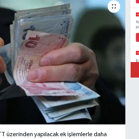
Y
H
E
A
PTT üzerinden yapılacak ek işlemlerle daha