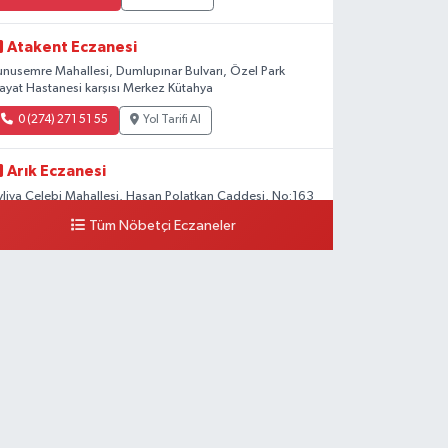
Atakent Eczanesi
unusemre Mahallesi, Dumlupınar Bulvarı, Özel Park
ayat Hastanesi karşısı Merkez Kütahya
0 (274) 271 51 55
Yol Tarifi Al
Arık Eczanesi
vliya Çelebi Mahallesi, Hasan Polatkan Caddesi, No:163
 Merkez Kütahya
Tüm Nöbetçi Eczaneler
0 (534) 064 92 71
Yol Tarifi Al