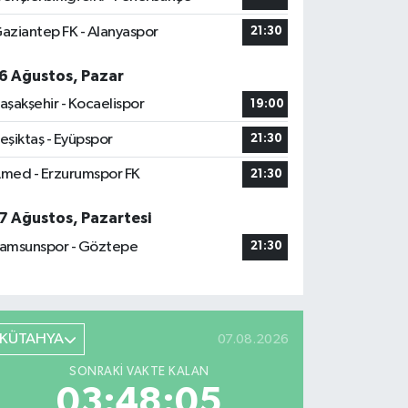
aziantep FK - Alanyaspor
21:30
6 Ağustos, Pazar
aşakşehir - Kocaelispor
19:00
eşiktaş - Eyüpspor
21:30
med - Erzurumspor FK
21:30
7 Ağustos, Pazartesi
amsunspor - Göztepe
21:30
KÜTAHYA
07.08.2026
SONRAKI VAKTE KALAN
03:48:03