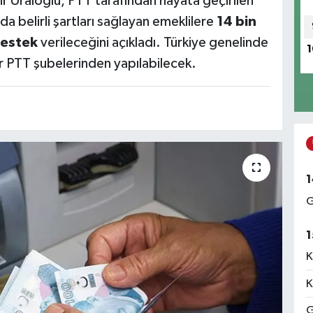
r Uraloğlu, PTT tarafından hayata geçirilen
belirli şartları sağlayan emeklilere
14 bin
destek
verileceğini açıkladı. Türkiye genelinde
1
 PTT şubelerinden yapılabilecek.
1
G
1
K
K
G