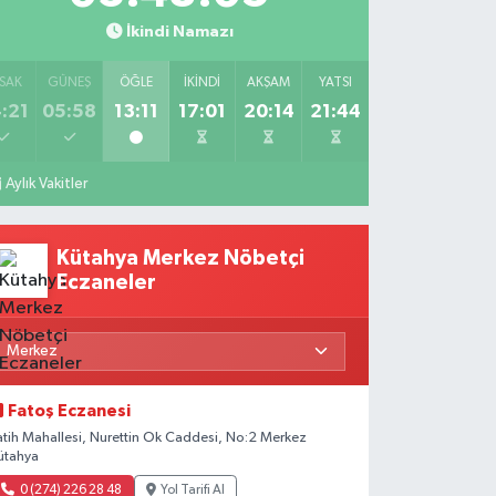
İkindi Namazı
SAK
GÜNEŞ
ÖĞLE
İKINDI
AKŞAM
YATSI
:21
05:58
13:11
17:01
20:14
21:44
Aylık Vakitler
Kütahya Merkez Nöbetçi
Eczaneler
Fatoş Eczanesi
atih Mahallesi, Nurettin Ok Caddesi, No:2 Merkez
ütahya
0 (274) 226 28 48
Yol Tarifi Al