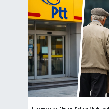
Haber
Haber İlanlar
Kültür-Sanat
Magazin
Resmi İlanlar
Sağlık
Seri İlan
Siyaset
Spor