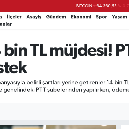
DOLAR
47,7069
%0.
EURO
55,0265
%0.
a
İlçeler
Asayiş
Gündem
Ekonomi
Spor
Yaşam
lanlar
STERLİN
64,1897
%0.
GRAM ALTIN
6618.49
%2.
 bin TL müjdesi! P
BİST100
13.887
%6
BITCOIN
64.360,53
%-0.
stek
nyasıyla belirli şartları yerine getirenler 14 bin 
ye genelindeki PTT şubelerinden yapılırken, ödem