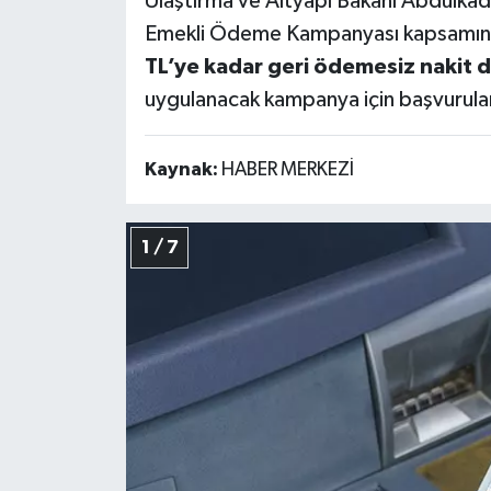
Ulaştırma ve Altyapı Bakanı Abdulkadi
Emekli Ödeme Kampanyası kapsamında 
Teknoloji
TL’ye kadar geri ödemesiz nakit 
uygulanacak kampanya için başvurular
Vasıta
Vefat Haberleri
Kaynak:
HABER MERKEZİ
Yaşam
1 / 7