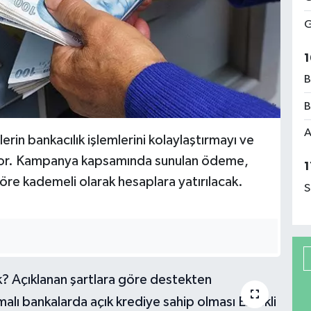
G
1
B
B
A
rin bankacılık işlemlerini kolaylaştırmayı ve
ıyor. Kampanya kapsamında sunulan ödeme,
1
göre kademeli olarak hesaplara yatırılacak.
S