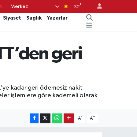
°
Merkez
17
32
01
Siyaset
Sağlık
Yazarlar
02
12
TT’den geri
4
76
TL’ye kadar geri ödemesiz nakit
eler işlemlere göre kademeli olarak
-
+
A
A