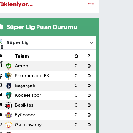
ükleniyor...
Süper Lig Puan Durumu
Süper Lig
#
Takım
O
P
1
Amed
0
0
2
Erzurumspor FK
0
0
3
Başakşehir
0
0
4
Kocaelispor
0
0
5
Beşiktaş
0
0
6
Eyüpspor
0
0
7
Galatasaray
0
0