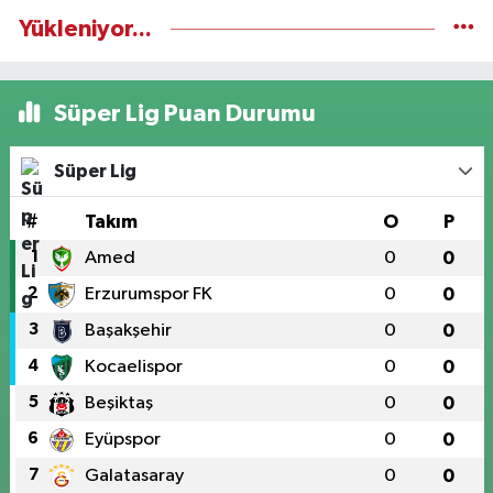
Yükleniyor...
Süper Lig Puan Durumu
Süper Lig
#
Takım
O
P
1
Amed
0
0
2
Erzurumspor FK
0
0
3
Başakşehir
0
0
4
Kocaelispor
0
0
5
Beşiktaş
0
0
6
Eyüpspor
0
0
7
Galatasaray
0
0