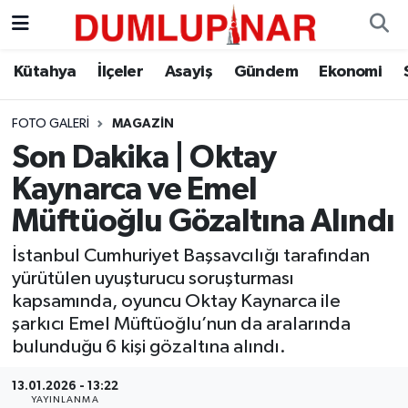
Asayiş
Kütahya Hava Durumu
Kütahya
İlçeler
Asayiş
Gündem
Ekonomi
Diğer
Kütahya Trafik Yoğunluk Haritası
FOTO GALERI
MAGAZIN
Son Dakika | Oktay
Dünya
Süper Lig Puan Durumu ve Fikstür
Kaynarca ve Emel
Eğitim
Tüm Manşetler
Müftüoğlu Gözaltına Alındı
İstanbul Cumhuriyet Başsavcılığı tarafından
Ekonomi
Son Dakika Haberleri
yürütülen uyuşturucu soruşturması
kapsamında, oyuncu Oktay Kaynarca ile
Eleman
Haber Arşivi
şarkıcı Emel Müftüoğlu’nun da aralarında
bulunduğu 6 kişi gözaltına alındı.
Emlak
13.01.2026 - 13:22
Gündem
YAYINLANMA