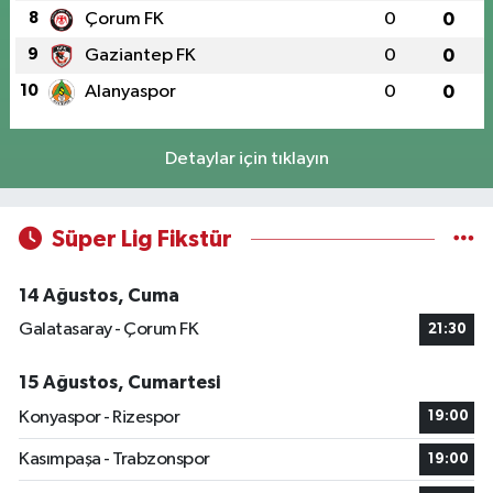
8
Çorum FK
0
0
9
Gaziantep FK
0
0
10
Alanyaspor
0
0
Detaylar için tıklayın
Süper Lig Fikstür
14 Ağustos, Cuma
Galatasaray - Çorum FK
21:30
15 Ağustos, Cumartesi
Konyaspor - Rizespor
19:00
Kasımpaşa - Trabzonspor
19:00