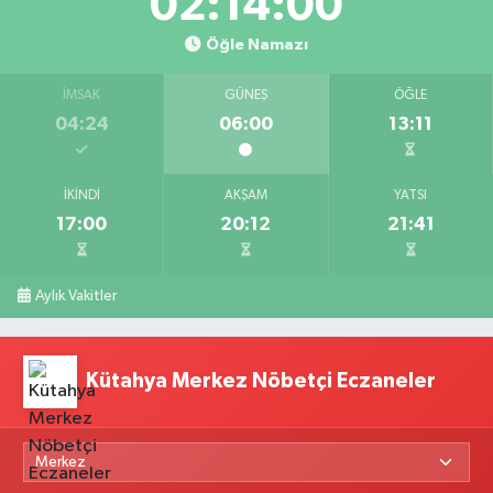
02:14:00
Öğle Namazı
İMSAK
GÜNEŞ
ÖĞLE
04:24
06:00
13:11
İKINDI
AKŞAM
YATSI
17:00
20:12
21:41
Aylık Vakitler
Kütahya Merkez Nöbetçi Eczaneler