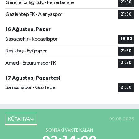
Gençlerbirliği S.K. - Fenerbahçe
21:30
Gaziantep FK - Alanyaspor
21:30
16 Ağustos, Pazar
Başakşehir - Kocaelispor
19:00
Beşiktaş - Eyüpspor
21:30
Amed - Erzurumspor FK
21:30
17 Ağustos, Pazartesi
Samsunspor - Göztepe
21:30
KÜTAHYA
09.08.2026
SONRAKI VAKTE KALAN