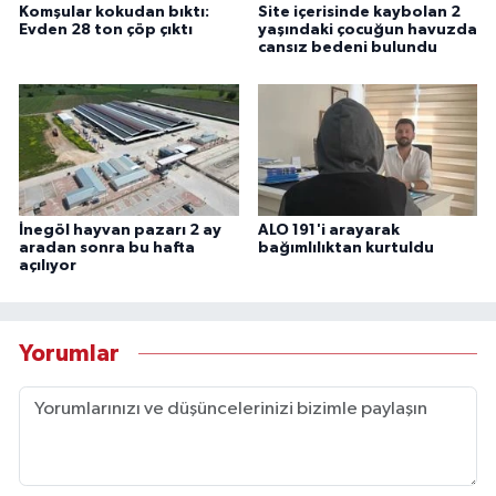
Komşular kokudan bıktı:
Site içerisinde kaybolan 2
Evden 28 ton çöp çıktı
yaşındaki çocuğun havuzda
cansız bedeni bulundu
İnegöl hayvan pazarı 2 ay
ALO 191'i arayarak
aradan sonra bu hafta
bağımlılıktan kurtuldu
açılıyor
Yorumlar