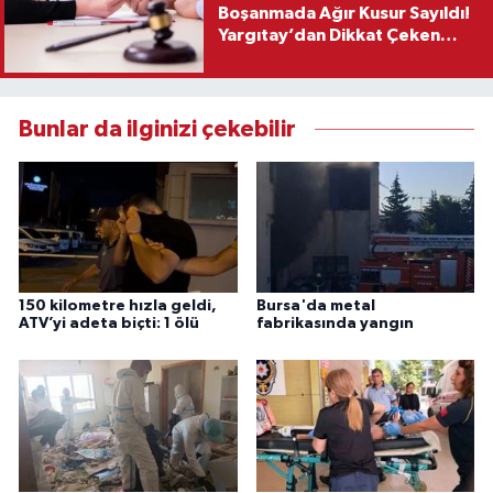
Boşanmada Ağır Kusur Sayıldı!
Yargıtay’dan Dikkat Çeken
Karar
Bunlar da ilginizi çekebilir
150 kilometre hızla geldi,
Bursa'da metal
ATV’yi adeta biçti: 1 ölü
fabrikasında yangın