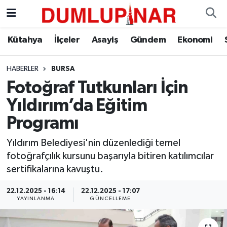
Asayiş
Kütahya Hava Durumu
Kütahya
İlçeler
Asayiş
Gündem
Ekonomi
Diğer
Kütahya Trafik Yoğunluk Haritası
HABERLER
BURSA
Fotoğraf Tutkunları İçin
Dünya
Süper Lig Puan Durumu ve Fikstür
Yıldırım’da Eğitim
Eğitim
Tüm Manşetler
Programı
Ekonomi
Son Dakika Haberleri
Yıldırım Belediyesi'nin düzenlediği temel
fotoğrafçılık kursunu başarıyla bitiren katılımcılar
Eleman
Haber Arşivi
sertifikalarına kavuştu.
22.12.2025 - 16:14
22.12.2025 - 17:07
Emlak
YAYINLANMA
GÜNCELLEME
Gündem