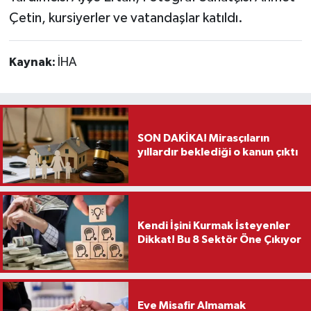
Çetin, kursiyerler ve vatandaşlar katıldı.
Kaynak:
İHA
SON DAKİKA! Mirasçıların
yıllardır beklediği o kanun çıktı
Kendi İşini Kurmak İsteyenler
Dikkat! Bu 8 Sektör Öne Çıkıyor
Eve Misafir Almamak