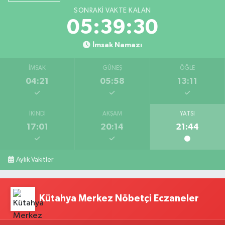
SONRAKI VAKTE KALAN
05:39:29
İmsak Namazı
İMSAK
GÜNEŞ
ÖĞLE
04:21
05:58
13:11
İKINDI
AKŞAM
YATSI
17:01
20:14
21:44
Aylık Vakitler
Kütahya Merkez Nöbetçi Eczaneler