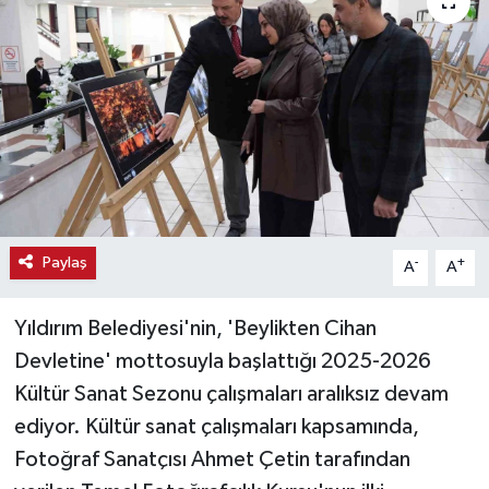
Haber
Haber İlanlar
Kültür-Sanat
Magazin
Resmi İlanlar
Paylaş
-
+
A
A
Sağlık
Yıldırım Belediyesi'nin, 'Beylikten Cihan
Devletine' mottosuyla başlattığı 2025-2026
Seri İlan
Kültür Sanat Sezonu çalışmaları aralıksız devam
ediyor. Kültür sanat çalışmaları kapsamında,
Siyaset
Fotoğraf Sanatçısı Ahmet Çetin tarafından
Spor