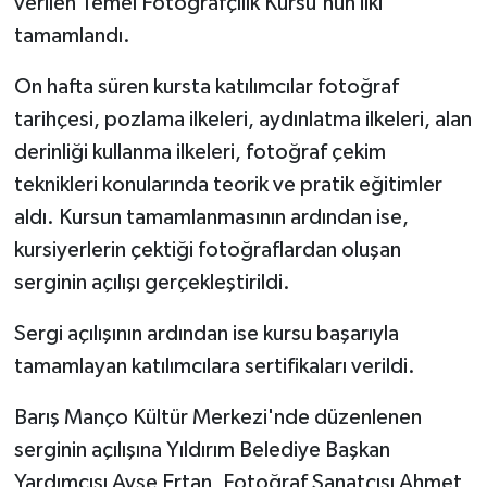
verilen Temel Fotoğrafçılık Kursu'nun ilki
tamamlandı.
Teknoloji
On hafta süren kursta katılımcılar fotoğraf
Vasıta
tarihçesi, pozlama ilkeleri, aydınlatma ilkeleri, alan
derinliği kullanma ilkeleri, fotoğraf çekim
Vefat Haberleri
teknikleri konularında teorik ve pratik eğitimler
aldı. Kursun tamamlanmasının ardından ise,
Yaşam
kursiyerlerin çektiği fotoğraflardan oluşan
serginin açılışı gerçekleştirildi.
Sergi açılışının ardından ise kursu başarıyla
tamamlayan katılımcılara sertifikaları verildi.
Barış Manço Kültür Merkezi'nde düzenlenen
serginin açılışına Yıldırım Belediye Başkan
Yardımcısı Ayşe Ertan, Fotoğraf Sanatçısı Ahmet