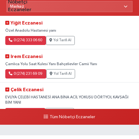
Yiğit Eczanesi
Özel Anadolu Hastanesi yanı
0 (274) 333 06 60
Yol Tarifi Al
Irem Eczanesi
Çamlıca Yolu Saat Kulesi Yanı Bahçelievler Camii Yanı
0 (274) 231 69 09
Yol Tarifi Al
Çelik Eczanesi
EVLİYA ÇELEBİ HASTANESİ ANA BİNA ACİL YOKUŞU DÖRTYOL KAVŞAĞI
BİM YANI
0 (274) 231 81 64
Yol Tarifi Al
Tüm Nöbetçi Eczaneler