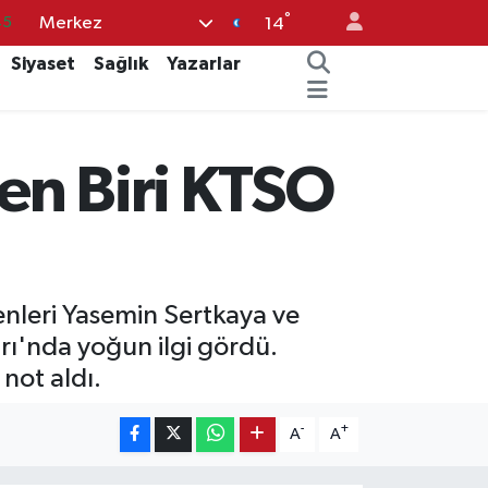
°
Merkez
70
14
63
Siyaset
Sağlık
Yazarlar
16
02
den Biri KTSO
07
45
enleri Yasemin Sertkaya ve
ı'nda yoğun ilgi gördü.
not aldı.
-
+
A
A