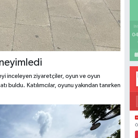
İM
04
neyimledi
yi inceleyen ziyaretçiler, oyun ve oyun
rsatı buldu. Katılımcılar, oyunu yakından tanırken
Ö