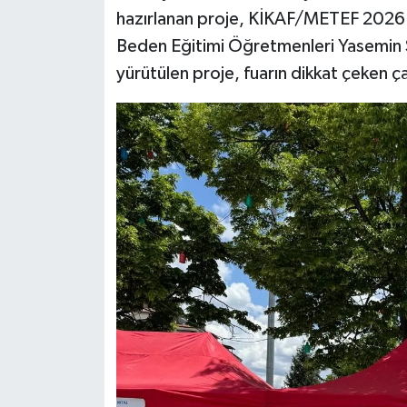
hazırlanan proje, KİKAF/METEF 2026 F
Teknoloji
Beden Eğitimi Öğretmenleri Yasemin 
yürütülen proje, fuarın dikkat çeken ça
Vasıta
Vefat Haberleri
Yaşam