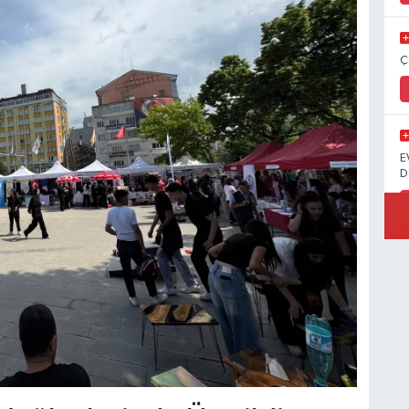
Ç
E
D