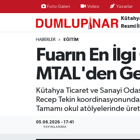
Foto Galeri
Video
Yazarlar
Kütahy
Asayiş
Kütahya Hava Durumu
Resmi İ
Diğer
Kütahya Trafik Yoğunluk Haritası
HABERLER
EĞITIM
Fuarın En İlg
Dünya
Süper Lig Puan Durumu ve Fikstür
MTAL'den Ge
Eğitim
Tüm Manşetler
Ekonomi
Son Dakika Haberleri
Kütahya Ticaret ve Sanayi Odas
Recep Tekin koordinasyonunda 
Eleman
Haber Arşivi
Tamamı okul atölyelerinde üret
Emlak
05.06.2026 - 17:41
YAYINLANMA
Gündem