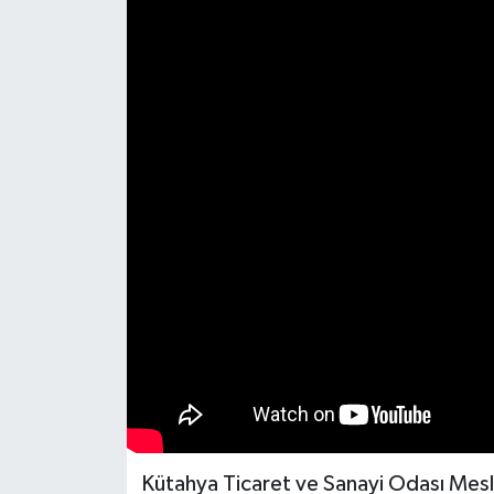
Haber
Haber İlanlar
Kültür-Sanat
Magazin
Resmi İlanlar
Sağlık
Seri İlan
Siyaset
Kütahya Ticaret ve Sanayi Odası Mesle
Spor