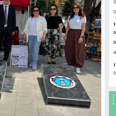
G
G
1
B
B
A
1
S