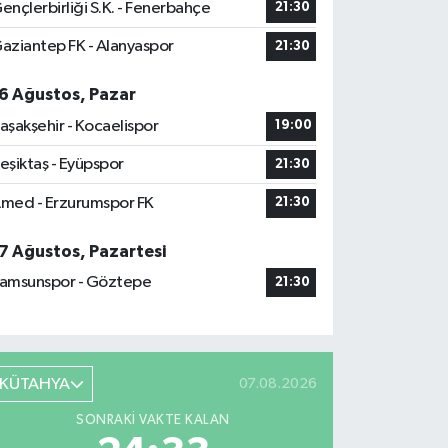
ençlerbirliği S.K. - Fenerbahçe
21:30
aziantep FK - Alanyaspor
21:30
6 Ağustos, Pazar
aşakşehir - Kocaelispor
19:00
eşiktaş - Eyüpspor
21:30
med - Erzurumspor FK
21:30
7 Ağustos, Pazartesi
amsunspor - Göztepe
21:30
KÜTAHYA
07.08.2026
SONRAKI VAKTE KALAN