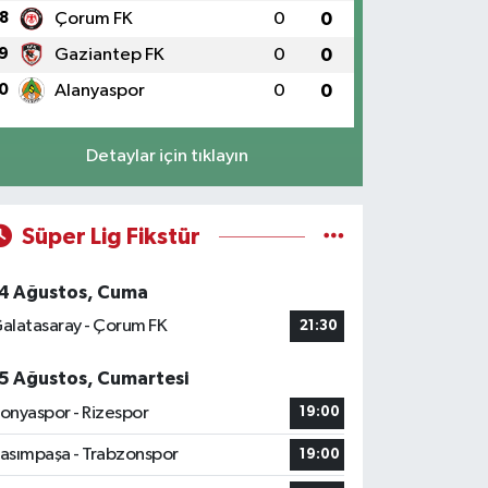
8
Çorum FK
0
0
9
Gaziantep FK
0
0
0
Alanyaspor
0
0
Detaylar için tıklayın
Süper Lig Fikstür
4 Ağustos, Cuma
alatasaray - Çorum FK
21:30
5 Ağustos, Cumartesi
onyaspor - Rizespor
19:00
asımpaşa - Trabzonspor
19:00