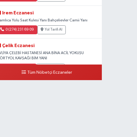
Irem Eczanesi
amlıca Yolu Saat Kulesi Yanı Bahçelievler Camii Yanı
0 (274) 231 69 09
Yol Tarifi Al
Çelik Eczanesi
VLİYA ÇELEBİ HASTANESİ ANA BİNA ACİL YOKUŞU
ÖRTYOL KAVŞAĞI BİM YANI
0 (274) 231 81 64
Yol Tarifi Al
Tüm Nöbetçi Eczaneler