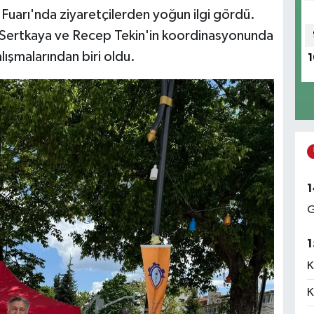
uarı'nda ziyaretçilerden yoğun ilgi gördü.
Sertkaya ve Recep Tekin'in koordinasyonunda
lışmalarından biri oldu.
1
1
G
1
K
K