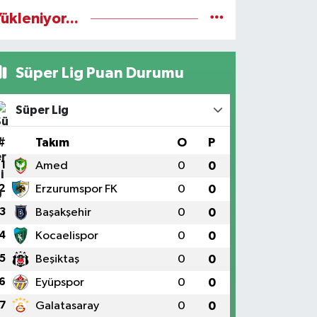
ükleniyor...
Süper Lig Puan Durumu
Süper Lig
#
Takım
O
P
1
Amed
0
0
2
Erzurumspor FK
0
0
3
Başakşehir
0
0
4
Kocaelispor
0
0
5
Beşiktaş
0
0
6
Eyüpspor
0
0
7
Galatasaray
0
0