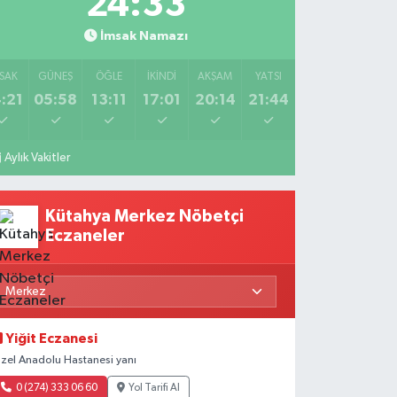
24:31
İmsak Namazı
SAK
GÜNEŞ
ÖĞLE
İKINDI
AKŞAM
YATSI
:21
05:58
13:11
17:01
20:14
21:44
Aylık Vakitler
Kütahya Merkez Nöbetçi
Eczaneler
Yiğit Eczanesi
zel Anadolu Hastanesi yanı
0 (274) 333 06 60
Yol Tarifi Al