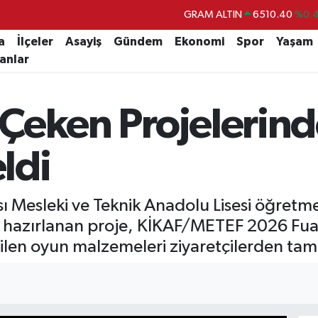
BİST100
13.799
%
BITCOIN
64.225,61
%-0.
a
İlçeler
Asayiş
Gündem
Ekonomi
Spor
Yaşam
lanlar
DOLAR
47,7143
%0.
EURO
55,0317
%-0.
i Çeken Projelerin
STERLİN
64,2463
%0.
GRAM ALTIN
6510.40
%0.
ldi
ı Mesleki ve Teknik Anadolu Lisesi öğretm
hazırlanan proje, KİKAF/METEF 2026 Fuar
ilen oyun malzemeleri ziyaretçilerden tam 