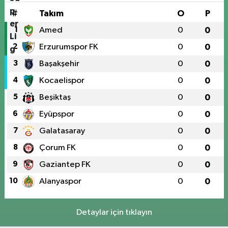
#
Takım
O
P
1
Amed
0
0
2
Erzurumspor FK
0
0
3
Başakşehir
0
0
4
Kocaelispor
0
0
5
Beşiktaş
0
0
6
Eyüpspor
0
0
7
Galatasaray
0
0
8
Çorum FK
0
0
9
Gaziantep FK
0
0
10
Alanyaspor
0
0
Detaylar için tıklayın