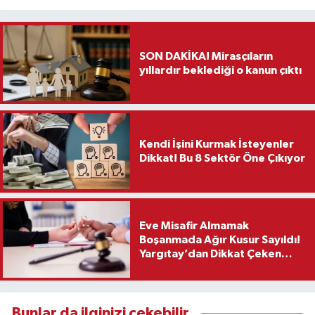
SON DAKİKA! Mirasçıların
yıllardır beklediği o kanun çıktı
Kendi İşini Kurmak İsteyenler
Dikkat! Bu 8 Sektör Öne Çıkıyor
Eve Misafir Almamak
Boşanmada Ağır Kusur Sayıldı!
Yargıtay’dan Dikkat Çeken
Karar
Bunlar da ilginizi çekebilir