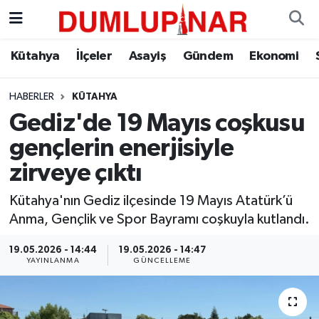
Asayiş
Kütahya Hava Durumu
Kütahya
İlçeler
Asayiş
Gündem
Ekonomi
Diğer
Kütahya Trafik Yoğunluk Haritası
HABERLER
KÜTAHYA
Gediz'de 19 Mayıs coşkusu
Dünya
Süper Lig Puan Durumu ve Fikstür
gençlerin enerjisiyle
Eğitim
Tüm Manşetler
zirveye çıktı
Ekonomi
Son Dakika Haberleri
Kütahya'nın Gediz ilçesinde 19 Mayıs Atatürk’ü
Anma, Gençlik ve Spor Bayramı coşkuyla kutlandı.
Eleman
Haber Arşivi
19.05.2026 - 14:44
19.05.2026 - 14:47
YAYINLANMA
GÜNCELLEME
Emlak
Gündem