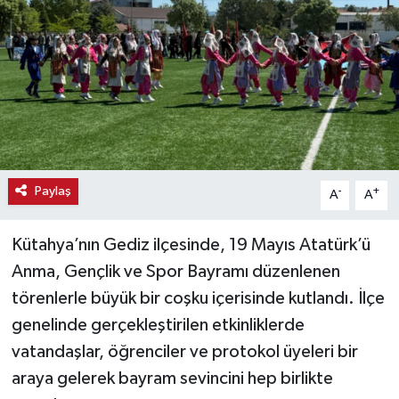
Haber
Haber İlanlar
Kültür-Sanat
Magazin
Paylaş
-
+
A
A
Resmi İlanlar
Kütahya’nın Gediz ilçesinde, 19 Mayıs Atatürk’ü
Sağlık
Anma, Gençlik ve Spor Bayramı düzenlenen
törenlerle büyük bir coşku içerisinde kutlandı. İlçe
Seri İlan
genelinde gerçekleştirilen etkinliklerde
Siyaset
vatandaşlar, öğrenciler ve protokol üyeleri bir
araya gelerek bayram sevincini hep birlikte
Spor