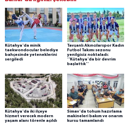
Kütahya'da minik
Tavşanlı Akıncılarspor Kadın
taekwondocular belediye
Futbol Takımı sezonu
bahçesinde yeteneklerini
yenilgisiz noktaladı:
sergiledi
''Kütahya'da bir devrim
başlattık''
Kütahya'da iki ilçeye
Simav'da tohum hazırlama
hizmet verecek modern
makineleri bakım ve onarım
yaşam alanı törenle açıldı
kursu tamamlandı