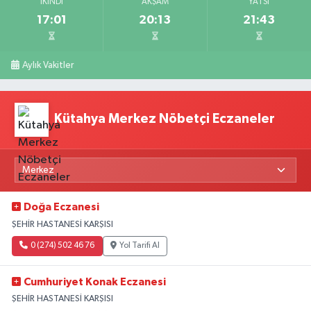
İKINDI
AKŞAM
YATSI
17:01
20:13
21:43
Aylık Vakitler
Kütahya Merkez Nöbetçi Eczaneler
Doğa Eczanesi
ŞEHİR HASTANESİ KARŞISI
0 (274) 502 46 76
Yol Tarifi Al
Cumhuriyet Konak Eczanesi
ŞEHİR HASTANESİ KARŞISI