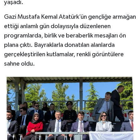
yaşadı.
Teknoloji
Gazi Mustafa Kemal Atatürk’ün gençliğe armağan
ettiği anlamlı gün dolayısıyla düzenlenen
Vasıta
programlarda, birlik ve beraberlik mesajları ön
plana çıktı. Bayraklarla donatılan alanlarda
Vefat Haberleri
gerçekleştirilen kutlamalar, renkli görüntülere
Yaşam
sahne oldu.