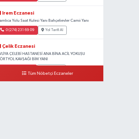
Irem Eczanesi
amlıca Yolu Saat Kulesi Yanı Bahçelievler Camii Yanı
0 (274) 231 69 09
Yol Tarifi Al
Çelik Eczanesi
VLİYA ÇELEBİ HASTANESİ ANA BİNA ACİL YOKUŞU
ÖRTYOL KAVŞAĞI BİM YANI
0 (274) 231 81 64
Yol Tarifi Al
Tüm Nöbetçi Eczaneler