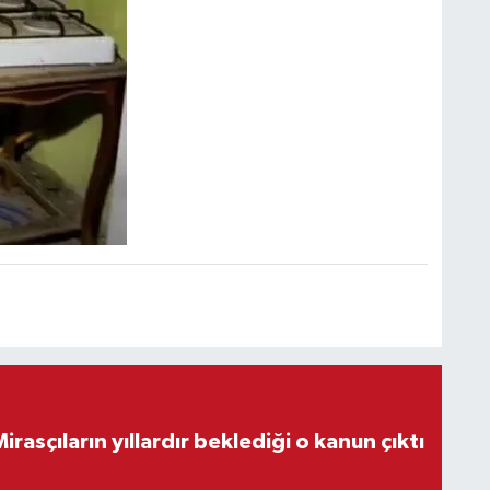
ON DAKİKA! Mirasçıların yıllardır beklediği o kanun çıktı