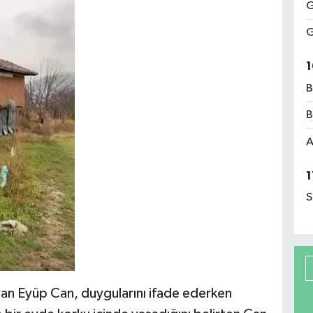
G
G
1
B
B
A
1
S
yan Eyüp Can, duygularını ifade ederken