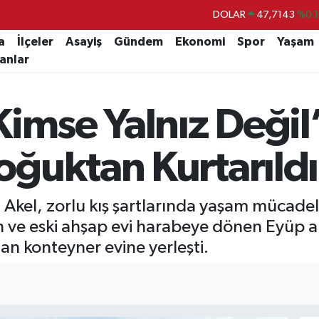
DOLAR
47,7143
%0.1
EURO
55,0317
%-0.0
a
İlçeler
Asayiş
Gündem
Ekonomi
Spor
Yaşam
lanlar
STERLİN
64,2463
%0.0
GRAM ALTIN
6574.81
%1.4
imse Yalnız Değil
BİST100
13.799
%7
BITCOIN
64.225,61
%-0.6
ğuktan Kurtarıldı
Akel, zorlu kış şartlarında yaşam mücadel
n ve eski ahşap evi harabeye dönen Eyüp 
ulan konteyner evine yerleşti.