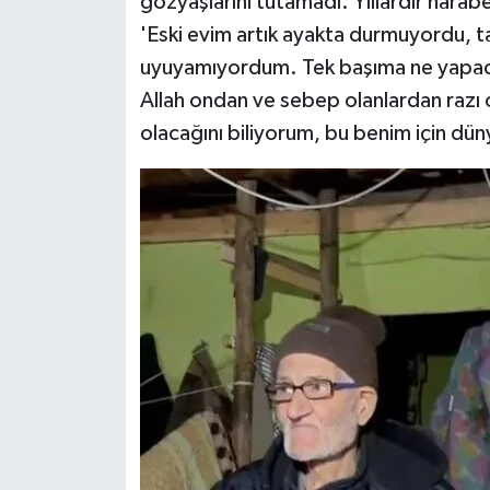
gözyaşlarını tutamadı. Yıllardır harab
'Eski evim artık ayakta durmuyordu, t
uyuyamıyordum. Tek başıma ne yapac
Allah ondan ve sebep olanlardan razı 
olacağını biliyorum, bu benim için dün