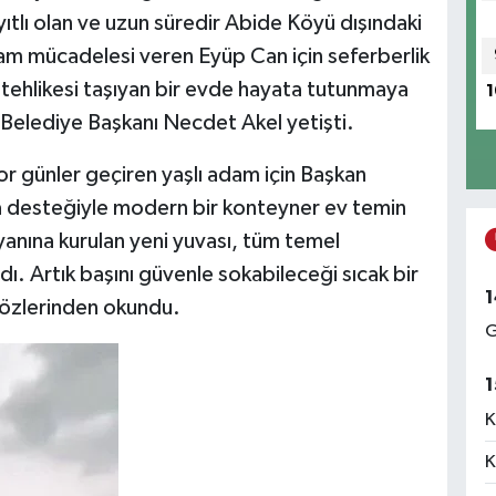
yıtlı olan ve uzun süredir Abide Köyü dışındaki
am mücadelesi veren Eyüp Can için seferberlik
ma tehlikesi taşıyan bir evde hayata tutunmaya
1
Belediye Başkanı Necdet Akel yetişti.
 zor günler geçiren yaşlı adam için Başkan
a desteğiyle modern bir konteyner ev temin
yanına kurulan yeni yuvası, tüm temel
ndı. Artık başını güvenle sokabileceği sıcak bir
1
gözlerinden okundu.
G
1
K
K