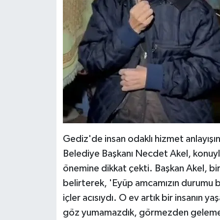
Gediz'de insan odaklı hizmet anlayışın
Belediye Başkanı Necdet Akel, konuyla
önemine dikkat çekti. Başkan Akel, bi
belirterek, 'Eyüp amcamızın durumu 
içler acısıydı. O ev artık bir insanın y
göz yumamazdık, görmezden gelemezd