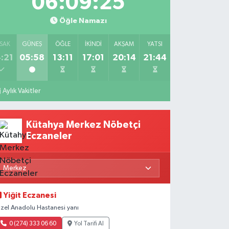
06:09:24
Öğle Namazı
SAK
GÜNEŞ
ÖĞLE
İKINDI
AKŞAM
YATSI
:21
05:58
13:11
17:01
20:14
21:44
Aylık Vakitler
Kütahya Merkez Nöbetçi
Eczaneler
Yiğit Eczanesi
zel Anadolu Hastanesi yanı
0 (274) 333 06 60
Yol Tarifi Al