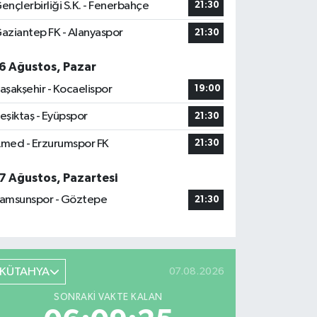
ençlerbirliği S.K. - Fenerbahçe
21:30
aziantep FK - Alanyaspor
21:30
6 Ağustos, Pazar
aşakşehir - Kocaelispor
19:00
eşiktaş - Eyüpspor
21:30
med - Erzurumspor FK
21:30
7 Ağustos, Pazartesi
amsunspor - Göztepe
21:30
KÜTAHYA
07.08.2026
SONRAKI VAKTE KALAN