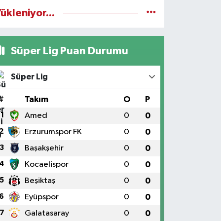
ükleniyor...
Süper Lig Puan Durumu
Süper Lig
#
Takım
O
P
1
Amed
0
0
2
Erzurumspor FK
0
0
3
Başakşehir
0
0
4
Kocaelispor
0
0
5
Beşiktaş
0
0
6
Eyüpspor
0
0
7
Galatasaray
0
0