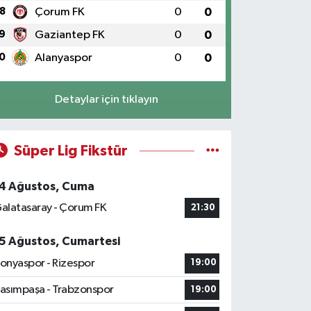
8
Çorum FK
0
0
9
Gaziantep FK
0
0
0
Alanyaspor
0
0
Detaylar için tıklayın
Süper Lig Fikstür
4 Ağustos, Cuma
alatasaray - Çorum FK
21:30
5 Ağustos, Cumartesi
onyaspor - Rizespor
19:00
asımpaşa - Trabzonspor
19:00