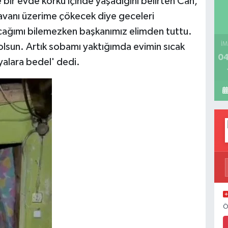
e bir evde korku içinde yaşadığını belirten Can,
avanı üzerime çökecek diye geceleri
ağımı bilemezken başkanımız elimden tuttu.
İM
olsun. Artık sobamı yaktığımda evimin sıcak
04
yalara bedel' dedi.
Ö