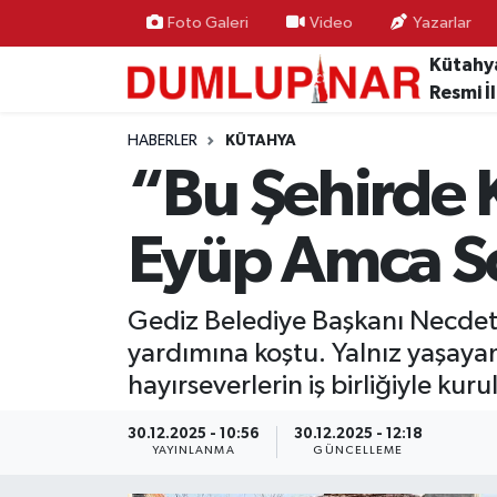
Foto Galeri
Video
Yazarlar
Kütahy
Resmi İ
HABERLER
KÜTAHYA
“Bu Şehirde K
Eyüp Amca So
Gediz Belediye Başkanı Necdet 
yardımına koştu. Yalnız yaşaya
hayırseverlerin iş birliğiyle kur
30.12.2025 - 10:56
30.12.2025 - 12:18
YAYINLANMA
GÜNCELLEME