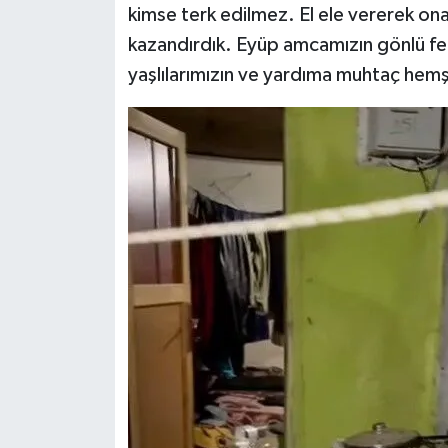
kimse terk edilmez. El ele vererek ona
kazandırdık. Eyüp amcamızın gönlü fer
yaşlılarımızın ve yardıma muhtaç hemşer