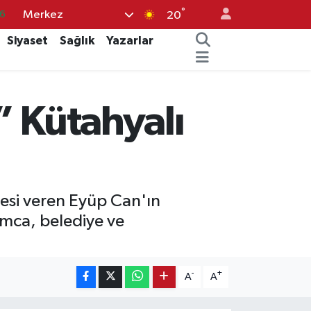
°
Merkez
6
20
2
Siyaset
Sağlık
Yazarlar
7
4
” Kütahyalı
0
3
esi veren Eyüp Can'ın
amca, belediye ve
-
+
A
A