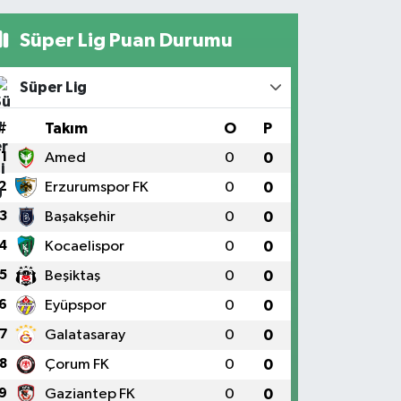
Süper Lig Puan Durumu
Süper Lig
#
Takım
O
P
1
Amed
0
0
2
Erzurumspor FK
0
0
3
Başakşehir
0
0
4
Kocaelispor
0
0
5
Beşiktaş
0
0
6
Eyüpspor
0
0
7
Galatasaray
0
0
8
Çorum FK
0
0
9
Gaziantep FK
0
0