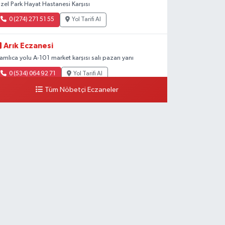
zel Park Hayat Hastanesi Karşısı
0 (274) 271 51 55
Yol Tarifi Al
Arık Eczanesi
amlıca yolu A-101 market karşısı salı pazarı yanı
0 (534) 064 92 71
Yol Tarifi Al
Tüm Nöbetçi Eczaneler