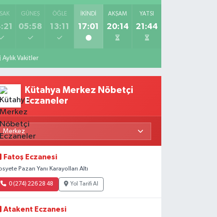
SAK
GÜNEŞ
ÖĞLE
İKINDI
AKŞAM
YATSI
:21
05:58
13:11
17:01
20:14
21:44
Aylık Vakitler
Kütahya Merkez Nöbetçi
Eczaneler
Fatoş Eczanesi
osyete Pazarı Yanı Karayolları Altı
0 (274) 226 28 48
Yol Tarifi Al
Atakent Eczanesi