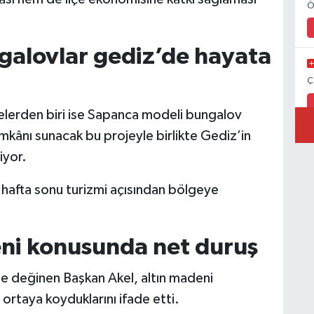
Ö
alovlar gediz’de hayata
Ç
jelerden biri ise Sapanca modeli bungalov
mkânı sunacak bu projeyle birlikte Gediz’in
iyor.
e hafta sonu turizmi açısından bölgeye
ni konusunda net duruş
de değinen Başkan Akel, altın madeni
 ortaya koyduklarını ifade etti.