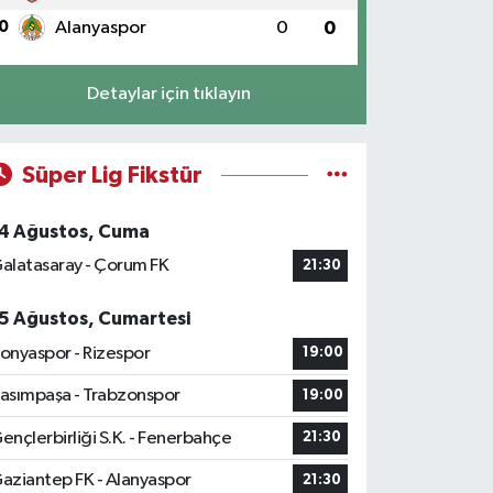
0
Alanyaspor
0
0
Detaylar için tıklayın
Süper Lig Fikstür
4 Ağustos, Cuma
alatasaray - Çorum FK
21:30
5 Ağustos, Cumartesi
onyaspor - Rizespor
19:00
asımpaşa - Trabzonspor
19:00
ençlerbirliği S.K. - Fenerbahçe
21:30
aziantep FK - Alanyaspor
21:30