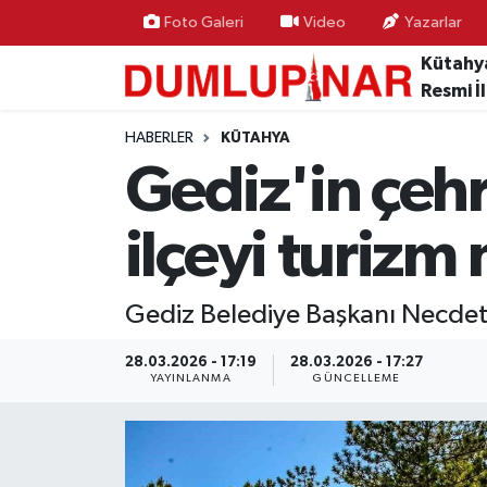
Foto Galeri
Video
Yazarlar
Kütahy
Resmi İ
HABERLER
KÜTAHYA
Gediz'in çehr
ilçeyi turiz
Gediz Belediye Başkanı Necdet 
28.03.2026 - 17:19
28.03.2026 - 17:27
YAYINLANMA
GÜNCELLEME