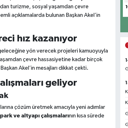
pıdan turizme, sosyal yaşamdan çevre
1
nemli açıklamalarda bulunan Başkan Akel’in
eci hız kazanıyor
n geleceğine yön verecek projeleri kamuoyuyla
 yaşamdan çevre hassasiyetine kadar birçok
1
Başkan Akel’in mesajları dikkat çekti.
G
alışmaları geliyor
1
K
cak
K
nlarına çözüm üretmek amacıyla yeni adımlar
G
park ve altyapı çalışmaları
nın kısa sürede
G