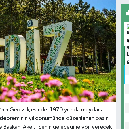
’nın Gediz ilçesinde, 1970 yılında meydana
z depreminin yıl dönümünde düzenlenen basın
 Başkanı Akel, ilçenin geleceğine yön verecek