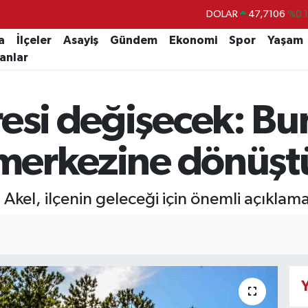
DOLAR
47,7106
%0.
EURO
55,1652
%0.
a
İlçeler
Asayiş
Gündem
Ekonomi
Spor
Yaşam
lanlar
STERLİN
64,4046
%0.
GRAM ALTIN
6618.49
%2.
esi değişecek: Bu
BİST100
13.773
%-
BITCOIN
65.130,04
%1
m merkezine dönüş
Akel, ilçenin geleceği için önemli açıklam
Y