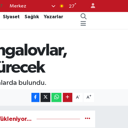
°
Merkez
17
27
27
Siyaset
Sağlık
Yazarlar
35
12
ngalovlar,
19
.2
türecek
alarda bulundu.
-
+
A
A
ükleniyor...