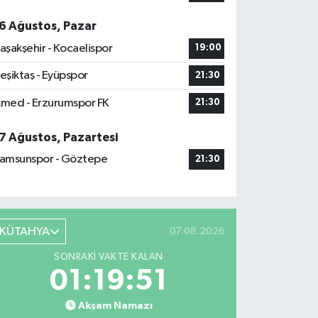
6 Ağustos, Pazar
aşakşehir - Kocaelispor
19:00
eşiktaş - Eyüpspor
21:30
med - Erzurumspor FK
21:30
7 Ağustos, Pazartesi
amsunspor - Göztepe
21:30
KÜTAHYA
07.08.2026
SONRAKI VAKTE KALAN
01:19:49
Akşam Namazı