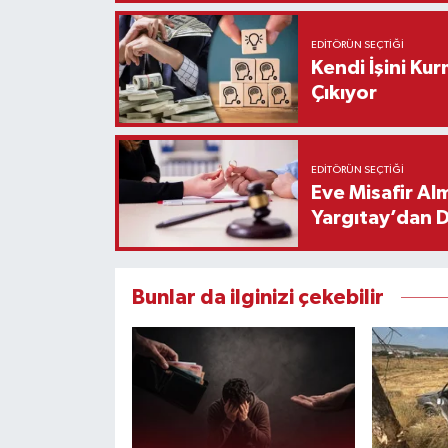
EDITÖRÜN SEÇTIĞI
Kendi İşini Ku
Çıkıyor
EDITÖRÜN SEÇTIĞI
Eve Misafir Al
Yargıtay’dan 
Bunlar da ilginizi çekebilir