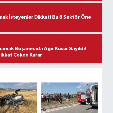
rmak İsteyenler Dikkat! Bu 8 Sektör Öne
mamak Boşanmada Ağır Kusur Sayıldı!
Dikkat Çeken Karar