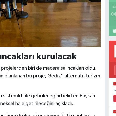
İM
04
ıncakları kurulacak
 projelerden biri de macera salıncakları oldu.
in planlanan bu proje, Gediz’i alternatif turizm
S
 sistemli hale getirileceğini belirten Başkan
neksel hale getirileceğini açıkladı.
rması hem de ilçe ekonomisine katkı sağlaması