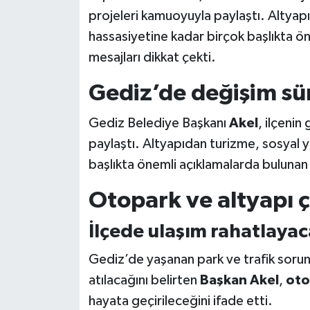
projeleri kamuoyuyla paylaştı. Altya
hassasiyetine kadar birçok başlıkta ö
mesajları dikkat çekti.
Gediz’de değişim sür
Gediz Belediye Başkanı
Akel
, ilçeni
paylaştı. Altyapıdan turizme, sosyal
başlıkta önemli açıklamalarda bulunan 
Otopark ve altyapı ç
İlçede ulaşım rahatlaya
Gediz’de yaşanan park ve trafik soru
atılacağını belirten
Başkan Akel
,
oto
hayata geçirileceğini ifade etti.