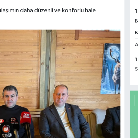
ulaşımın daha düzenli ve konforlu hale
1
B
B
A
1
S