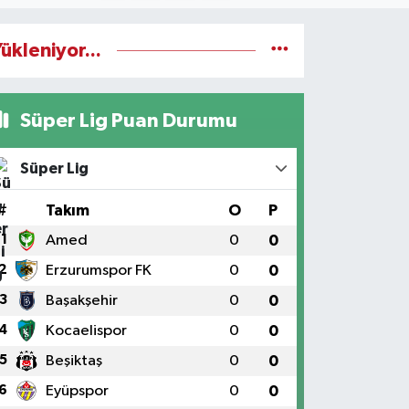
ükleniyor...
Süper Lig Puan Durumu
Süper Lig
#
Takım
O
P
1
Amed
0
0
2
Erzurumspor FK
0
0
3
Başakşehir
0
0
4
Kocaelispor
0
0
5
Beşiktaş
0
0
6
Eyüpspor
0
0