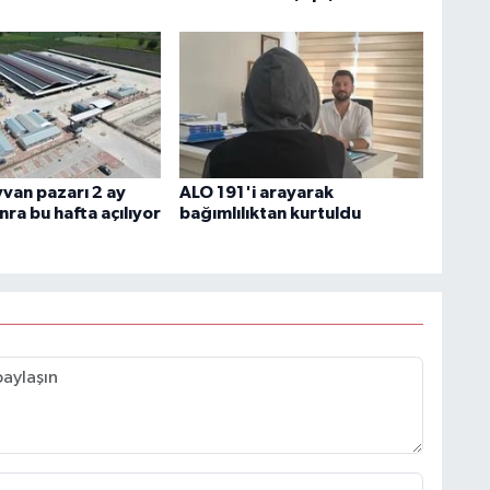
yvan pazarı 2 ay
ALO 191'i arayarak
ra bu hafta açılıyor
bağımlılıktan kurtuldu