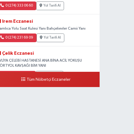
0 (274) 333 06 60
Yol Tarifi Al
Irem Eczanesi
amlıca Yolu Saat Kulesi Yanı Bahçelievler Camii Yanı
0 (274) 231 69 09
Yol Tarifi Al
Çelik Eczanesi
VLİYA ÇELEBİ HASTANESİ ANA BİNA ACİL YOKUŞU
ÖRTYOL KAVŞAĞI BİM YANI
0 (274) 231 81 64
Yol Tarifi Al
Tüm Nöbetçi Eczaneler