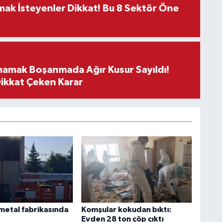
rmak İsteyenler Dikkat! Bu 8 Sektör Öne
mamak Boşanmada Ağır Kusur Sayıldı!
Dikkat Çeken Karar
metal fabrikasında
Komşular kokudan bıktı:
Evden 28 ton çöp çıktı