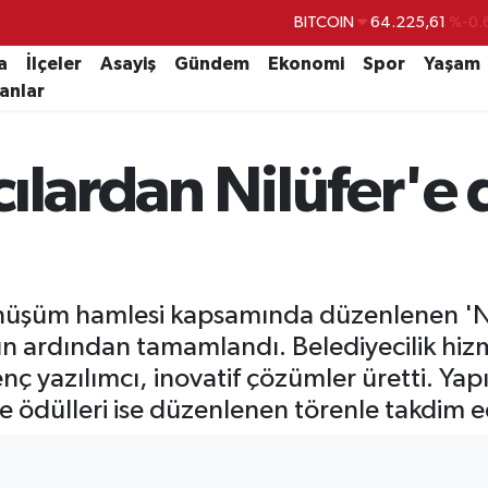
BITCOIN
64.225,61
%-0.
DOLAR
47,6704
a
İlçeler
Asayiş
Gündem
Ekonomi
Spor
Yaşam
lanlar
EURO
55,0406
%-0.
STERLİN
64,2143
lardan Nilüfer'e d
GRAM ALTIN
6510.40
%0.
BİST100
13.799
%
 dönüşüm hamlesi kapsamında düzenlenen 'N
rdından tamamlandı. Belediyecilik hizmetl
genç yazılımcı, inovatif çözümler üretti. Y
e ödülleri ise düzenlenen törenle takdim ed