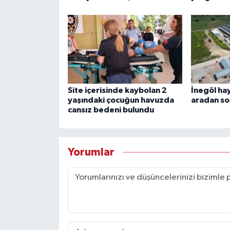
Site içerisinde kaybolan 2
İnegöl ha
yaşındaki çocuğun havuzda
aradan son
cansız bedeni bulundu
Yorumlar