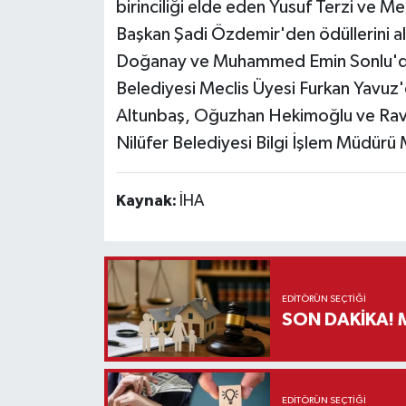
birinciliği elde eden Yusuf Terzi ve M
Başkan Şadi Özdemir'den ödüllerini ald
Doğanay ve Muhammed Emin Sonlu'dan o
Belediyesi Meclis Üyesi Furkan Yavuz'
Altunbaş, Oğuzhan Hekimoğlu ve Rav
Nilüfer Belediyesi Bilgi İşlem Müdürü 
Kaynak:
İHA
EDITÖRÜN SEÇTIĞI
S
EDITÖRÜN SEÇTIĞI