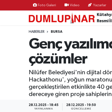
Foto Galeri
Video
Yazarlar
Kütahy
Asayiş
Kütahya Hava Durumu
Resmi İ
Diğer
Kütahya Trafik Yoğunluk Haritası
HABERLER
BURSA
Genç yazılımcı
Dünya
Süper Lig Puan Durumu ve Fikstür
çözümler
Eğitim
Tüm Manşetler
Ekonomi
Son Dakika Haberleri
Nilüfer Belediyesi'nin dijital
Hackathonu', yoğun maratonun a
Eleman
Haber Arşivi
gerçekleştirilen etkinlikte 40 
dereceye giren proje sahiplerin
Emlak
28.12.2025 - 18:45
28.12.2025 - 19:50
Gündem
YAYINLANMA
GÜNCELLEME