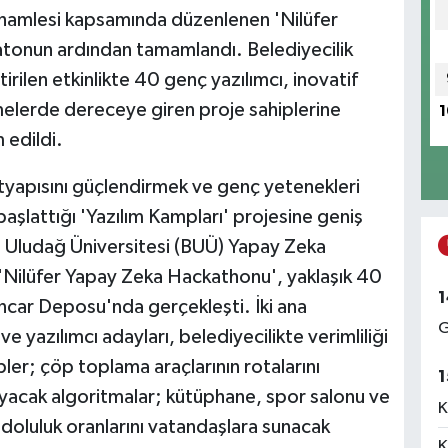
m hamlesi kapsamında düzenlenen 'Nilüfer
onun ardından tamamlandı. Belediyecilik
tirilen etkinlikte 40 genç yazılımcı, inovatif
melerde dereceye giren proje sahiplerine
1
 edildi.
altyapısını güçlendirmek ve genç yetenekleri
başlattığı 'Yazılım Kampları' projesine geniş
ursa Uludağ Üniversitesi (BUÜ) Yapay Zeka
en 'Nilüfer Yapay Zeka Hackathonu', yaklaşık 40
1
Pancar Deposu'nda gerçekleşti. İki ana
G
yazılımcı adayları, belediyecilikte verimliliği
pler; çöp toplama araçlarının rotalarını
1
yacak algoritmalar; kütüphane, spor salonu ve
K
k doluluk oranlarını vatandaşlara sunacak
K