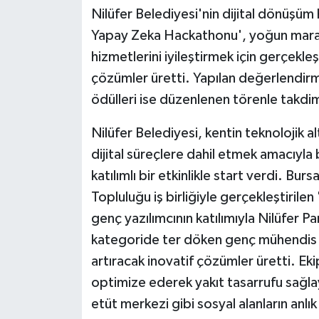
Nilüfer Belediyesi'nin dijital dönüşü
Teknoloji
Yapay Zeka Hackathonu', yoğun marat
hizmetlerini iyileştirmek için gerçekleş
Vasıta
çözümler üretti. Yapılan değerlendir
ödülleri ise düzenlenen törenle takdim
Vefat Haberleri
Nilüfer Belediyesi, kentin teknolojik 
Yaşam
dijital süreçlere dahil etmek amacıyla 
katılımlı bir etkinlikle start verdi. B
Topluluğu iş birliğiyle gerçekleştiril
genç yazılımcının katılımıyla Nilüfer 
kategoride ter döken genç mühendis ve 
artıracak inovatif çözümler üretti. Eki
optimize ederek yakıt tasarrufu sağla
etüt merkezi gibi sosyal alanların anlı