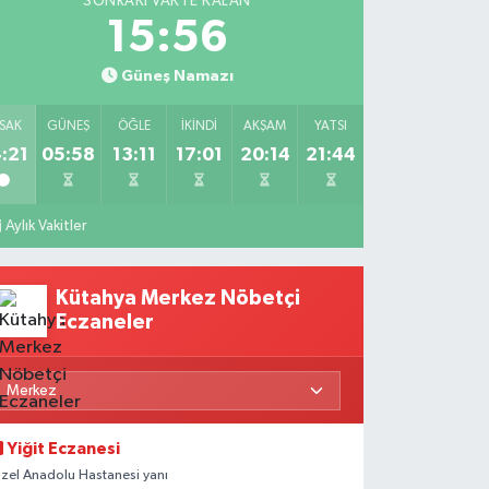
SONRAKI VAKTE KALAN
15:55
Güneş Namazı
SAK
GÜNEŞ
ÖĞLE
İKINDI
AKŞAM
YATSI
:21
05:58
13:11
17:01
20:14
21:44
Aylık Vakitler
Kütahya Merkez Nöbetçi
Eczaneler
Yiğit Eczanesi
zel Anadolu Hastanesi yanı