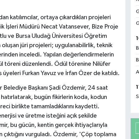
G
n katılımcılar, ortaya çıkardıkları projeleri
G
lik İşleri Müdürü Necat Vatansever, Bize Proje
tlu ve Bursa Uludağ Üniversitesi Öğretim
1
uşan jüri projeleri; uygulanabilirlik, teknik
B
 üzerinden inceledi. Yapılan değerlendirmelerin
B
dül töreni düzenlendi. Ödül törenine Nilüfer
A
üyeleri Furkan Yavuz ve İrfan Özer de katıldı.
1
r Belediye Başkanı Şadi Özdemir, 24 saat
 hatırlatarak, bugün fikirlerin koda, kodun
S
ci birlikte tamamladıklarını kaydetti.
enerjisi ve üretme isteğini açık şekilde
r, bu gücün, kentin gerçek ihtiyaçlarıyla
in çıktığını vurguladı. Özdemir, 'Çöp toplama