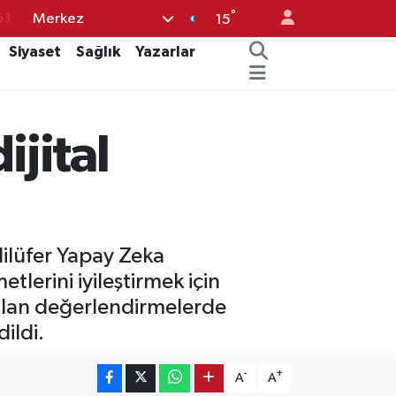
°
63
Merkez
15
%0
Siyaset
Sağlık
Yazarlar
08
%0
ijital
45
70
ilüfer Yapay Zeka
erini iyileştirmek için
apılan değerlendirmelerde
ildi.
-
+
A
A