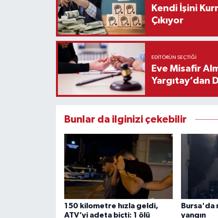
Kendi İşini Ku
Çıkıyor
EDITÖRÜN SEÇTIĞI
Eve Misafir Al
Yargıtay’dan 
Bunlar da ilginizi çekebilir
150 kilometre hızla geldi,
Bursa'da 
ATV’yi adeta biçti: 1 ölü
yangın