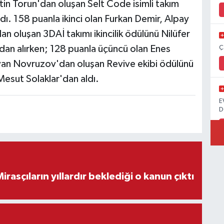
etin Torun'dan oluşan Selt Code isimli takım
ı. 158 puanla ikinci olan Furkan Demir, Alpay
luşan 3DAİ takımı ikincilik ödülünü Nilüfer
dan alırken; 128 puanla üçüncü olan Enes
Ç
an Novruzov'dan oluşan Revive ekibi ödülünü
Mesut Solaklar'dan aldı.
E
D
ON DAKİKA! Mirasçıların yıllardır beklediği o kanun çıktı