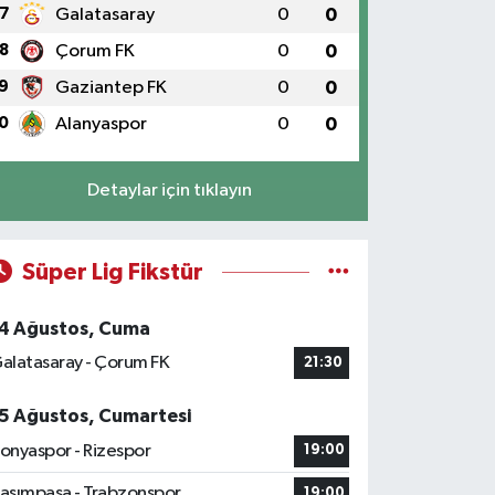
7
Galatasaray
0
0
8
Çorum FK
0
0
9
Gaziantep FK
0
0
0
Alanyaspor
0
0
Detaylar için tıklayın
Süper Lig Fikstür
4 Ağustos, Cuma
alatasaray - Çorum FK
21:30
5 Ağustos, Cumartesi
onyaspor - Rizespor
19:00
asımpaşa - Trabzonspor
19:00