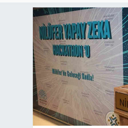
Haber
Haber İlanlar
Kültür-Sanat
Magazin
Resmi İlanlar
Sağlık
Seri İlan
Siyaset
Spor