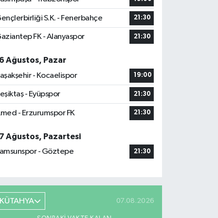
ençlerbirliği S.K. - Fenerbahçe
21:30
aziantep FK - Alanyaspor
21:30
6 Ağustos, Pazar
aşakşehir - Kocaelispor
19:00
eşiktaş - Eyüpspor
21:30
med - Erzurumspor FK
21:30
7 Ağustos, Pazartesi
amsunspor - Göztepe
21:30
KÜTAHYA
07.08.2026