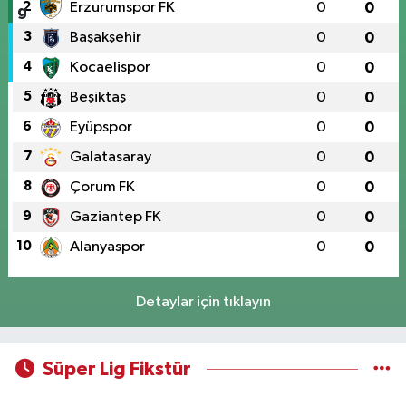
2
Erzurumspor FK
0
0
3
Başakşehir
0
0
4
Kocaelispor
0
0
5
Beşiktaş
0
0
6
Eyüpspor
0
0
7
Galatasaray
0
0
8
Çorum FK
0
0
9
Gaziantep FK
0
0
10
Alanyaspor
0
0
Detaylar için tıklayın
Süper Lig Fikstür