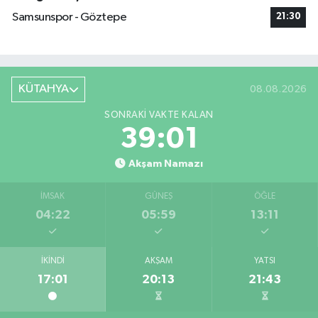
Samsunspor - Göztepe
21:30
KÜTAHYA
08.08.2026
SONRAKI VAKTE KALAN
39:00
Akşam Namazı
İMSAK
GÜNEŞ
ÖĞLE
04:22
05:59
13:11
İKINDI
AKŞAM
YATSI
17:01
20:13
21:43