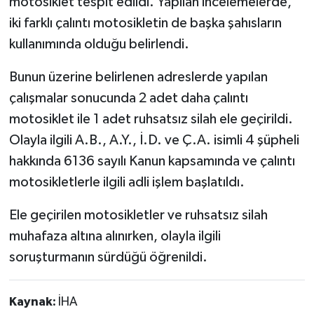
motosiklet tespit edildi. Yapılan incelemelerde,
iki farklı çalıntı motosikletin de başka şahısların
Teknoloji
kullanımında olduğu belirlendi.
Vasıta
Bunun üzerine belirlenen adreslerde yapılan
çalışmalar sonucunda 2 adet daha çalıntı
Vefat Haberleri
motosiklet ile 1 adet ruhsatsız silah ele geçirildi.
Olayla ilgili A.B., A.Y., İ.D. ve Ç.A. isimli 4 şüpheli
Yaşam
hakkında 6136 sayılı Kanun kapsamında ve çalıntı
motosikletlerle ilgili adli işlem başlatıldı.
Ele geçirilen motosikletler ve ruhsatsız silah
muhafaza altına alınırken, olayla ilgili
soruşturmanın sürdüğü öğrenildi.
Kaynak:
İHA