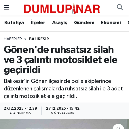
Asayiş
Kütahya Hava Durumu
Kütahya
İlçeler
Asayiş
Gündem
Ekonomi
Diğer
Kütahya Trafik Yoğunluk Haritası
HABERLER
BALIKESIR
Gönen'de ruhsatsız silah
Dünya
Süper Lig Puan Durumu ve Fikstür
ve 3 çalıntı motosiklet ele
Eğitim
Tüm Manşetler
geçirildi
Ekonomi
Son Dakika Haberleri
Balıkesir'in Gönen ilçesinde polis ekiplerince
düzenlenen çalışmalarda ruhsatsız silah ile 3 adet
Eleman
Haber Arşivi
çalıntı motosiklet ele geçirildi.
27.12.2025 - 12:39
27.12.2025 - 15:42
Emlak
YAYINLANMA
GÜNCELLEME
Gündem