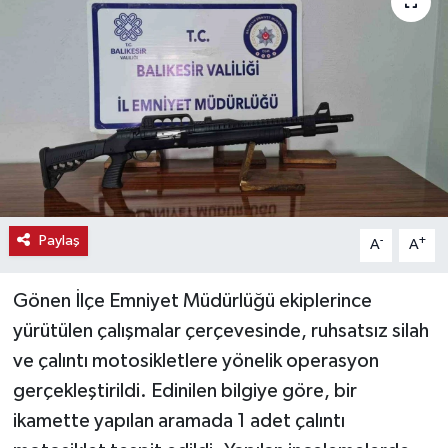
Haber
Haber İlanlar
Kültür-Sanat
Magazin
Resmi İlanlar
Paylaş
-
+
A
A
Sağlık
Gönen İlçe Emniyet Müdürlüğü ekiplerince
yürütülen çalışmalar çerçevesinde, ruhsatsız silah
Seri İlan
ve çalıntı motosikletlere yönelik operasyon
gerçekleştirildi. Edinilen bilgiye göre, bir
Siyaset
ikamette yapılan aramada 1 adet çalıntı
Spor