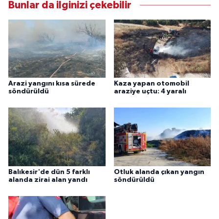
Bunlar da ilginizi çekebilir
Arazi yangını kısa sürede
Kaza yapan otomobil
söndürüldü
araziye uçtu: 4 yaralı
Balıkesir'de dün 5 farklı
Otluk alanda çıkan yangın
alanda zirai alan yandı
söndürüldü