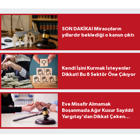
SON DAKİKA! Mirasçıların
yıllardır beklediği o kanun çıktı
Kendi İşini Kurmak İsteyenler
Dikkat! Bu 8 Sektör Öne Çıkıyor
Eve Misafir Almamak
Boşanmada Ağır Kusur Sayıldı!
Yargıtay’dan Dikkat Çeken
Karar