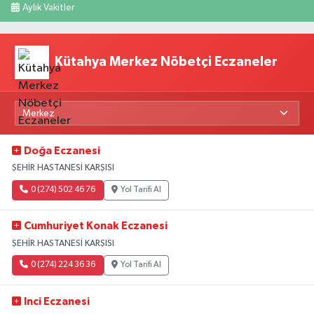
Aylık Vakitler
Kütahya Merkez Nöbetçi Eczaneler
Doğa Eczanesi
ŞEHİR HASTANESİ KARŞISI
0 (274) 502 46 76
Yol Tarifi Al
Cumhuriyet Konak Eczanesi
ŞEHİR HASTANESİ KARŞISI
0 (274) 224 36 36
Yol Tarifi Al
Inci Eczanesi