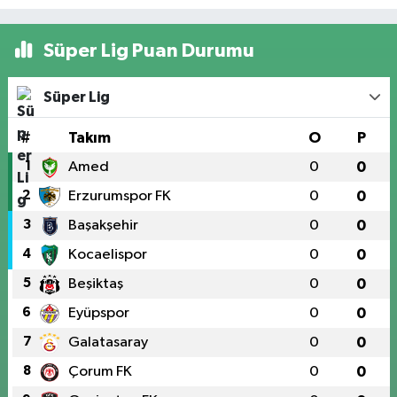
Süper Lig Puan Durumu
Süper Lig
#
Takım
O
P
1
Amed
0
0
2
Erzurumspor FK
0
0
3
Başakşehir
0
0
4
Kocaelispor
0
0
5
Beşiktaş
0
0
6
Eyüpspor
0
0
7
Galatasaray
0
0
8
Çorum FK
0
0