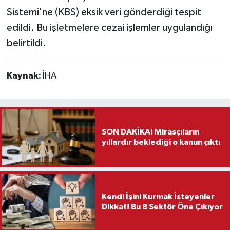
Sistemi'ne (KBS) eksik veri gönderdiği tespit
Teknoloji
edildi. Bu işletmelere cezai işlemler uygulandığı
belirtildi.
Vasıta
Kaynak:
İHA
Vefat Haberleri
Yaşam
SON DAKİKA! Mirasçıların
yıllardır beklediği o kanun çıktı
Kendi İşini Kurmak İsteyenler
Dikkat! Bu 8 Sektör Öne Çıkıyor