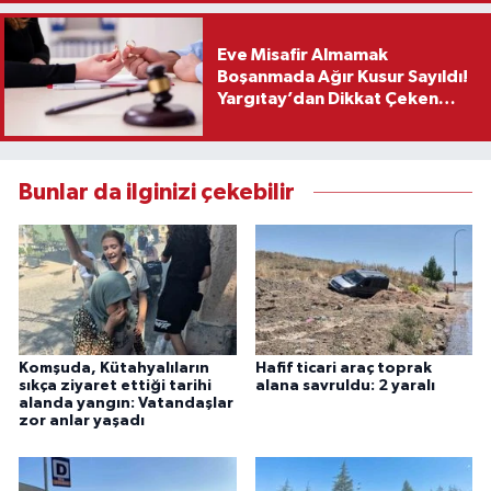
Eve Misafir Almamak
Boşanmada Ağır Kusur Sayıldı!
Yargıtay’dan Dikkat Çeken
Karar
Bunlar da ilginizi çekebilir
Komşuda, Kütahyalıların
Hafif ticari araç toprak
sıkça ziyaret ettiği tarihi
alana savruldu: 2 yaralı
alanda yangın: Vatandaşlar
zor anlar yaşadı