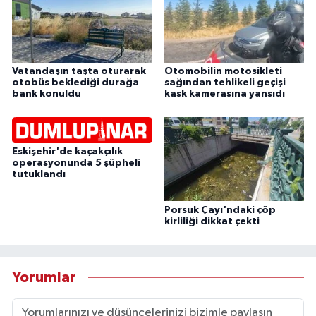
Vatandaşın taşta oturarak
Otomobilin motosikleti
otobüs beklediği durağa
sağından tehlikeli geçişi
bank konuldu
kask kamerasına yansıdı
Eskişehir'de kaçakçılık
operasyonunda 5 şüpheli
tutuklandı
Porsuk Çayı'ndaki çöp
kirliliği dikkat çekti
Yorumlar