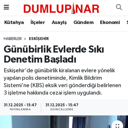
Asayiş
Kütahya Hava Durumu
Kütahya
İlçeler
Asayiş
Gündem
Ekonomi
Diğer
Kütahya Trafik Yoğunluk Haritası
HABERLER
ESKIŞEHIR
Günübirlik Evlerde Sıkı
Dünya
Süper Lig Puan Durumu ve Fikstür
Denetim Başladı
Eğitim
Tüm Manşetler
Eskişehir'de günübirlik kiralanan evlere yönelik
yapılan polis denetiminde, Kimlik Bildirim
Ekonomi
Son Dakika Haberleri
Sistemi'ne (KBS) eksik veri gönderdiği belirlenen
3 işletme hakkında cezai işlem uygulandı.
Eleman
Haber Arşivi
31.12.2025 - 15:47
31.12.2025 - 15:47
Emlak
YAYINLANMA
GÜNCELLEME
Gündem