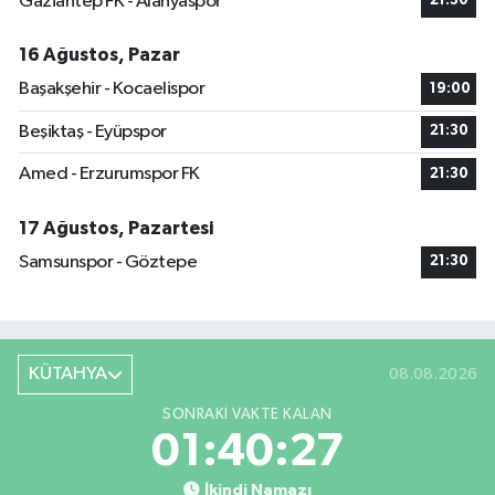
Gaziantep FK - Alanyaspor
21:30
16 Ağustos, Pazar
Başakşehir - Kocaelispor
19:00
Beşiktaş - Eyüpspor
21:30
Amed - Erzurumspor FK
21:30
17 Ağustos, Pazartesi
Samsunspor - Göztepe
21:30
KÜTAHYA
08.08.2026
SONRAKI VAKTE KALAN
01:40:27
İkindi Namazı