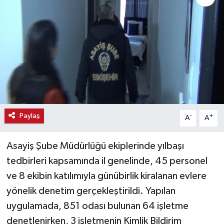
Haber
Haber İlanlar
Kültür-Sanat
Magazin
Paylaş
-
+
A
A
Resmi İlanlar
Sağlık
Asayiş Şube Müdürlüğü ekiplerinde yılbaşı
tedbirleri kapsamında il genelinde, 45 personel
Seri İlan
ve 8 ekibin katılımıyla günübirlik kiralanan evlere
yönelik denetim gerçekleştirildi. Yapılan
Siyaset
uygulamada, 851 odası bulunan 64 işletme
denetlenirken, 3 işletmenin Kimlik Bildirim
Spor