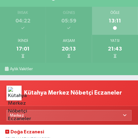
İMSAK
GÜNEŞ
ÖĞLE
04:22
05:59
13:11
İKINDI
AKŞAM
YATSI
17:01
20:13
21:43
Aylık Vakitler
Kütahya Merkez Nöbetçi Eczaneler
Doğa Eczanesi