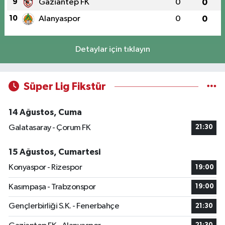
9
Gaziantep FK
0
0
10
Alanyaspor
0
0
Detaylar için tıklayın
Süper Lig Fikstür
14 Ağustos, Cuma
Galatasaray - Çorum FK
21:30
15 Ağustos, Cumartesi
Konyaspor - Rizespor
19:00
Kasımpaşa - Trabzonspor
19:00
Gençlerbirliği S.K. - Fenerbahçe
21:30