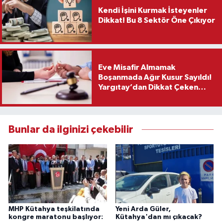
Kendi İşini Kurmak İsteyenler
Dikkat! Bu 8 Sektör Öne Çıkıyor
Eve Misafir Almamak
Boşanmada Ağır Kusur Sayıldı!
Yargıtay’dan Dikkat Çeken
Karar
Bunlar da ilginizi çekebilir
MHP Kütahya teşkilatında
Yeni Arda Güler,
kongre maratonu başlıyor:
Kütahya'dan mı çıkacak?