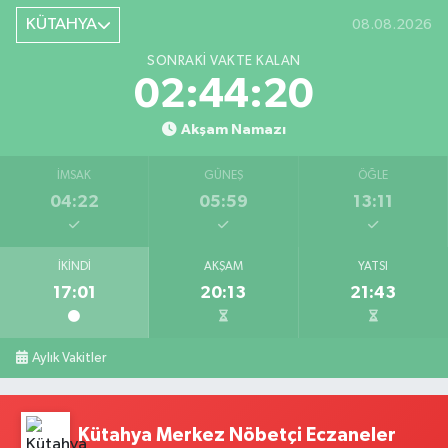
KÜTAHYA
08.08.2026
SONRAKI VAKTE KALAN
02:44:20
Akşam Namazı
İMSAK
GÜNEŞ
ÖĞLE
04:22
05:59
13:11
İKINDI
AKŞAM
YATSI
17:01
20:13
21:43
Aylık Vakitler
Kütahya Merkez Nöbetçi Eczaneler