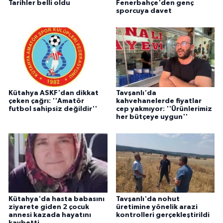
Tarihler belli oldu
Fenerbahçe'den genç
sporcuya davet
Kütahya ASKF'dan dikkat
Tavşanlı'da
çeken çağrı: ''Amatör
kahvehanelerde fiyatlar
futbol sahipsiz değildir''
cep yakmıyor: ''Ürünlerimiz
her bütçeye uygun''
Kütahya'da hasta babasını
Tavşanlı'da nohut
ziyarete giden 2 çocuk
üretimine yönelik arazi
annesi kazada hayatını
kontrolleri gerçekleştirildi
kaybetti