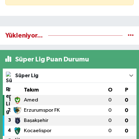
Yükleniyor...
Süper Lig Puan Durumu
Süper Lig
#
Takım
O
P
1
Amed
0
0
2
Erzurumspor FK
0
0
3
Başakşehir
0
0
4
Kocaelispor
0
0