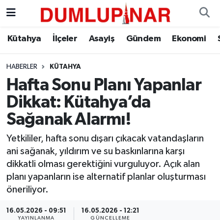
Asayiş
Kütahya Hava Durumu
Kütahya
İlçeler
Asayiş
Gündem
Ekonomi
Diğer
Kütahya Trafik Yoğunluk Haritası
HABERLER
KÜTAHYA
Hafta Sonu Planı Yapanlar
Dünya
Süper Lig Puan Durumu ve Fikstür
Dikkat: Kütahya’da
Eğitim
Tüm Manşetler
Sağanak Alarmı!
Ekonomi
Son Dakika Haberleri
Yetkililer, hafta sonu dışarı çıkacak vatandaşların
ani sağanak, yıldırım ve su baskınlarına karşı
Eleman
Haber Arşivi
dikkatli olması gerektiğini vurguluyor. Açık alan
planı yapanların ise alternatif planlar oluşturması
Emlak
öneriliyor.
16.05.2026 - 09:51
16.05.2026 - 12:21
Gündem
YAYINLANMA
GÜNCELLEME