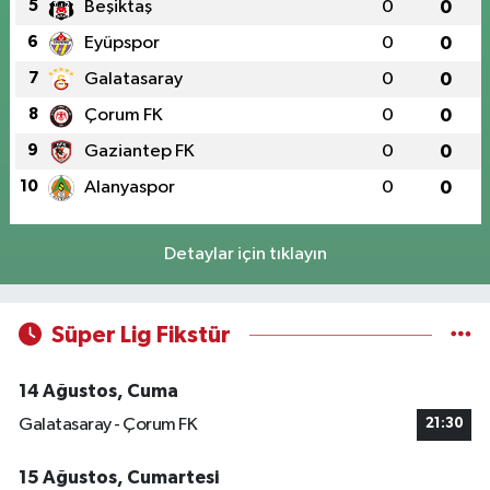
5
Beşiktaş
0
0
6
Eyüpspor
0
0
7
Galatasaray
0
0
8
Çorum FK
0
0
9
Gaziantep FK
0
0
10
Alanyaspor
0
0
Detaylar için tıklayın
Süper Lig Fikstür
14 Ağustos, Cuma
Galatasaray - Çorum FK
21:30
15 Ağustos, Cumartesi