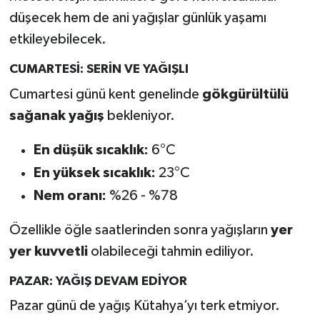
düşecek hem de ani yağışlar günlük yaşamı
Teknoloji
etkileyebilecek.
CUMARTESİ: SERİN VE YAĞIŞLI
Vasıta
Cumartesi günü kent genelinde
gökgürültülü
Vefat Haberleri
sağanak yağış
bekleniyor.
Yaşam
En düşük sıcaklık:
6°C
En yüksek sıcaklık:
23°C
Nem oranı:
%26 - %78
Özellikle öğle saatlerinden sonra yağışların
yer
yer kuvvetli
olabileceği tahmin ediliyor.
PAZAR: YAĞIŞ DEVAM EDİYOR
Pazar günü de yağış Kütahya’yı terk etmiyor.