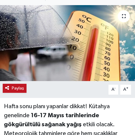
Haber
Haber İlanlar
Kültür-Sanat
Magazin
Resmi İlanlar
Sağlık
Paylaş
-
+
A
A
Seri İlan
Hafta sonu planı yapanlar dikkat! Kütahya
genelinde
16-17 Mayıs tarihlerinde
Siyaset
gökgürültülü sağanak yağış
etkili olacak.
Meteorolojik tahminlere göre hem sıcaklıklar
Spor