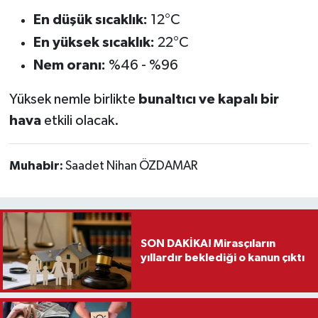
En düşük sıcaklık:
12°C
En yüksek sıcaklık:
22°C
Nem oranı:
%46 - %96
Yüksek nemle birlikte
bunaltıcı ve kapalı bir
hava
etkili olacak.
Muhabir:
Saadet Nihan ÖZDAMAR
SON DAKİKA! Mirasçıların
yıllardır beklediği o kanun çıktı