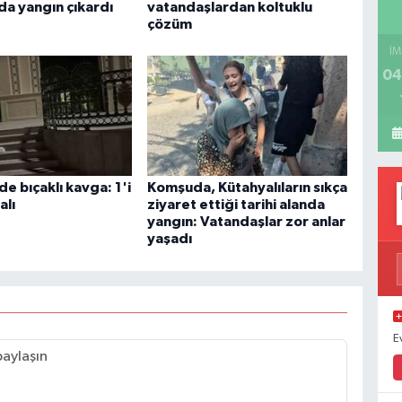
da yangın çıkardı
vatandaşlardan koltuklu
çözüm
İM
04
de bıçaklı kavga: 1'i
Komşuda, Kütahyalıların sıkça
alı
ziyaret ettiği tarihi alanda
yangın: Vatandaşlar zor anlar
yaşadı
E