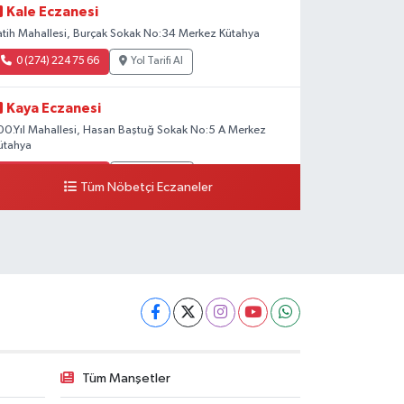
Kale Eczanesi
atih Mahallesi, Burçak Sokak No:34 Merkez Kütahya
0 (274) 224 75 66
Yol Tarifi Al
Kaya Eczanesi
00.Yıl Mahallesi, Hasan Baştuğ Sokak No:5 A Merkez
ütahya
0 (274) 202 00 90
Yol Tarifi Al
Tüm Nöbetçi Eczaneler
Tüm Manşetler