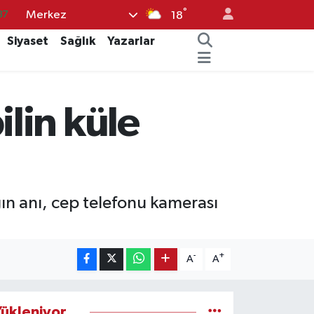
°
Merkez
37
18
01
Siyaset
Sağlık
Yazarlar
06
02
lin küle
05
14
gın anı, cep telefonu kamerası
-
+
A
A
ükleniyor...