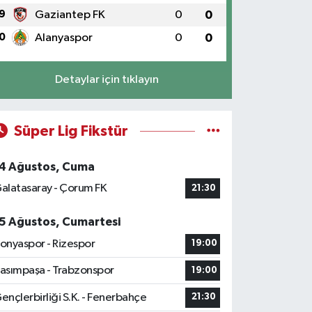
9
Gaziantep FK
0
0
0
Alanyaspor
0
0
Detaylar için tıklayın
Süper Lig Fikstür
4 Ağustos, Cuma
alatasaray - Çorum FK
21:30
5 Ağustos, Cumartesi
onyaspor - Rizespor
19:00
asımpaşa - Trabzonspor
19:00
ençlerbirliği S.K. - Fenerbahçe
21:30