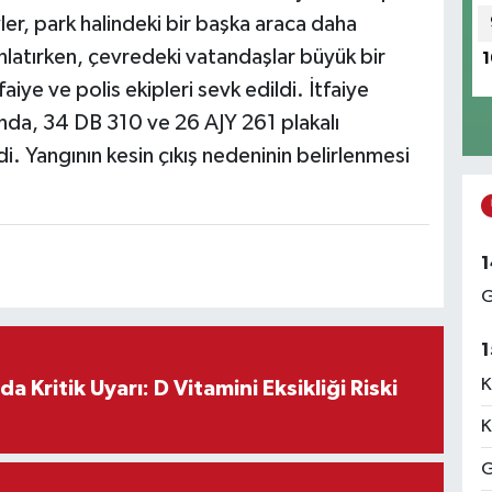
ler, park halindeki bir başka araca daha
ınlatırken, çevredeki vatandaşlar büyük bir
1
iye ve polis ekipleri sevk edildi. İtfaiye
nda, 34 DB 310 ve 26 AJY 261 plakalı
i. Yangının kesin çıkış nedeninin belirlenmesi
1
G
1
K
a Kritik Uyarı: D Vitamini Eksikliği Riski
K
G