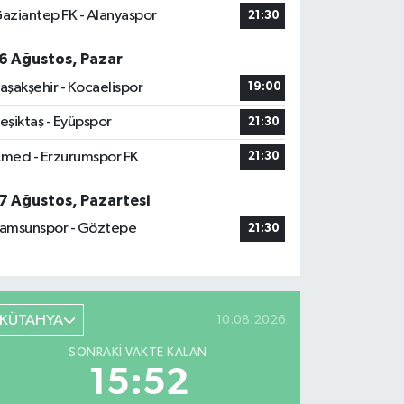
aziantep FK - Alanyaspor
21:30
6 Ağustos, Pazar
aşakşehir - Kocaelispor
19:00
eşiktaş - Eyüpspor
21:30
med - Erzurumspor FK
21:30
7 Ağustos, Pazartesi
amsunspor - Göztepe
21:30
KÜTAHYA
10.08.2026
SONRAKI VAKTE KALAN
15:51