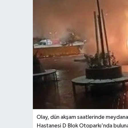
Haber
Haber İlanlar
Kültür-Sanat
Magazin
Resmi İlanlar
Sağlık
Seri İlan
Siyaset
Olay, dün akşam saatlerinde meydana ge
Hastanesi D Blok Otoparkı'nda bulun
Spor