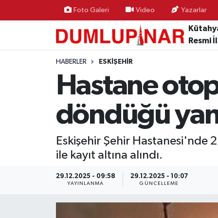
Foto Galeri
Video
Yazarlar
Kütahy
Asayiş
Kütahya Hava Durumu
Resmi İ
Diğer
Kütahya Trafik Yoğunluk Haritası
HABERLER
ESKIŞEHIR
Hastane otop
Dünya
Süper Lig Puan Durumu ve Fikstür
döndüğü yan
Eğitim
Tüm Manşetler
Ekonomi
Son Dakika Haberleri
Eskişehir Şehir Hastanesi'nde 2
ile kayıt altına alındı.
Eleman
Haber Arşivi
29.12.2025 - 09:58
29.12.2025 - 10:07
YAYINLANMA
GÜNCELLEME
Emlak
Gündem