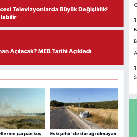
G
esi Televizyonlarda Büyük Değişiklik!
abilir
1
B
B
an Açılacak? MEB Tarihi Açıkladı
A
1
S
ellerine çarpan kuş
Eskişehir'de durağı olmayan