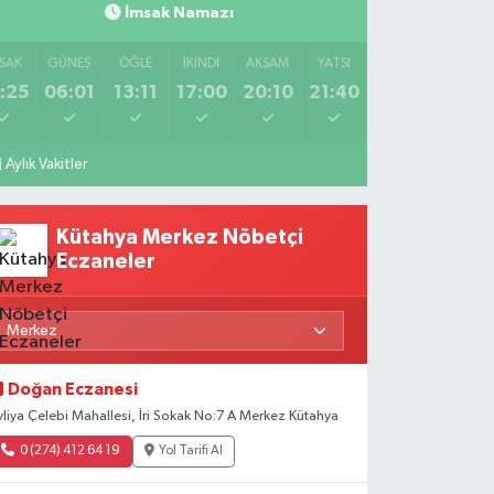
İmsak Namazı
SAK
GÜNEŞ
ÖĞLE
İKINDI
AKŞAM
YATSI
:25
06:01
13:11
17:00
20:10
21:40
Aylık Vakitler
Kütahya Merkez Nöbetçi
Eczaneler
Doğan Eczanesi
vliya Çelebi Mahallesi, İri Sokak No:7 A Merkez Kütahya
0 (274) 412 64 19
Yol Tarifi Al