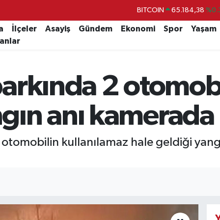
BITCOIN
65.184,38
%0.
DOLAR
47,7239
%0.
a
İlçeler
Asayiş
Gündem
Ekonomi
Spor
Yaşam
lanlar
EURO
55,1823
%-0.
STERLİN
64,4329
%-0.
arkında 2 otomobi
GRAM ALTIN
6664.02
%0.
BİST100
13.779
%-
gın anı kamerada
 otomobilin kullanılamaz hale geldiği yan
Y