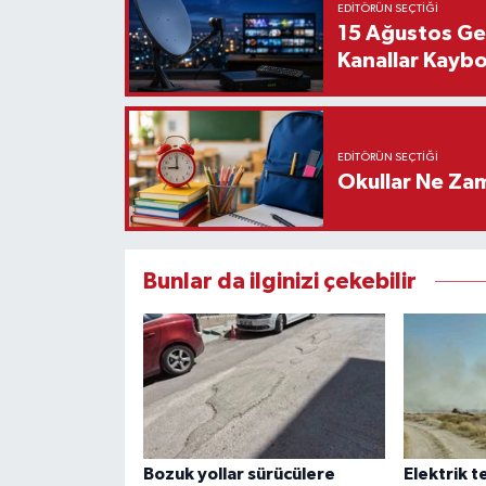
EDITÖRÜN SEÇTIĞI
15 Ağustos Gec
Kanallar Kaybol
EDITÖRÜN SEÇTIĞI
Okullar Ne Zam
Bunlar da ilginizi çekebilir
Bozuk yollar sürücülere
Elektrik t