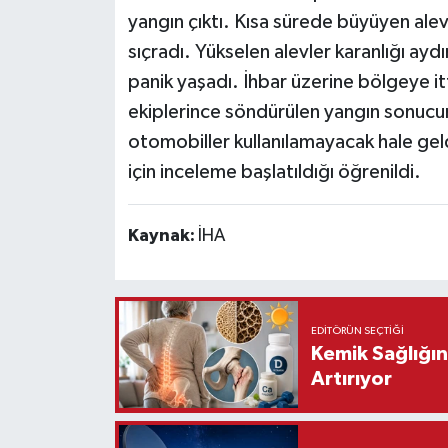
yangın çıktı. Kısa sürede büyüyen alev
Teknoloji
sıçradı. Yükselen alevler karanlığı ayd
panik yaşadı. İhbar üzerine bölgeye itfa
Vasıta
ekiplerince söndürülen yangın sonucu
otomobiller kullanılamayacak hale geld
Vefat Haberleri
için inceleme başlatıldığı öğrenildi.
Yaşam
Kaynak:
İHA
EDITÖRÜN SEÇTIĞI
Kemik Sağlığınd
Artırıyor