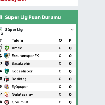
Süper Lig Puan Durumu
Süper Lig
#
Takım
O
P
1
Amed
0
0
2
Erzurumspor FK
0
0
3
Başakşehir
0
0
4
Kocaelispor
0
0
5
Beşiktaş
0
0
6
Eyüpspor
0
0
7
Galatasaray
0
0
8
Çorum FK
0
0