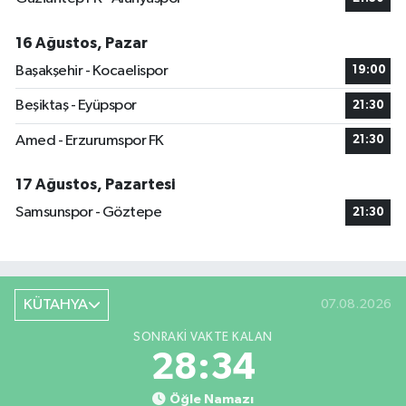
16 Ağustos, Pazar
Başakşehir - Kocaelispor
19:00
Beşiktaş - Eyüpspor
21:30
Amed - Erzurumspor FK
21:30
17 Ağustos, Pazartesi
Samsunspor - Göztepe
21:30
KÜTAHYA
07.08.2026
SONRAKI VAKTE KALAN
28:33
Öğle Namazı