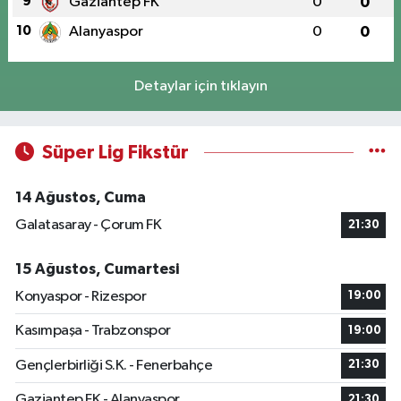
9
Gaziantep FK
0
0
10
Alanyaspor
0
0
Detaylar için tıklayın
Süper Lig Fikstür
14 Ağustos, Cuma
Galatasaray - Çorum FK
21:30
15 Ağustos, Cumartesi
Konyaspor - Rizespor
19:00
Kasımpaşa - Trabzonspor
19:00
Gençlerbirliği S.K. - Fenerbahçe
21:30
Gaziantep FK - Alanyaspor
21:30