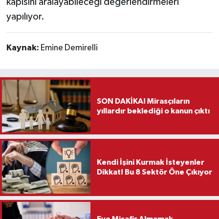
kapısını aralayabileceği değerlendirmeleri
yapılıyor.
Kaynak:
Emine Demirelli
SON DAKİKA! Mirasçıların
yıllardır beklediği o kanun çıktı
Kendi İşini Kurmak İsteyenler
Dikkat! Bu 8 Sektör Öne Çıkıyor
Eve Misafir Almamak