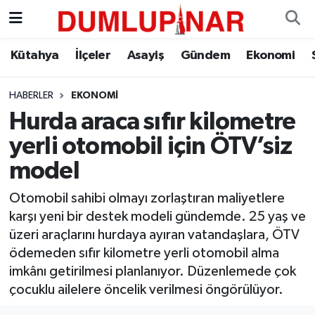
Asayiş
Kütahya Hava Durumu
Kütahya
İlçeler
Asayiş
Gündem
Ekonomi
Diğer
Kütahya Trafik Yoğunluk Haritası
HABERLER
EKONOMI
Hurda araca sıfır kilometre
Dünya
Süper Lig Puan Durumu ve Fikstür
yerli otomobil için ÖTV’siz
Eğitim
Tüm Manşetler
model
Ekonomi
Son Dakika Haberleri
Otomobil sahibi olmayı zorlaştıran maliyetlere
karşı yeni bir destek modeli gündemde. 25 yaş ve
Eleman
Haber Arşivi
üzeri araçlarını hurdaya ayıran vatandaşlara, ÖTV
ödemeden sıfır kilometre yerli otomobil alma
Emlak
imkânı getirilmesi planlanıyor. Düzenlemede çok
çocuklu ailelere öncelik verilmesi öngörülüyor.
Gündem