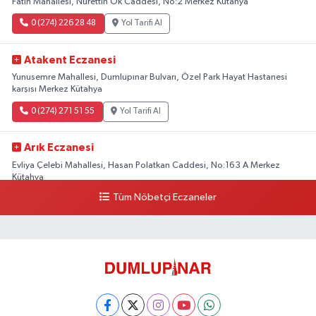
Fatih Mahallesi, Nurettin Ok Caddesi, No:2 Merkez Kütahya
0 (274) 226 28 48
Yol Tarifi Al
Atakent Eczanesi
Yunusemre Mahallesi, Dumlupınar Bulvarı, Özel Park Hayat Hastanesi
karşısı Merkez Kütahya
0 (274) 271 51 55
Yol Tarifi Al
Arık Eczanesi
Evliya Çelebi Mahallesi, Hasan Polatkan Caddesi, No:163 A Merkez
Kütahya
Tüm Nöbetçi Eczaneler
0 (534) 064 92 71
Yol Tarifi Al