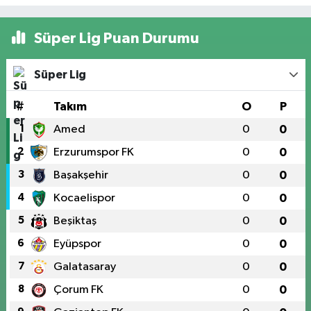
Süper Lig Puan Durumu
Süper Lig
#
Takım
O
P
1
Amed
0
0
2
Erzurumspor FK
0
0
3
Başakşehir
0
0
4
Kocaelispor
0
0
5
Beşiktaş
0
0
6
Eyüpspor
0
0
7
Galatasaray
0
0
8
Çorum FK
0
0