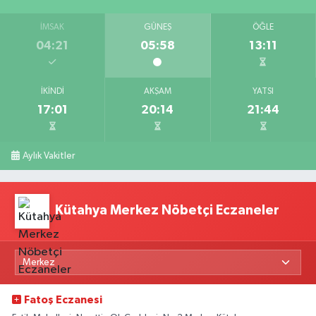
İMSAK
GÜNEŞ
ÖĞLE
04:21
05:58
13:11
İKINDI
AKŞAM
YATSI
17:01
20:14
21:44
Aylık Vakitler
Kütahya Merkez Nöbetçi Eczaneler
Fatoş Eczanesi