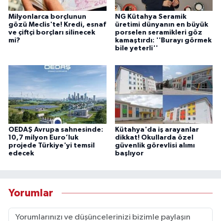
Milyonlarca borçlunun
NG Kütahya Seramik
gözü Meclis'te! Kredi, esnaf
üretimi dünyanın en büyük
ve çiftçi borçları silinecek
porselen seramikleri göz
mi?
kamaştırdı: ''Burayı görmek
bile yeterli''
OEDAŞ Avrupa sahnesinde:
Kütahya'da iş arayanlar
10,7 milyon Euro’luk
dikkat! Okullarda özel
projede Türkiye'yi temsil
güvenlik görevlisi alımı
edecek
başlıyor
Yorumlar