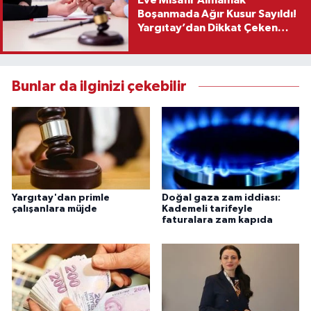
Boşanmada Ağır Kusur Sayıldı!
Yargıtay’dan Dikkat Çeken
Karar
Bunlar da ilginizi çekebilir
Yargıtay'dan primle
Doğal gaza zam iddiası:
çalışanlara müjde
Kademeli tarifeyle
faturalara zam kapıda