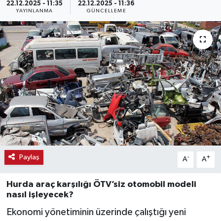
22.12.2025 - 11:35
22.12.2025 - 11:36
YAYINLANMA
GÜNCELLEME
Haber
Haber İlanlar
Kültür-Sanat
Magazin
Resmi İlanlar
Sağlık
Paylaş
-
+
A
A
Seri İlan
Hurda araç karşılığı ÖTV’siz otomobil modeli
Siyaset
nasıl işleyecek?
Ekonomi yönetiminin üzerinde çalıştığı yeni
Spor