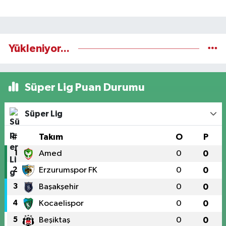
Yükleniyor...
Süper Lig Puan Durumu
Süper Lig
#
Takım
O
P
1
Amed
0
0
2
Erzurumspor FK
0
0
3
Başakşehir
0
0
4
Kocaelispor
0
0
5
Beşiktaş
0
0