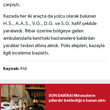
çarpıştı.
Teknoloji
Kazada her iki araçta da yolcu olarak bulunan
H.S., A.A.S., V.G., D.G. ve S.G. hafif şekilde
Vasıta
yaralandı. İhbar üzerine bölgeye gelen
Vefat Haberleri
ambulanslarla kentteki hastanelere kaldırılan
yaralılar tedavi altına alındı. Polis ekipleri, kazayla
Yaşam
ilgili inceleme başlattı.
Kaynak:
İHA
SON DAKİKA! Mirasçıların
yıllardır beklediği o kanun çıktı