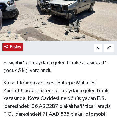
Haber
Haber İlanlar
Kültür-Sanat
Paylaş
-
+
A
A
Magazin
Eskişehir'de meydana gelen trafik kazasında 1'i
Resmi İlanlar
çocuk 5 kişi yaralandı.
Sağlık
Kaza, Odunpazarı ilçesi Gültepe Mahallesi
Seri İlan
Zümrüt Caddesi üzerinde meydana gelen trafik
kazasında, Koza Caddesi'ne dönüş yapan E.S.
Siyaset
idaresindeki 06 AS 2287 plakalı hafif ticari araçla
T.G. idaresindeki 71 AAD 635 plakalı otomobil
Spor