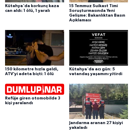
Kütahya'da korkunç kaza
15 Temmuz Suikast Timi
can aldı: 1 ölü, 1 yaralı
Soruşturmasında Yeni
Gelişme: Bakanlıktan Basın
Açıklaması
150 kilometre hızla geldi,
Kütahya'da acı gün: 5
ATV’yi adeta biçti: 1 ölü
vatandaş yaşamını yitirdi
Refüje giren otomobilde 3
kişi yaralandı
Jandarma aranan 27 kişiyi
yakaladı