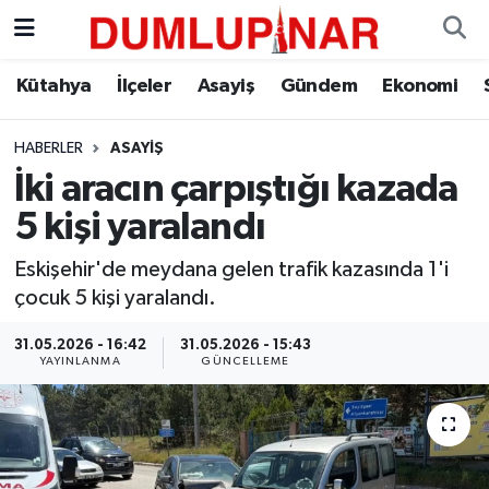
Asayiş
Kütahya Hava Durumu
Kütahya
İlçeler
Asayiş
Gündem
Ekonomi
Diğer
Kütahya Trafik Yoğunluk Haritası
HABERLER
ASAYIŞ
İki aracın çarpıştığı kazada
Dünya
Süper Lig Puan Durumu ve Fikstür
5 kişi yaralandı
Eğitim
Tüm Manşetler
Eskişehir'de meydana gelen trafik kazasında 1'i
çocuk 5 kişi yaralandı.
Ekonomi
Son Dakika Haberleri
31.05.2026 - 16:42
31.05.2026 - 15:43
Eleman
Haber Arşivi
YAYINLANMA
GÜNCELLEME
Emlak
Gündem