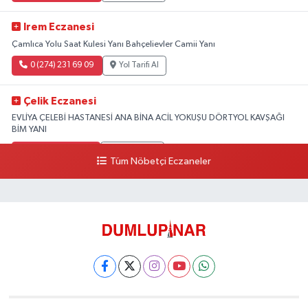
Irem Eczanesi
Çamlıca Yolu Saat Kulesi Yanı Bahçelievler Camii Yanı
0 (274) 231 69 09
Yol Tarifi Al
Çelik Eczanesi
EVLİYA ÇELEBİ HASTANESİ ANA BİNA ACİL YOKUŞU DÖRTYOL KAVŞAĞI
BİM YANI
0 (274) 231 81 64
Yol Tarifi Al
Tüm Nöbetçi Eczaneler