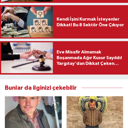
Kendi İşini Kurmak İsteyenler
Dikkat! Bu 8 Sektör Öne Çıkıyor
Eve Misafir Almamak
Boşanmada Ağır Kusur Sayıldı!
Yargıtay’dan Dikkat Çeken
Karar
Bunlar da ilginizi çekebilir