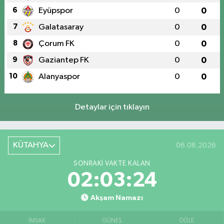
6
Eyüpspor
0
0
7
Galatasaray
0
0
8
Çorum FK
0
0
9
Gaziantep FK
0
0
10
Alanyaspor
0
0
Detaylar için tıklayın
KÜTAHYA
06.08.2026
SONRAKI VAKTE KALAN
02:03:23
Akşam Namazı
İMSAK
GÜNEŞ
ÖĞLE