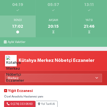
04:19
05:57
13:11
İKINDI
AKŞAM
YATSI
17:02
20:15
21:46
Aylık Vakitler
Kütahya Merkez Nöbetçi Eczaneler
Yiğit Eczanesi
Özel Anadolu Hastanesi yanı
0 (274) 333 06 60
Yol Tarifi Al