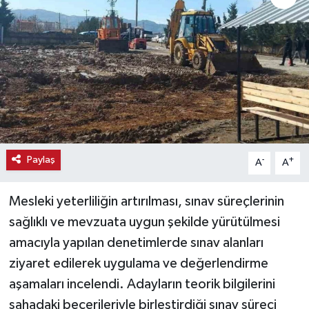
Haber
Haber İlanlar
Kültür-Sanat
Magazin
Paylaş
-
+
A
A
Resmi İlanlar
Sağlık
Mesleki yeterliliğin artırılması, sınav süreçlerinin
sağlıklı ve mevzuata uygun şekilde yürütülmesi
Seri İlan
amacıyla yapılan denetimlerde sınav alanları
ziyaret edilerek uygulama ve değerlendirme
Siyaset
aşamaları incelendi. Adayların teorik bilgilerini
sahadaki becerileriyle birleştirdiği sınav süreci
Spor