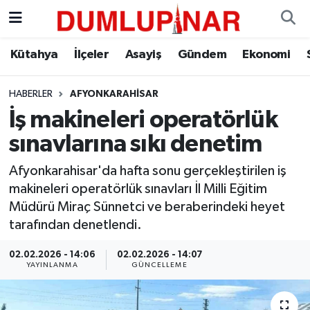
Asayiş
Kütahya Hava Durumu
Kütahya
İlçeler
Asayiş
Gündem
Ekonomi
Diğer
Kütahya Trafik Yoğunluk Haritası
HABERLER
AFYONKARAHISAR
İş makineleri operatörlük
Dünya
Süper Lig Puan Durumu ve Fikstür
sınavlarına sıkı denetim
Eğitim
Tüm Manşetler
Afyonkarahisar'da hafta sonu gerçekleştirilen iş
makineleri operatörlük sınavları İl Milli Eğitim
Ekonomi
Son Dakika Haberleri
Müdürü Miraç Sünnetci ve beraberindeki heyet
tarafından denetlendi.
Eleman
Haber Arşivi
02.02.2026 - 14:06
02.02.2026 - 14:07
Emlak
YAYINLANMA
GÜNCELLEME
Gündem