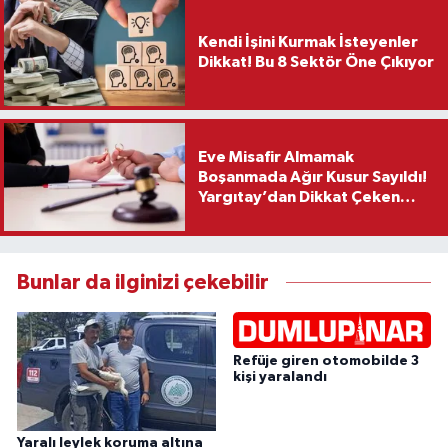
Kendi İşini Kurmak İsteyenler
Dikkat! Bu 8 Sektör Öne Çıkıyor
Eve Misafir Almamak
Boşanmada Ağır Kusur Sayıldı!
Yargıtay’dan Dikkat Çeken
Karar
Bunlar da ilginizi çekebilir
Refüje giren otomobilde 3
kişi yaralandı
Yaralı leylek koruma altına