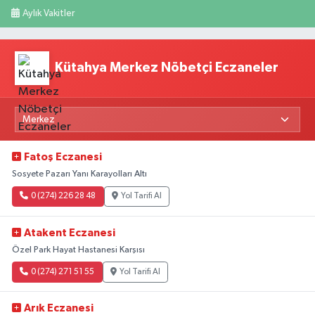
Aylık Vakitler
Kütahya Merkez Nöbetçi Eczaneler
Fatoş Eczanesi
Sosyete Pazarı Yanı Karayolları Altı
0 (274) 226 28 48
Yol Tarifi Al
Atakent Eczanesi
Özel Park Hayat Hastanesi Karşısı
0 (274) 271 51 55
Yol Tarifi Al
Arık Eczanesi