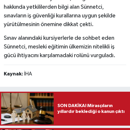
hakkında yetkililerden bilgi alan Sünnetci,
Teknoloji
sınavların iş güvenliği kurallarına uygun şekilde
yürütülmesinin önemine dikkat çekti.
Vasıta
Sınav alanındaki kursiyerlerle de sohbet eden
Vefat Haberleri
Sünnetci, mesleki eğitimin ülkemizin nitelikli iş
gücü ihtiyacını karşılamadaki rolünü vurguladı.
Yaşam
Kaynak:
İHA
SON DAKİKA! Mirasçıların
yıllardır beklediği o kanun çıktı