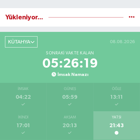
Yükleniyor...
KÜTAHYA
08.08.2026
SONRAKI VAKTE KALAN
05:26:18
İmsak Namazı
İMSAK
GÜNEŞ
ÖĞLE
04:22
05:59
13:11
İKINDI
AKŞAM
YATSI
17:01
20:13
21:43