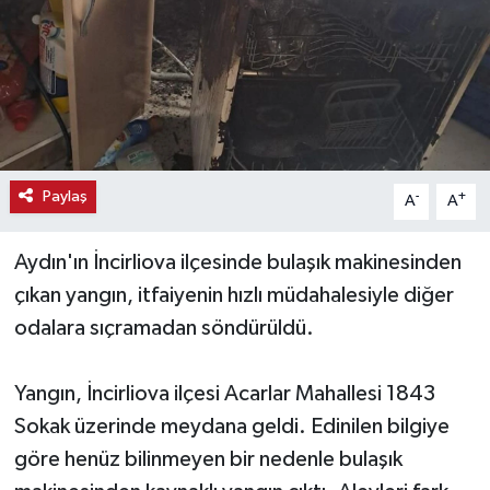
Haber
Haber İlanlar
Kültür-Sanat
Paylaş
-
+
A
A
Magazin
Aydın'ın İncirliova ilçesinde bulaşık makinesinden
Resmi İlanlar
çıkan yangın, itfaiyenin hızlı müdahalesiyle diğer
Sağlık
odalara sıçramadan söndürüldü.
Seri İlan
Yangın, İncirliova ilçesi Acarlar Mahallesi 1843
Sokak üzerinde meydana geldi. Edinilen bilgiye
Siyaset
göre henüz bilinmeyen bir nedenle bulaşık
Spor