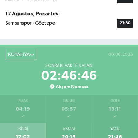
17 Ağustos, Pazartesi
Samsunspor - Göztepe
21:30
KÜTAHYA
06.08.2026
SONRAKI VAKTE KALAN
02:46:45
Akşam Namazı
İMSAK
GÜNEŞ
ÖĞLE
04:19
05:57
13:11
İKINDI
AKŞAM
YATSI
17:02
20:15
21:46