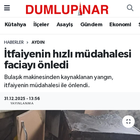
Asayiş
Kütahya Hava Durumu
Kütahya
İlçeler
Asayiş
Gündem
Ekonomi
Diğer
Kütahya Trafik Yoğunluk Haritası
HABERLER
AYDIN
İtfaiyenin hızlı müdahalesi
Dünya
Süper Lig Puan Durumu ve Fikstür
faciayı önledi
Eğitim
Tüm Manşetler
Bulaşık makinesinden kaynaklanan yangın,
itfaiyenin müdahalesi ile önlendi.
Ekonomi
Son Dakika Haberleri
31.12.2025 - 13:56
Eleman
Haber Arşivi
YAYINLANMA
Emlak
Gündem