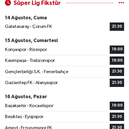
Süper Lig Fikstür
14 Ağustos, Cuma
Galatasaray - Çorum FK
21:30
15 Ağustos, Cumartesi
Konyaspor - Rizespor
19:00
Kasımpaşa - Trabzonspor
19:00
Gençlerbirliği S.K. - Fenerbahçe
21:30
Gaziantep FK - Alanyaspor
21:30
16 Ağustos, Pazar
Başakşehir - Kocaelispor
19:00
Beşiktaş - Eyüpspor
21:30
Amed - Erzurumspor FK
21:30