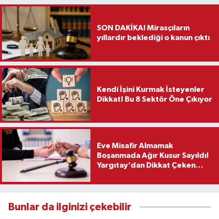
SON DAKİKA! Mirasçıların
yıllardır beklediği o kanun çıktı
Kendi İşini Kurmak İsteyenler
Dikkat! Bu 8 Sektör Öne Çıkıyor
Eve Misafir Almamak
Boşanmada Ağır Kusur Sayıldı!
Yargıtay’dan Dikkat Çeken
Karar
Bunlar da ilginizi çekebilir