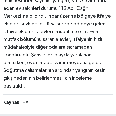
makinesinden kaynaklı yangın çıktı. Alevleri fark
eden ev sakinleri durumu 112 Acil Çağrı
Teknoloji
Merkezi'ne bildirdi. İhbar üzerine bölgeye itfaiye
ekipleri sevk edildi. Kısa sürede bölgeye gelen
Vasıta
itfaiye ekipleri, alevlere müdahale etti. Evin
Vefat Haberleri
mutfak bölümünü saran alevler, itfaiyenin hızlı
müdahalesiyle diğer odalara sıçramadan
Yaşam
söndürüldü. Şans eseri olayda yaralanan
olmazken, evde maddi zarar meydana geldi.
Soğutma çalışmalarının ardından yangının kesin
çıkış nedeninin belirlenmesi için inceleme
başlatıldı.
Kaynak:
İHA