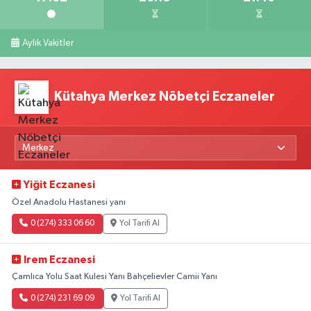
Aylık Vakitler
Kütahya Merkez Nöbetçi Eczaneler
Yiğit Eczanesi
Özel Anadolu Hastanesi yanı
0 (274) 333 06 60
Yol Tarifi Al
Irem Eczanesi
Çamlıca Yolu Saat Kulesi Yanı Bahçelievler Camii Yanı
0 (274) 231 69 09
Yol Tarifi Al