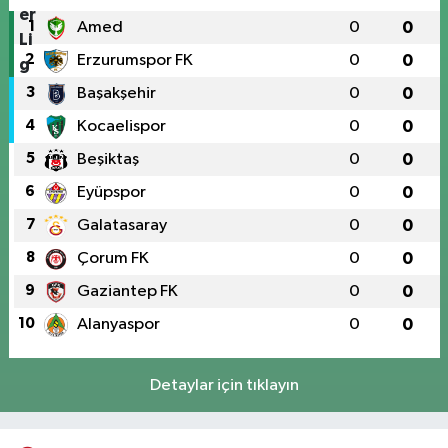
1
Amed
0
0
2
Erzurumspor FK
0
0
3
Başakşehir
0
0
4
Kocaelispor
0
0
5
Beşiktaş
0
0
6
Eyüpspor
0
0
7
Galatasaray
0
0
8
Çorum FK
0
0
9
Gaziantep FK
0
0
10
Alanyaspor
0
0
Detaylar için tıklayın