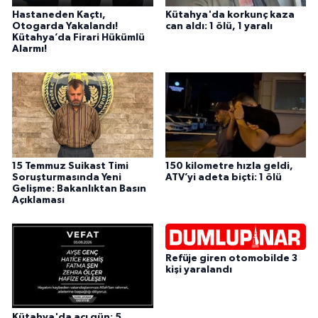
Hastaneden Kaçtı,
Kütahya'da korkunç kaza
Otogarda Yakalandı!
can aldı: 1 ölü, 1 yaralı
Kütahya’da Firari Hükümlü
Alarmı!
15 Temmuz Suikast Timi
150 kilometre hızla geldi,
Soruşturmasında Yeni
ATV’yi adeta biçti: 1 ölü
Gelişme: Bakanlıktan Basın
Açıklaması
Refüje giren otomobilde 3
kişi yaralandı
Kütahya'da acı gün: 5