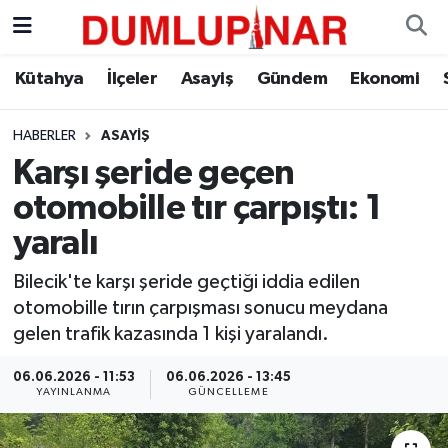
Asayiş
Kütahya Hava Durumu
Kütahya
İlçeler
Asayiş
Gündem
Ekonomi
Diğer
Kütahya Trafik Yoğunluk Haritası
HABERLER
ASAYIŞ
Karşı şeride geçen
Dünya
Süper Lig Puan Durumu ve Fikstür
otomobille tır çarpıştı: 1
Eğitim
Tüm Manşetler
yaralı
Ekonomi
Son Dakika Haberleri
Bilecik'te karşı şeride geçtiği iddia edilen
otomobille tırın çarpışması sonucu meydana
Eleman
Haber Arşivi
gelen trafik kazasında 1 kişi yaralandı.
06.06.2026 - 11:53
06.06.2026 - 13:45
Emlak
YAYINLANMA
GÜNCELLEME
Gündem