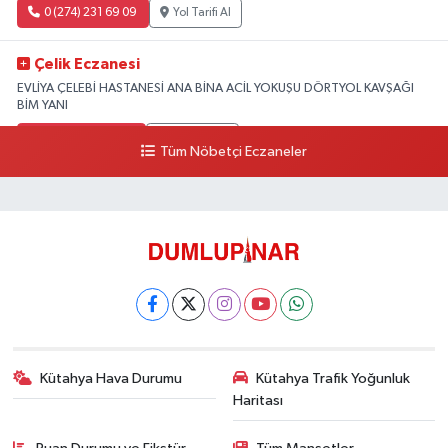
0 (274) 231 69 09
Yol Tarifi Al
Çelik Eczanesi
EVLİYA ÇELEBİ HASTANESİ ANA BİNA ACİL YOKUŞU DÖRTYOL KAVŞAĞI
BİM YANI
0 (274) 231 81 64
Yol Tarifi Al
Tüm Nöbetçi Eczaneler
Kütahya Hava Durumu
Kütahya Trafik Yoğunluk
Haritası