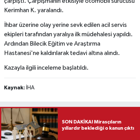
çarpıştı. Çarpışmanın etkisiyle otomobil sürücüsü
Kerimhan K. yaralandı.
Teknoloji
İhbar üzerine olay yerine sevk edilen acil servis
Vasıta
ekipleri tarafından yaralıya ilk müdehalesi yapıldı.
Ardından Bilecik Eğitim ve Araştırma
Vefat Haberleri
Hastanesi'ne kaldırılarak tedavi altına alındı.
Yaşam
Kazayla ilgili inceleme başlatıldı.
Kaynak:
İHA
SON DAKİKA! Mirasçıların
yıllardır beklediği o kanun çıktı