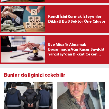
Kendi İşini Kurmak İsteyenler
Dikkat! Bu 8 Sektör Öne Çıkıyor
Eve Misafir Almamak
Boşanmada Ağır Kusur Sayıldı!
Yargıtay’dan Dikkat Çeken
Karar
Bunlar da ilginizi çekebilir