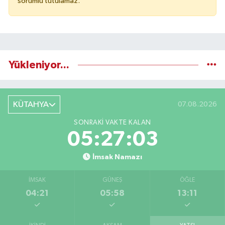
sorumlu tutulamaz.
Yükleniyor...
KÜTAHYA
07.08.2026
SONRAKI VAKTE KALAN
05:27:03
İmsak Namazı
İMSAK
GÜNEŞ
ÖĞLE
04:21
05:58
13:11