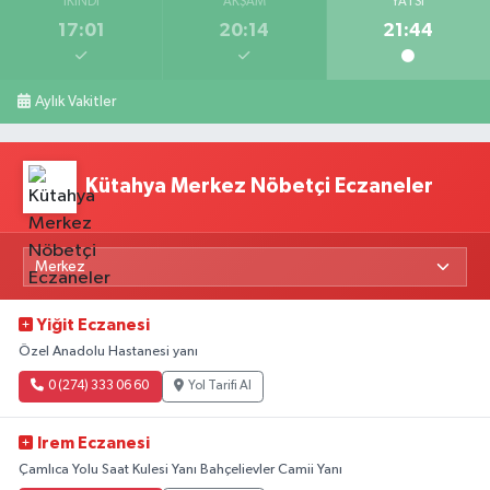
İKINDI
AKŞAM
YATSI
17:01
20:14
21:44
Aylık Vakitler
Kütahya Merkez Nöbetçi Eczaneler
Yiğit Eczanesi
Özel Anadolu Hastanesi yanı
0 (274) 333 06 60
Yol Tarifi Al
Irem Eczanesi
Çamlıca Yolu Saat Kulesi Yanı Bahçelievler Camii Yanı