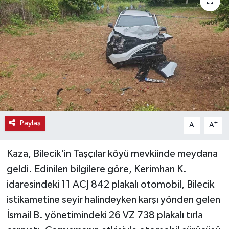
Haber
Haber İlanlar
Kültür-Sanat
Magazin
Resmi İlanlar
Paylaş
-
+
A
A
Sağlık
Kaza, Bilecik'in Taşçılar köyü mevkiinde meydana
geldi. Edinilen bilgilere göre, Kerimhan K.
Seri İlan
idaresindeki 11 ACJ 842 plakalı otomobil, Bilecik
istikametine seyir halindeyken karşı yönden gelen
Siyaset
İsmail B. yönetimindeki 26 VZ 738 plakalı tırla
Spor