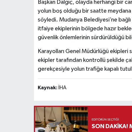
Başkan Dalgıç, olayda herhangi bir ca
yolun boş olduğu bir saatte meydana g
söyledi. Mudanya Belediyesi’ne bağlı 
itfaiye ekiplerinin bölgede hazır bekl
güvenlik önlemlerinin sürdürüldüğü bild
Karayolları Genel Müdürlüğü ekipleri s
ekipler tarafından kontrollü şekilde 
gerekçesiyle yolun trafiğe kapalı tutula
Kaynak:
İHA
EDITÖRÜN SEÇTIĞI
S