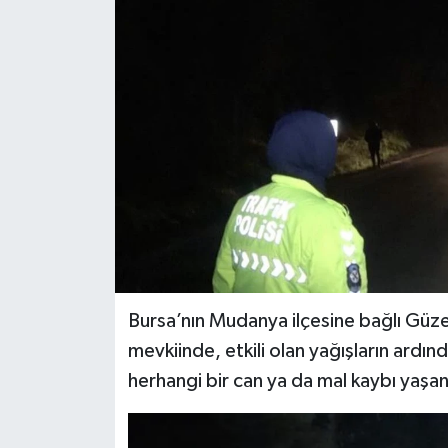
Haber
Haber İlanlar
Kültür-Sanat
Magazin
Resmi İlanlar
Sağlık
Bursa’nın Mudanya ilçesine bağlı Güze
Seri İlan
mevkiinde, etkili olan yağışların ard
herhangi bir can ya da mal kaybı yaşa
Siyaset
Spor