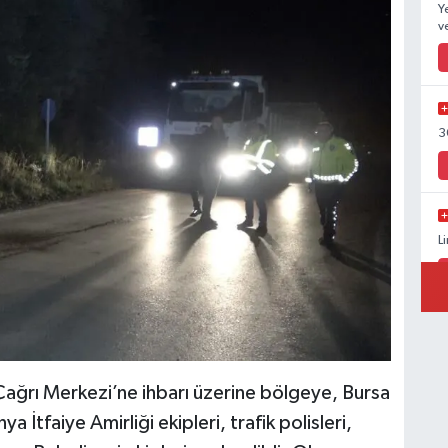
Y
v
3
L
Çağrı Merkezi’ne ihbarı üzerine bölgeye, Bursa
 İtfaiye Amirliği ekipleri, trafik polisleri,