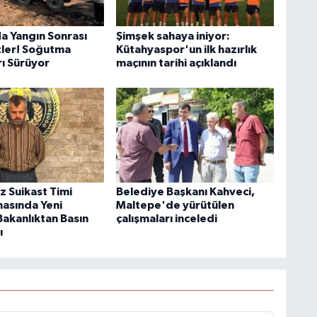
a Yangın Sonrası
Şimşek sahaya iniyor:
atler! Soğutma
Kütahyaspor'un ilk hazırlık
rı Sürüyor
maçının tarihi açıklandı
 Suikast Timi
Belediye Başkanı Kahveci,
asında Yeni
Maltepe'de yürütülen
Bakanlıktan Basın
çalışmaları inceledi
ı