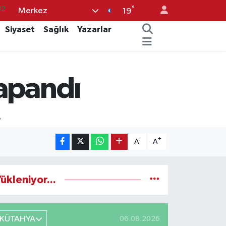
°
Merkez
08
19
02
Siyaset
Sağlık
Yazarlar
16
44
kapandı
11
32
.
-
+
A
A
ükleniyor...
KÜTAHYA
06.08.2026