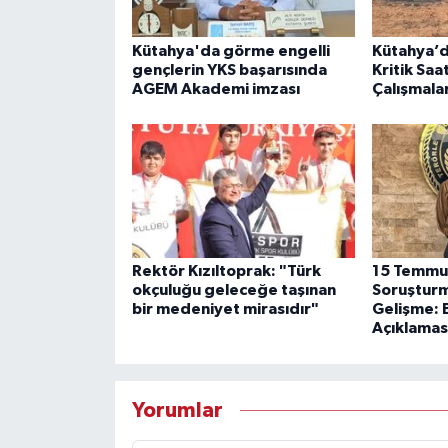
Kütahya'da görme engelli
Kütahya’d
gençlerin YKS başarısında
Kritik Sa
AGEM Akademi imzası
Çalışmala
Rektör Kızıltoprak: "Türk
15 Temmuz
okçuluğu geleceğe taşınan
Soruşturm
bir medeniyet mirasıdır"
Gelişme: 
Açıklamas
Yorumlar