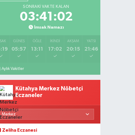
SONRAKI VAKTE KALAN
03:41:01
İmsak Namazı
SAK
GÜNEŞ
ÖĞLE
İKINDI
AKŞAM
YATSI
:19
05:57
13:11
17:02
20:15
21:46
Aylık Vakitler
Kütahya Merkez Nöbetçi
Eczaneler
Zeliha Eczanesi