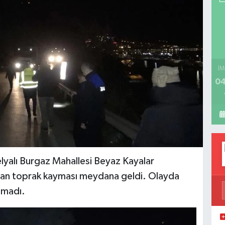
İM
04
lyalı Burgaz Mahallesi Beyaz Kayalar
ından toprak kayması meydana geldi. Olayda
nmadı.