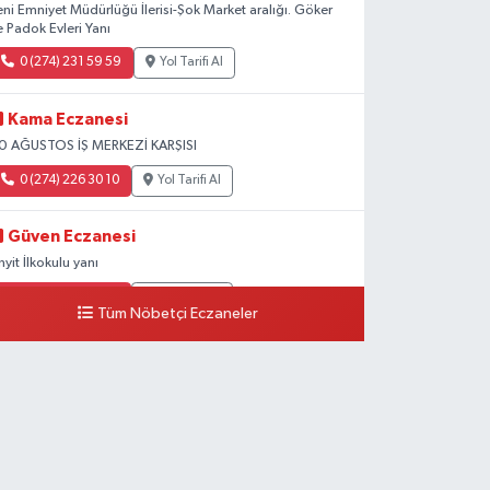
eni Emniyet Müdürlüğü İlerisi-Şok Market aralığı. Göker
e Padok Evleri Yanı
0 (274) 231 59 59
Yol Tarifi Al
Kama Eczanesi
0 AĞUSTOS İŞ MERKEZİ KARŞISI
0 (274) 226 30 10
Yol Tarifi Al
Güven Eczanesi
inyit İlkokulu yanı
0 (274) 224 34 74
Yol Tarifi Al
Tüm Nöbetçi Eczaneler