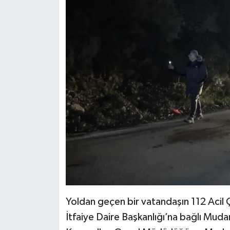
Teknoloji
Vasıta
Vefat Haberleri
Yaşam
Yoldan geçen bir vatandaşın 112 Acil 
İtfaiye Daire Başkanlığı’na bağlı Mudanya