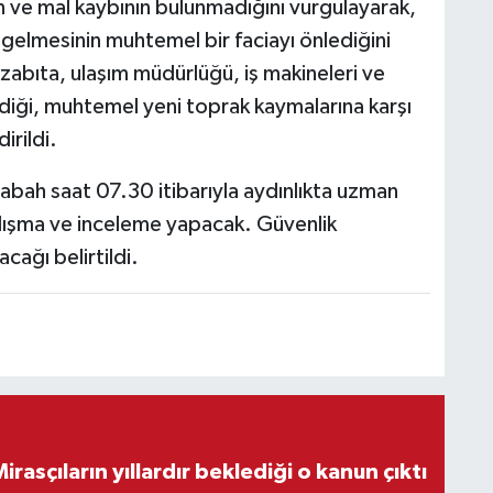
n ve mal kaybının bulunmadığını vurgulayarak,
elmesinin muhtemel bir faciayı önlediğini
zabıta, ulaşım müdürlüğü, iş makineleri ve
ediği, muhtemel yeni toprak kaymalarına karşı
irildi.
abah saat 07.30 itibarıyla aydınlıkta uzman
çalışma ve inceleme yapacak. Güvenlik
cağı belirtildi.
ON DAKİKA! Mirasçıların yıllardır beklediği o kanun çıktı