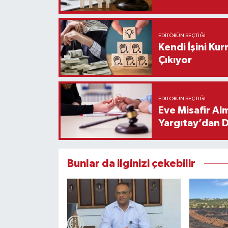
EDITÖRÜN SEÇTIĞI
Kendi İşini Ku
Çıkıyor
EDITÖRÜN SEÇTIĞI
Eve Misafir Al
Yargıtay’dan 
Bunlar da ilginizi çekebilir