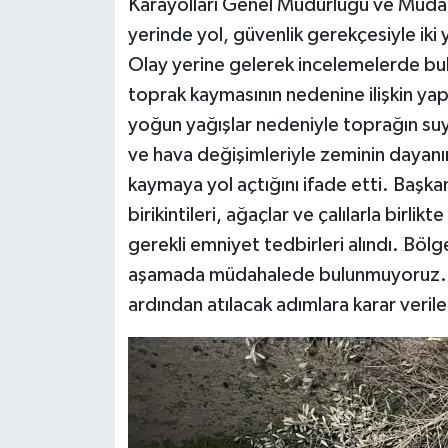
Karayolları Genel Müdürlüğü ve Mudany
yerinde yol, güvenlik gerekçesiyle iki 
Olay yerine gelerek incelemelerde bu
toprak kaymasının nedenine ilişkin yap
yoğun yağışlar nedeniyle toprağın su
ve hava değişimleriyle zeminin dayanı
kaymaya yol açtığını ifade etti. Başka
birikintileri, ağaçlar ve çalılarla birlik
gerekli emniyet tedbirleri alındı. Bölg
aşamada müdahalede bulunmuyoruz. Ka
ardından atılacak adımlara karar veril