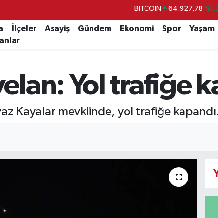
DOLAR
47,5894
%0.
EURO
55,0398
%-0.
a
İlçeler
Asayiş
Gündem
Ekonomi
Spor
Yaşam
lanlar
STERLİN
64,1581
%0.
GRAM ALTIN
6508.83
%4.
lan: Yol trafiğe 
BİST100
13.703
%
BITCOIN
64.927,78
%1.
z Kayalar mevkiinde, yol trafiğe kapandı
Y