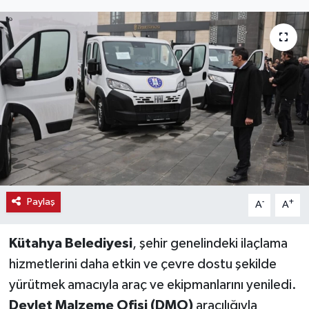
Haber
Haber İlanlar
Kültür-Sanat
Magazin
Resmi İlanlar
Sağlık
Paylaş
-
+
A
A
Seri İlan
Kütahya Belediyesi
, şehir genelindeki ilaçlama
hizmetlerini daha etkin ve çevre dostu şekilde
Siyaset
yürütmek amacıyla araç ve ekipmanlarını yeniledi.
Devlet Malzeme Ofisi (DMO)
aracılığıyla
Spor