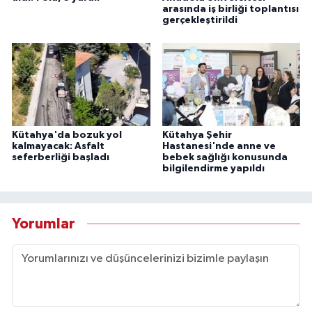
arasında iş birliği toplantısı
gerçekleştirildi
Kütahya'da bozuk yol
Kütahya Şehir
kalmayacak: Asfalt
Hastanesi'nde anne ve
seferberliği başladı
bebek sağlığı konusunda
bilgilendirme yapıldı
Yorumlar