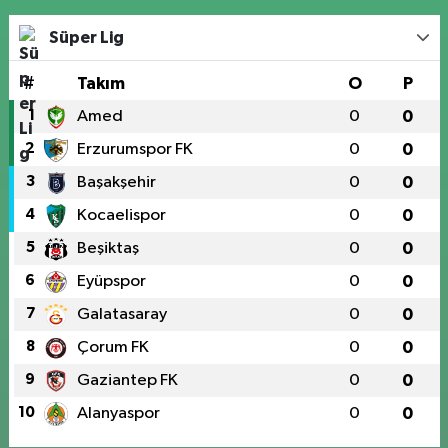
Süper Lig
#
Takım
O
P
1
Amed
0
0
2
Erzurumspor FK
0
0
3
Başakşehir
0
0
4
Kocaelispor
0
0
5
Beşiktaş
0
0
6
Eyüpspor
0
0
7
Galatasaray
0
0
8
Çorum FK
0
0
9
Gaziantep FK
0
0
10
Alanyaspor
0
0