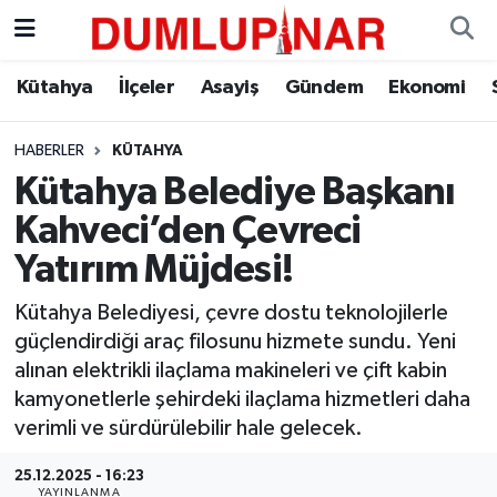
Asayiş
Kütahya Hava Durumu
Kütahya
İlçeler
Asayiş
Gündem
Ekonomi
Diğer
Kütahya Trafik Yoğunluk Haritası
HABERLER
KÜTAHYA
Kütahya Belediye Başkanı
Dünya
Süper Lig Puan Durumu ve Fikstür
Kahveci’den Çevreci
Eğitim
Tüm Manşetler
Yatırım Müjdesi!
Ekonomi
Son Dakika Haberleri
Kütahya Belediyesi, çevre dostu teknolojilerle
güçlendirdiği araç filosunu hizmete sundu. Yeni
Eleman
Haber Arşivi
alınan elektrikli ilaçlama makineleri ve çift kabin
kamyonetlerle şehirdeki ilaçlama hizmetleri daha
Emlak
verimli ve sürdürülebilir hale gelecek.
25.12.2025 - 16:23
Gündem
YAYINLANMA