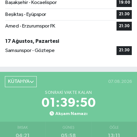
Başakşehir - Kocaelispor
19:00
Beşiktaş - Eyüpspor
21:30
Amed - Erzurumspor FK
21:30
17 Ağustos, Pazartesi
Samsunspor - Göztepe
21:30
KÜTAHYA
07.08.2026
SONRAKI VAKTE KALAN
01:39:49
Akşam Namazı
İMSAK
GÜNEŞ
ÖĞLE
04:21
05:58
13:11