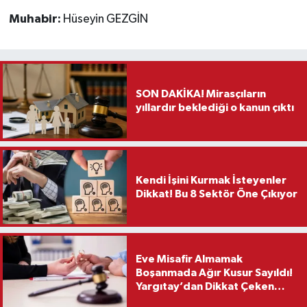
Muhabir:
Hüseyin GEZGİN
SON DAKİKA! Mirasçıların
yıllardır beklediği o kanun çıktı
Kendi İşini Kurmak İsteyenler
Dikkat! Bu 8 Sektör Öne Çıkıyor
Eve Misafir Almamak
Boşanmada Ağır Kusur Sayıldı!
Yargıtay’dan Dikkat Çeken
Karar