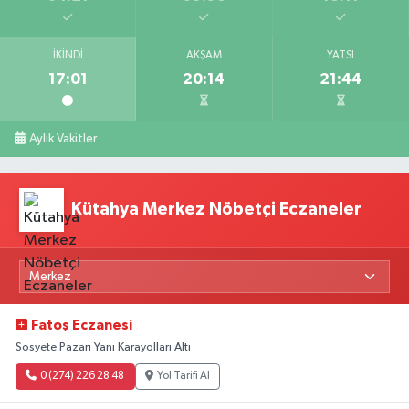
İKINDI
AKŞAM
YATSI
17:01
20:14
21:44
Aylık Vakitler
Kütahya Merkez Nöbetçi Eczaneler
Fatoş Eczanesi
Sosyete Pazarı Yanı Karayolları Altı
0 (274) 226 28 48
Yol Tarifi Al