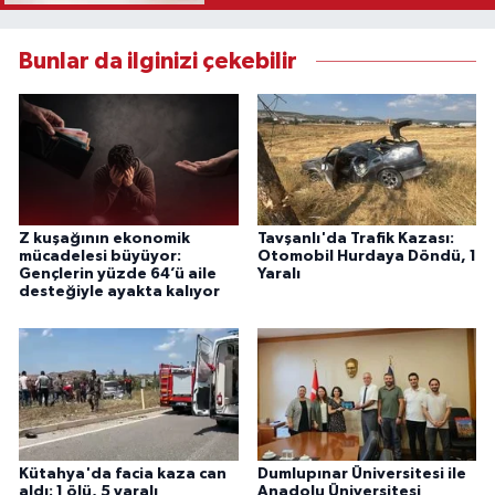
Bunlar da ilginizi çekebilir
Z kuşağının ekonomik
Tavşanlı'da Trafik Kazası:
mücadelesi büyüyor:
Otomobil Hurdaya Döndü, 1
Gençlerin yüzde 64’ü aile
Yaralı
desteğiyle ayakta kalıyor
Kütahya'da facia kaza can
Dumlupınar Üniversitesi ile
aldı: 1 ölü, 5 yaralı
Anadolu Üniversitesi