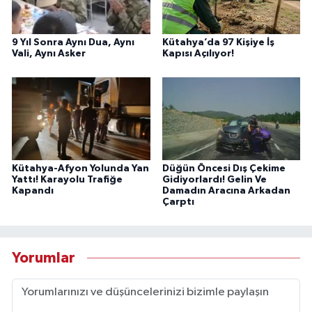
9 Yıl Sonra Aynı Dua, Aynı
Kütahya’da 97 Kişiye İş
Vali, Aynı Asker
Kapısı Açılıyor!
Kütahya-Afyon Yolunda Yan
Düğün Öncesi Dış Çekime
Yattı! Karayolu Trafiğe
Gidiyorlardı! Gelin Ve
Kapandı
Damadın Aracına Arkadan
Çarptı
Yorumlar