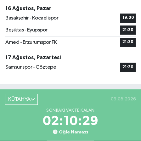
16 Ağustos, Pazar
Başakşehir - Kocaelispor
19:00
Beşiktaş - Eyüpspor
21:30
Amed - Erzurumspor FK
21:30
17 Ağustos, Pazartesi
Samsunspor - Göztepe
21:30
KÜTAHYA
09.08.2026
SONRAKI VAKTE KALAN
02:10:29
Öğle Namazı