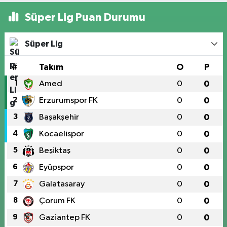
Süper Lig Puan Durumu
Süper Lig
#
Takım
O
P
1
Amed
0
0
2
Erzurumspor FK
0
0
3
Başakşehir
0
0
4
Kocaelispor
0
0
5
Beşiktaş
0
0
6
Eyüpspor
0
0
7
Galatasaray
0
0
8
Çorum FK
0
0
9
Gaziantep FK
0
0