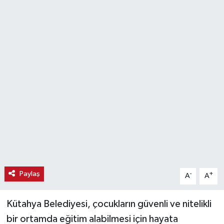
Haber
Haber İlanlar
Kültür-Sanat
Magazin
Resmi İlanlar
Sağlık
Seri İlan
Paylaş
-
+
A
A
Siyaset
Kütahya Belediyesi, çocukların güvenli ve nitelikli
bir ortamda eğitim alabilmesi için hayata
Spor