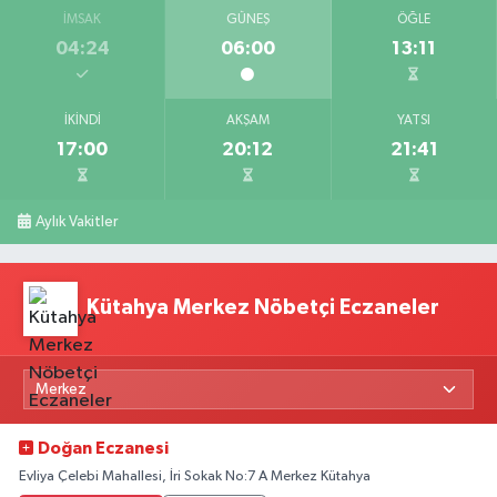
İMSAK
GÜNEŞ
ÖĞLE
04:24
06:00
13:11
İKINDI
AKŞAM
YATSI
17:00
20:12
21:41
Aylık Vakitler
Kütahya Merkez Nöbetçi Eczaneler
Doğan Eczanesi
Evliya Çelebi Mahallesi, İri Sokak No:7 A Merkez Kütahya