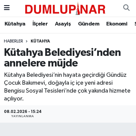
Asayiş
Kütahya Hava Durumu
Kütahya
İlçeler
Asayiş
Gündem
Ekonomi
Diğer
Kütahya Trafik Yoğunluk Haritası
HABERLER
KÜTAHYA
Kütahya Belediyesi’nden
Dünya
Süper Lig Puan Durumu ve Fikstür
annelere müjde
Eğitim
Tüm Manşetler
Kütahya Belediyesi’nin hayata geçirdiği Gündüz
Çocuk Bakımevi, doğayla iç içe yeni adresi
Ekonomi
Son Dakika Haberleri
Bengisu Sosyal Tesisleri’nde çok yakında hizmete
açılıyor.
Eleman
Haber Arşivi
08.02.2026 - 15:24
Emlak
YAYINLANMA
Gündem