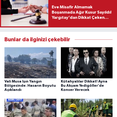
Eve Misafir Almamak
Boşanmada Ağır Kusur Sayıldı!
Yargıtay’dan Dikkat Çeken
Karar
Bunlar da ilginizi çekebilir
Vali Musa Işın Yangın
Kütahyalılar Dikkat! Ayna
Bölgesinde: Hasarın Boyutu
Bu Akşam Yedigöller’de
Açıklandı
Konser Verecek