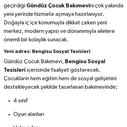
geçirdiği
Gündüz Çocuk Bakımevi
ni çok yakında
Teknoloji
yeni yerinde hizmete açmaya hazırlanıyor.
Doğayla iç içe konumuyla dikkat çeken yeni
Vasıta
merkez, modern yapısı ve donanımıyla ailelere
önemli bir kolaylık sunacak.
Vefat Haberleri
Yeni adres: Bengisu Sosyal Tesisleri
Yaşam
Gündüz Çocuk Bakımevi,
Bengisu Sosyal
Tesisleri
içerisinde faaliyet gösterecek.
Çocukların hem eğitim hem de sosyal gelişimini
destekleyecek şekilde tasarlanan bakımevinde;
4 sınıf
Oyun alanları