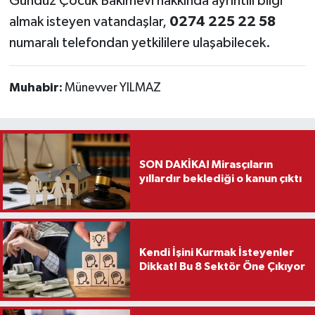
Gündüz Çocuk Bakımevi hakkında ayrıntılı bilgi
almak isteyen vatandaşlar,
0274 225 22 58
numaralı telefondan yetkililere ulaşabilecek.
Muhabir:
Münevver YILMAZ
SON DAKİKA! Mirasçıların
yıllardır beklediği o kanun çıktı
Kendi İşini Kurmak İsteyenler
Dikkat! Bu 8 Sektör Öne Çıkıyor