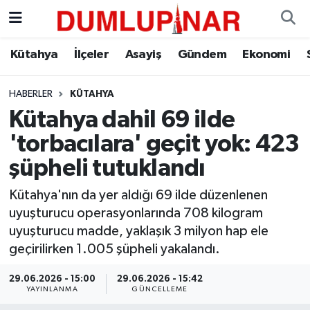
Asayiş
Kütahya Hava Durumu
Kütahya
İlçeler
Asayiş
Gündem
Ekonomi
Diğer
Kütahya Trafik Yoğunluk Haritası
HABERLER
KÜTAHYA
Kütahya dahil 69 ilde
Dünya
Süper Lig Puan Durumu ve Fikstür
'torbacılara' geçit yok: 423
Eğitim
Tüm Manşetler
şüpheli tutuklandı
Ekonomi
Son Dakika Haberleri
Kütahya'nın da yer aldığı 69 ilde düzenlenen
uyuşturucu operasyonlarında 708 kilogram
Eleman
Haber Arşivi
uyuşturucu madde, yaklaşık 3 milyon hap ele
geçirilirken 1.005 şüpheli yakalandı.
Emlak
29.06.2026 - 15:00
29.06.2026 - 15:42
YAYINLANMA
GÜNCELLEME
Gündem