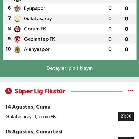
6
Eyüpspor
0
0
7
Galatasaray
0
0
8
Çorum FK
0
0
9
Gaziantep FK
0
0
10
Alanyaspor
0
0
Detaylar için tıklayın
Süper Lig Fikstür
14 Ağustos, Cuma
Galatasaray - Çorum FK
21:30
15 Ağustos, Cumartesi