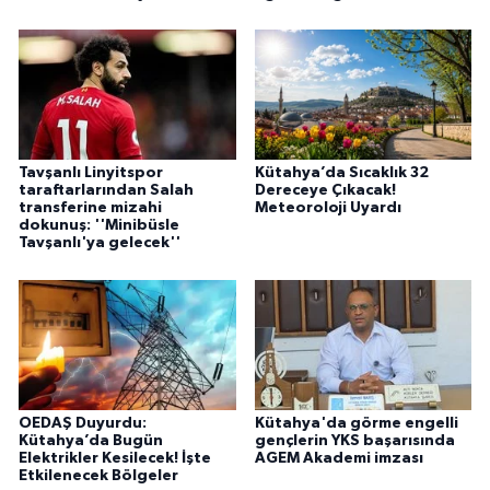
Tavşanlı Linyitspor
Kütahya’da Sıcaklık 32
taraftarlarından Salah
Dereceye Çıkacak!
transferine mizahi
Meteoroloji Uyardı
dokunuş: ''Minibüsle
Tavşanlı'ya gelecek''
OEDAŞ Duyurdu:
Kütahya'da görme engelli
Kütahya’da Bugün
gençlerin YKS başarısında
Elektrikler Kesilecek! İşte
AGEM Akademi imzası
Etkilenecek Bölgeler