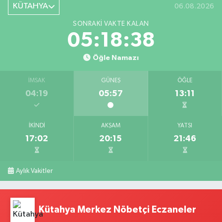
KÜTAHYA
06.08.2026
SONRAKI VAKTE KALAN
05:18:37
Öğle Namazı
İMSAK
GÜNEŞ
ÖĞLE
04:19
05:57
13:11
İKINDI
AKŞAM
YATSI
17:02
20:15
21:46
Aylık Vakitler
Kütahya Merkez Nöbetçi Eczaneler