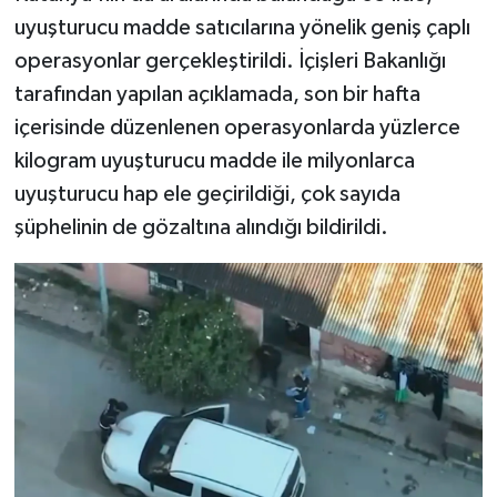
uyuşturucu madde satıcılarına yönelik geniş çaplı
Teknoloji
operasyonlar gerçekleştirildi. İçişleri Bakanlığı
tarafından yapılan açıklamada, son bir hafta
Vasıta
içerisinde düzenlenen operasyonlarda yüzlerce
kilogram uyuşturucu madde ile milyonlarca
Vefat Haberleri
uyuşturucu hap ele geçirildiği, çok sayıda
Yaşam
şüphelinin de gözaltına alındığı bildirildi.