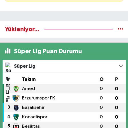
Yükleniyor...
Süper Lig Puan Durumu
Süper Lig
#
Takım
O
P
1
Amed
0
0
2
Erzurumspor FK
0
0
3
Başakşehir
0
0
4
Kocaelispor
0
0
5
Beşiktaş
0
0