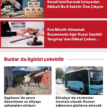
Kendi İşini Kurmak İsteyenler
Dikkat! Bu 8 Sektör Öne Çıkıyor
Eve Misafir Almamak
Boşanmada Ağır Kusur Sayıldı!
Yargıtay’dan Dikkat Çeken
Karar
Bunlar da ilginizi çekebilir
Şaphane'de çevre
Kütahya'da otobüsler
düzenleme ve altyapı
ücretsiz olacak: Konser
çalışmaları sürüyor
eğlencesi günlerce sürecek