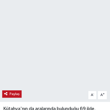
Haber
Haber İlanlar
Kültür-Sanat
Magazin
Resmi İlanlar
Sağlık
Seri İlan
Paylaş
-
+
A
A
Siyaset
Kütahya'nın da aralarında bulunduğu 69 ilde,
Spor