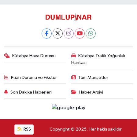
Evliya Çelebi Mahallesi, Nafia Garaj Yolu No:2 Merkez Kütahya
0 (274) 231 81 64
Yol Tarifi Al
Dönmez Eczanesi
Cemalettin Mahallesi, Kıbrıs Caddesi No:21 Merkez Kütahya
0 (274) 223 79 02
Yol Tarifi Al
Kütahya Hava Durumu
Kütahya Trafik Yoğunluk
Haritası
Puan Durumu ve Fikstür
Tüm Manşetler
Son Dakika Haberleri
Haber Arşivi
RSS
Copyright © 2025. Her hakkı saklıdır.