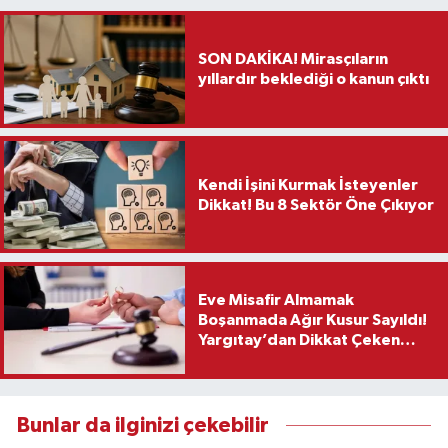
SON DAKİKA! Mirasçıların
yıllardır beklediği o kanun çıktı
Kendi İşini Kurmak İsteyenler
Dikkat! Bu 8 Sektör Öne Çıkıyor
Eve Misafir Almamak
Boşanmada Ağır Kusur Sayıldı!
Yargıtay’dan Dikkat Çeken
Karar
Bunlar da ilginizi çekebilir