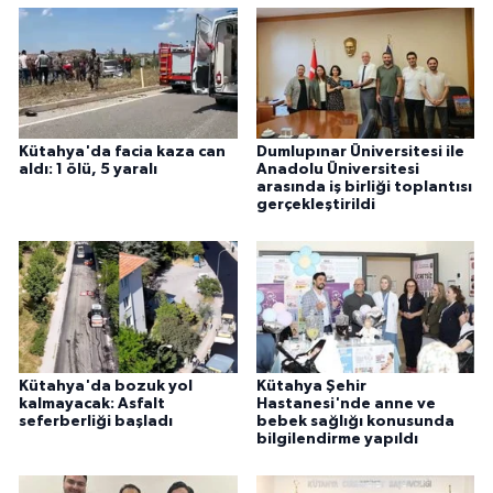
Kütahya'da facia kaza can
Dumlupınar Üniversitesi ile
aldı: 1 ölü, 5 yaralı
Anadolu Üniversitesi
arasında iş birliği toplantısı
gerçekleştirildi
Kütahya'da bozuk yol
Kütahya Şehir
kalmayacak: Asfalt
Hastanesi'nde anne ve
seferberliği başladı
bebek sağlığı konusunda
bilgilendirme yapıldı