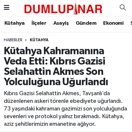
Asayiş
Kütahya Hava Durumu
Kütahya
İlçeler
Asayiş
Gündem
Ekonomi
Diğer
Kütahya Trafik Yoğunluk Haritası
HABERLER
KÜTAHYA
Kütahya Kahramanına
Dünya
Süper Lig Puan Durumu ve Fikstür
Veda Etti: Kıbrıs Gazisi
Eğitim
Tüm Manşetler
Selahattin Akmes Son
Yolculuğuna Uğurlandı
Ekonomi
Son Dakika Haberleri
Kıbrıs Gazisi Selahattin Akmes, Tavşanlı’da
Eleman
Haber Arşivi
düzenlenen askeri törenle ebediyete uğurlandı.
73 yaşındaki kahraman gazimizi son yolculuğunda
Emlak
sevenleri ve protokol yalnız bırakmadı. Kütahya,
aziz şehitlerimizin emanetine ağlıyor.
Gündem