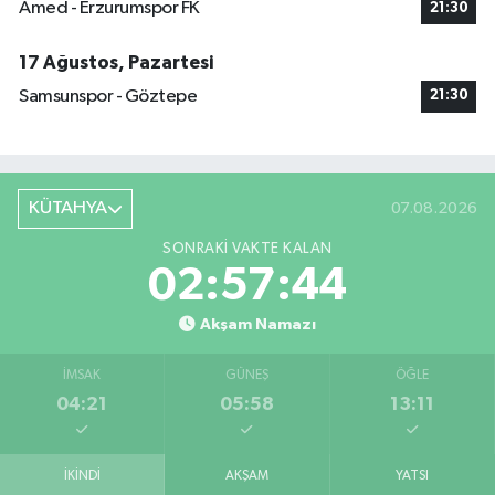
Amed - Erzurumspor FK
21:30
17 Ağustos, Pazartesi
Samsunspor - Göztepe
21:30
KÜTAHYA
07.08.2026
SONRAKI VAKTE KALAN
02:57:43
Akşam Namazı
İMSAK
GÜNEŞ
ÖĞLE
04:21
05:58
13:11
İKINDI
AKŞAM
YATSI