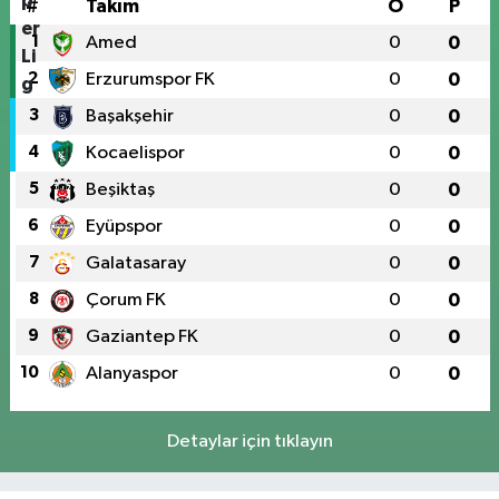
#
Takım
O
P
1
Amed
0
0
2
Erzurumspor FK
0
0
3
Başakşehir
0
0
4
Kocaelispor
0
0
5
Beşiktaş
0
0
6
Eyüpspor
0
0
7
Galatasaray
0
0
8
Çorum FK
0
0
9
Gaziantep FK
0
0
10
Alanyaspor
0
0
Detaylar için tıklayın