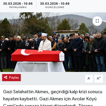
30.03.2026 - 10:46
30.03.2026 - 10:46
YAYINLANMA
GÜNCELLEME
Haber
Haber İlanlar
Kültür-Sanat
Magazin
Resmi İlanlar
Sağlık
Paylaş
-
+
A
A
Seri İlan
Gazi Selahattin Akmes, geçirdiği kalp krizi sonucu
Siyaset
hayatını kaybetti. Gazi Akmes için Avcılar Köyü
Spor