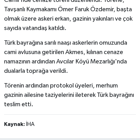
Camii'nde cenaze töreni düzenlendi. Törene,
Tavşanlı Kaymakamı Ömer Faruk Özdemir, başta
Teknoloji
olmak üzere askeri erkan, gazinin yakınları ve çok
sayıda vatandaş katıldı.
Vasıta
Türk bayrağına sarılı naaşı askerlerin omuzunda
Vefat Haberleri
cami avlusuna getirilen Akmes, kılınan cenaze
namazının ardından Avcılar Köyü Mezarlığı'nda
Yaşam
dualarla toprağa verildi.
Törenin ardından protokol üyeleri, merhum
gazinin ailesine taziyelerini ileterek Türk bayrağını
teslim etti.
Kaynak:
İHA