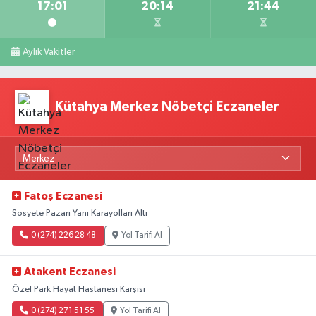
17:01
20:14
21:44
Aylık Vakitler
Kütahya Merkez Nöbetçi Eczaneler
Fatoş Eczanesi
Sosyete Pazarı Yanı Karayolları Altı
0 (274) 226 28 48
Yol Tarifi Al
Atakent Eczanesi
Özel Park Hayat Hastanesi Karşısı
0 (274) 271 51 55
Yol Tarifi Al