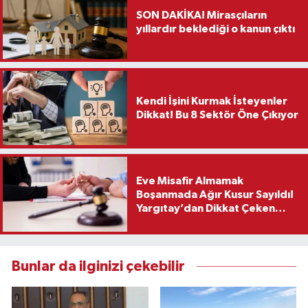
SON DAKİKA! Mirasçıların
yıllardır beklediği o kanun çıktı
Kendi İşini Kurmak İsteyenler
Dikkat! Bu 8 Sektör Öne Çıkıyor
Eve Misafir Almamak
Boşanmada Ağır Kusur Sayıldı!
Yargıtay’dan Dikkat Çeken
Karar
Bunlar da ilginizi çekebilir