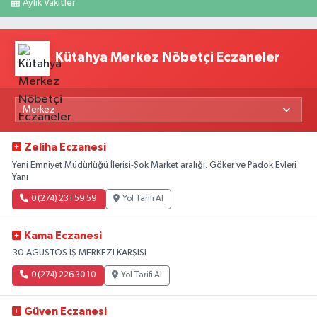
Aylık Vakitler
Kütahya Merkez Nöbetçi Eczaneler
Zeliha Eczanesi
Yeni Emniyet Müdürlüğü İlerisi-Şok Market aralığı. Göker ve Padok Evleri
Yanı
0 (274) 231 59 59
Yol Tarifi Al
Kama Eczanesi
30 AĞUSTOS İŞ MERKEZİ KARŞISI
0 (274) 226 30 10
Yol Tarifi Al
Güven Eczanesi