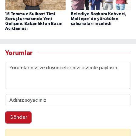
15 Temmuz Suikast Timi
Belediye Başkanı Kahveci,
Soruşturmasında Yeni
Maltepe'de yürütülen
Gelişme: Bakanlıktan Basın
çalışmaları inceledi
Açıklaması
Yorumlar
Gönder