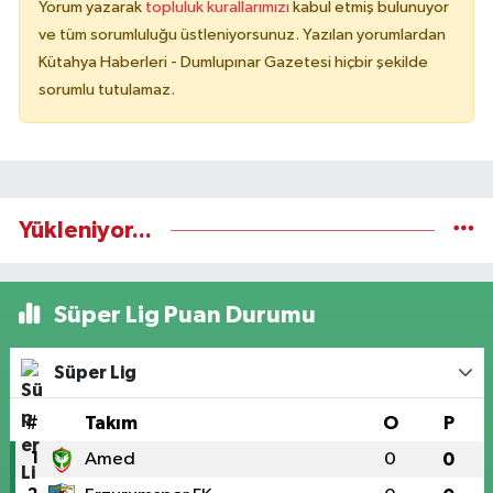
Yorum yazarak
topluluk kurallarımızı
kabul etmiş bulunuyor
ve tüm sorumluluğu üstleniyorsunuz. Yazılan yorumlardan
Kütahya Haberleri - Dumlupınar Gazetesi hiçbir şekilde
sorumlu tutulamaz.
Yükleniyor...
Süper Lig Puan Durumu
Süper Lig
#
Takım
O
P
1
Amed
0
0