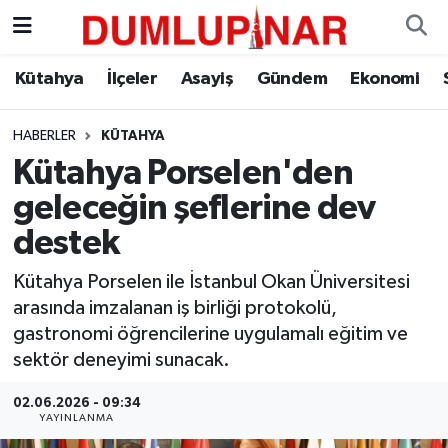
Asayiş
Kütahya Hava Durumu
Kütahya
İlçeler
Asayiş
Gündem
Ekonomi
Diğer
Kütahya Trafik Yoğunluk Haritası
HABERLER
KÜTAHYA
Kütahya Porselen'den
Dünya
Süper Lig Puan Durumu ve Fikstür
geleceğin şeflerine dev
Eğitim
Tüm Manşetler
destek
Ekonomi
Son Dakika Haberleri
Kütahya Porselen ile İstanbul Okan Üniversitesi
arasında imzalanan iş birliği protokolü,
Eleman
Haber Arşivi
gastronomi öğrencilerine uygulamalı eğitim ve
sektör deneyimi sunacak.
Emlak
02.06.2026 - 09:34
YAYINLANMA
Gündem