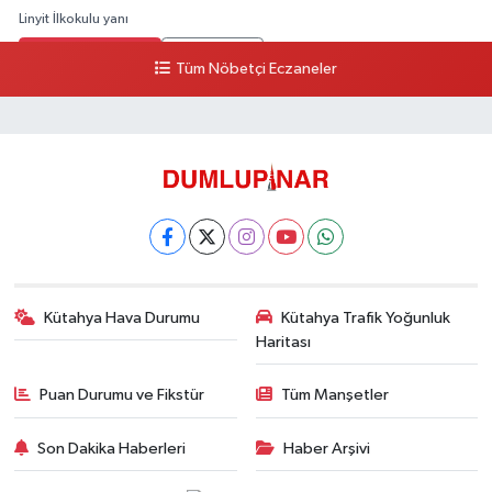
Linyit İlkokulu yanı
0 (274) 224 34 74
Yol Tarifi Al
Tüm Nöbetçi Eczaneler
Kütahya Hava Durumu
Kütahya Trafik Yoğunluk
Haritası
Puan Durumu ve Fikstür
Tüm Manşetler
Son Dakika Haberleri
Haber Arşivi