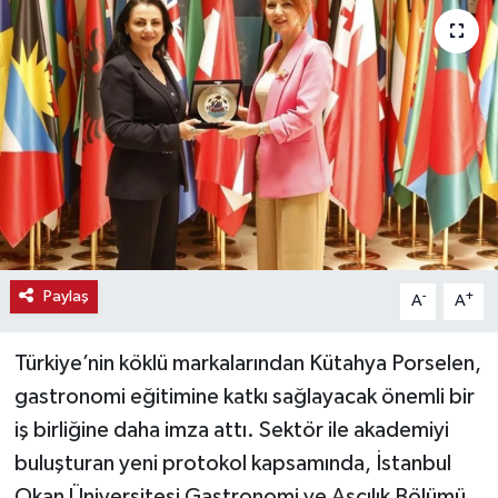
Haber
Haber İlanlar
Kültür-Sanat
Magazin
Resmi İlanlar
Paylaş
-
+
A
A
Sağlık
Türkiye’nin köklü markalarından Kütahya Porselen,
Seri İlan
gastronomi eğitimine katkı sağlayacak önemli bir
iş birliğine daha imza attı. Sektör ile akademiyi
Siyaset
buluşturan yeni protokol kapsamında, İstanbul
Spor
Okan Üniversitesi Gastronomi ve Aşçılık Bölümü