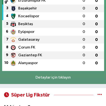
2
Erzurumspor FK
0
0
3
Başakşehir
0
0
4
Kocaelispor
0
0
5
Beşiktaş
0
0
6
Eyüpspor
0
0
7
Galatasaray
0
0
8
Çorum FK
0
0
9
Gaziantep FK
0
0
10
Alanyaspor
0
0
Detaylar için tıklayın
Süper Lig Fikstür