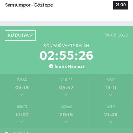
Samsunspor - Göztepe
21:30
KÜTAHYA
06.08.2026
SONRAKI VAKTE KALAN
02:55:25
İmsak Namazı
İMSAK
GÜNEŞ
ÖĞLE
04:19
05:57
13:11
İKINDI
AKŞAM
YATSI
17:02
20:15
21:46