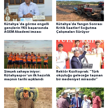
Kütahya'da görme engelli
Kütahya’da Yangın Sonrası
gençlerin YKS başarısında
Kritik Saatler! Soğutma
AGEM Akademi imzası
Çalışmaları Sürüyor
Şimşek sahaya iniyor:
Rektör Kızıltoprak: "Türk
Kütahyaspor'un ilk hazırlık
okçuluğu geleceğe taşınan
maçının tarihi açıklandı
bir medeniyet mirasıdır"