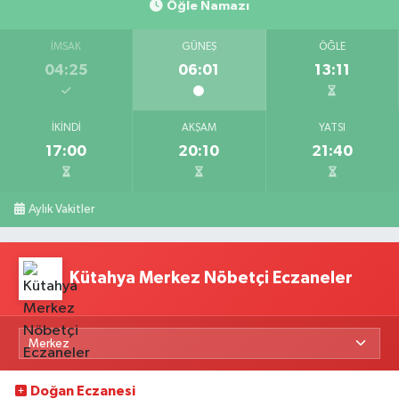
Öğle Namazı
İMSAK
GÜNEŞ
ÖĞLE
04:25
06:01
13:11
İKINDI
AKŞAM
YATSI
17:00
20:10
21:40
Aylık Vakitler
Kütahya Merkez Nöbetçi Eczaneler
Doğan Eczanesi