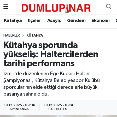
Asayiş
Kütahya Hava Durumu
Kütahya
İlçeler
Asayiş
Gündem
Ekonomi
Diğer
Kütahya Trafik Yoğunluk Haritası
HABERLER
KÜTAHYA
Kütahya sporunda
Dünya
Süper Lig Puan Durumu ve Fikstür
yükseliş: Haltercilerden
Eğitim
Tüm Manşetler
tarihi performans
Ekonomi
Son Dakika Haberleri
İzmir'de düzenlenen Ege Kupası Halter
Şampiyonası, Kütahya Belediyespor Kulübü
Eleman
Haber Arşivi
sporcularının elde ettiği derecelerle büyük
başarıya sahne oldu.
Emlak
30.12.2025 - 09:36
30.12.2025 - 09:41
YAYINLANMA
GÜNCELLEME
Gündem