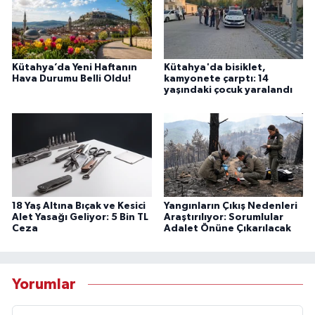
Kütahya’da Yeni Haftanın
Kütahya'da bisiklet,
Hava Durumu Belli Oldu!
kamyonete çarptı: 14
yaşındaki çocuk yaralandı
18 Yaş Altına Bıçak ve Kesici
Yangınların Çıkış Nedenleri
Alet Yasağı Geliyor: 5 Bin TL
Araştırılıyor: Sorumlular
Ceza
Adalet Önüne Çıkarılacak
Yorumlar