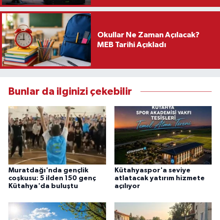
Okullar Ne Zaman Açılacak?
MEB Tarihi Açıkladı
Bunlar da ilginizi çekebilir
Muratdağı'nda gençlik
Kütahyaspor'a seviye
coşkusu: 5 ilden 150 genç
atlatacak yatırım hizmete
Kütahya'da buluştu
açılıyor