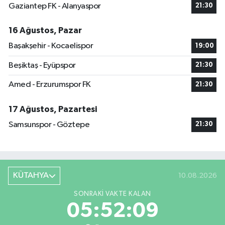
Gaziantep FK - Alanyaspor
21:30
16 Ağustos, Pazar
Başakşehir - Kocaelispor
19:00
Beşiktaş - Eyüpspor
21:30
Amed - Erzurumspor FK
21:30
17 Ağustos, Pazartesi
Samsunspor - Göztepe
21:30
KÜTAHYA
10.08.2026
SONRAKI VAKTE KALAN
05:52:08