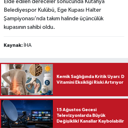
Elde edilen dereceler sonucunda Kütahya
Belediyespor Kulübü, Ege Kupası Halter
Şampiyonası'nda takım halinde üçüncülük
kupasının sahibi oldu.
Kaynak:
İHA
Kemik Sağlığında Kritik Uyarı: D
Vitamini Eksikliği Riski Artırıyor
15 Ağustos Gecesi
Televizyonlarda Büyük
Değişiklik! Kanallar Kaybolabilir