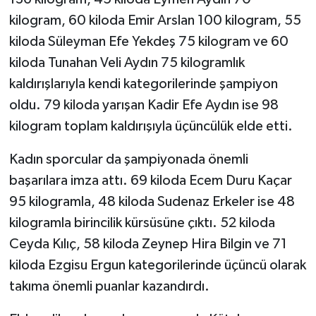
kilogram, 60 kiloda Emir Arslan 100 kilogram, 55
Teknoloji
kiloda Süleyman Efe Yekdeş 75 kilogram ve 60
kiloda Tunahan Veli Aydın 75 kilogramlık
Vasıta
kaldırışlarıyla kendi kategorilerinde şampiyon
oldu. 79 kiloda yarışan Kadir Efe Aydın ise 98
Vefat Haberleri
kilogram toplam kaldırışıyla üçüncülük elde etti.
Yaşam
Kadın sporcular da şampiyonada önemli
başarılara imza attı. 69 kiloda Ecem Duru Kaçar
95 kilogramla, 48 kiloda Sudenaz Erkeler ise 48
kilogramla birincilik kürsüsüne çıktı. 52 kiloda
Ceyda Kılıç, 58 kiloda Zeynep Hira Bilgin ve 71
kiloda Ezgisu Ergun kategorilerinde üçüncü olarak
takıma önemli puanlar kazandırdı.