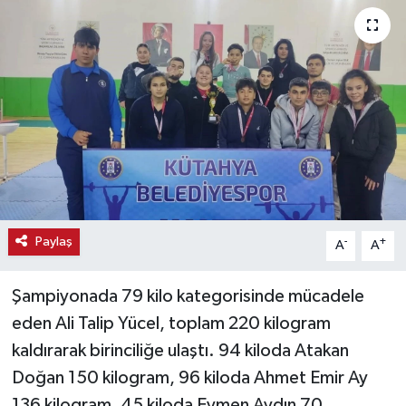
Haber
Haber İlanlar
Kültür-Sanat
Magazin
Resmi İlanlar
Paylaş
-
+
A
A
Sağlık
Şampiyonada 79 kilo kategorisinde mücadele
Seri İlan
eden Ali Talip Yücel, toplam 220 kilogram
kaldırarak birinciliğe ulaştı. 94 kiloda Atakan
Siyaset
Doğan 150 kilogram, 96 kiloda Ahmet Emir Ay
Spor
136 kilogram, 45 kiloda Eymen Aydın 70