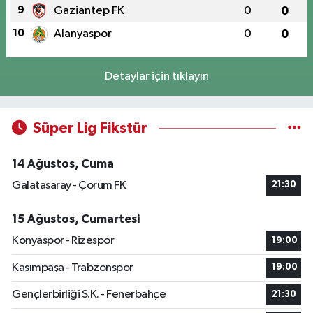
9
Gaziantep FK
0
0
10
Alanyaspor
0
0
Detaylar için tıklayın
Süper Lig Fikstür
14 Ağustos, Cuma
Galatasaray - Çorum FK
21:30
15 Ağustos, Cumartesi
Konyaspor - Rizespor
19:00
Kasımpaşa - Trabzonspor
19:00
Gençlerbirliği S.K. - Fenerbahçe
21:30