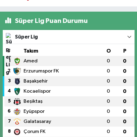
Süper Lig Puan Durumu
Süper Lig
#
Takım
O
P
1
Amed
0
0
2
Erzurumspor FK
0
0
3
Başakşehir
0
0
4
Kocaelispor
0
0
5
Beşiktaş
0
0
6
Eyüpspor
0
0
7
Galatasaray
0
0
8
Çorum FK
0
0