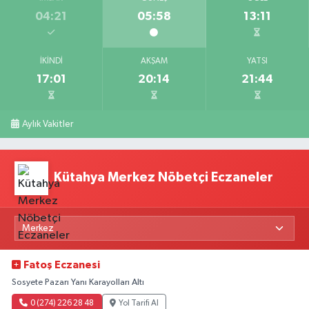
04:21
05:58
13:11
İKINDI
AKŞAM
YATSI
17:01
20:14
21:44
Aylık Vakitler
Kütahya Merkez Nöbetçi Eczaneler
Fatoş Eczanesi
Sosyete Pazarı Yanı Karayolları Altı
0 (274) 226 28 48
Yol Tarifi Al