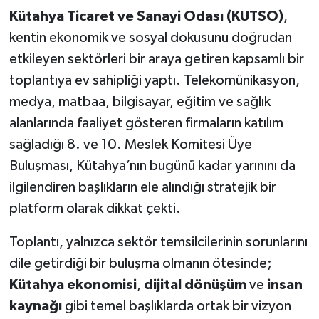
Kütahya Ticaret ve Sanayi Odası (KUTSO)
,
Teknoloji
kentin ekonomik ve sosyal dokusunu doğrudan
etkileyen sektörleri bir araya getiren kapsamlı bir
Vasıta
toplantıya ev sahipliği yaptı. Telekomünikasyon,
medya, matbaa, bilgisayar, eğitim ve sağlık
Vefat Haberleri
alanlarında faaliyet gösteren firmaların katılım
Yaşam
sağladığı 8. ve 10. Meslek Komitesi Üye
Buluşması, Kütahya’nın bugünü kadar yarınını da
ilgilendiren başlıkların ele alındığı stratejik bir
platform olarak dikkat çekti.
Toplantı, yalnızca sektör temsilcilerinin sorunlarını
dile getirdiği bir buluşma olmanın ötesinde;
Kütahya ekonomisi
,
dijital dönüşüm
ve
insan
kaynağı
gibi temel başlıklarda ortak bir vizyon