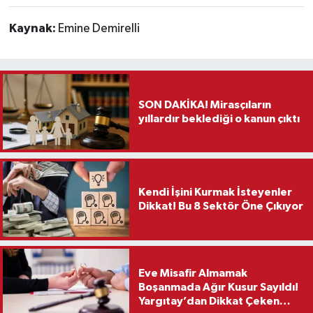
Kaynak:
Emine Demirelli
SON DAKİKA! Mirasçıların
yıllardır beklediği o kanun çıktı
Kendi İşini Kurmak İsteyenler
Dikkat! Bu 8 Sektör Öne Çıkıyor
Eve Misafir Almamak
Boşanmada Ağır Kusur Sayıldı!
Yargıtay’dan Dikkat Çeken