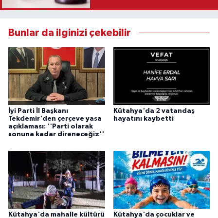
Karar
Bunlar da ilginizi çekebilir
İyi Parti İl Başkanı
Kütahya'da 2 vatandaş
Tekdemir'den çerçeve yasa
hayatını kaybetti
açıklaması: ''Parti olarak
sonuna kadar direneceğiz''
Kütahya'da mahalle kültürü
Kütahya'da çocuklar ve