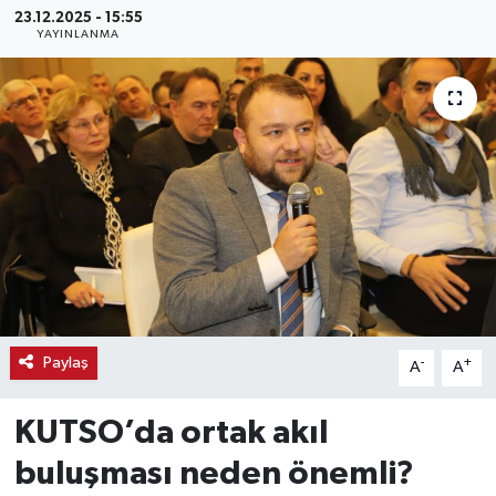
23.12.2025 - 15:55
YAYINLANMA
Haber
Haber İlanlar
Kültür-Sanat
Magazin
Resmi İlanlar
Sağlık
Paylaş
-
+
A
A
Seri İlan
KUTSO’da ortak akıl
Siyaset
buluşması neden önemli?
Spor