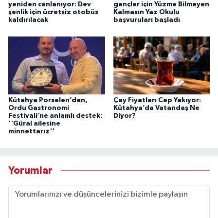
yeniden canlanıyor: Dev
gençler için Yüzme Bilmeyen
şenlik için ücretsiz otobüs
Kalmasın Yaz Okulu
kaldırılacak
başvuruları başladı
Kütahya Porselen’den,
Çay Fiyatları Cep Yakıyor:
Ordu Gastronomi
Kütahya’da Vatandaş Ne
Festivali’ne anlamlı destek:
Diyor?
''Güral ailesine
minnettarız''
Yorumlar