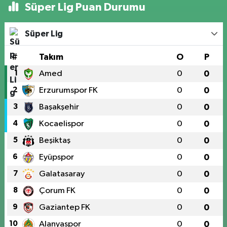
Süper Lig Puan Durumu
Süper Lig
#
Takım
O
P
1
Amed
0
0
2
Erzurumspor FK
0
0
3
Başakşehir
0
0
4
Kocaelispor
0
0
5
Beşiktaş
0
0
6
Eyüpspor
0
0
7
Galatasaray
0
0
8
Çorum FK
0
0
9
Gaziantep FK
0
0
10
Alanyaspor
0
0