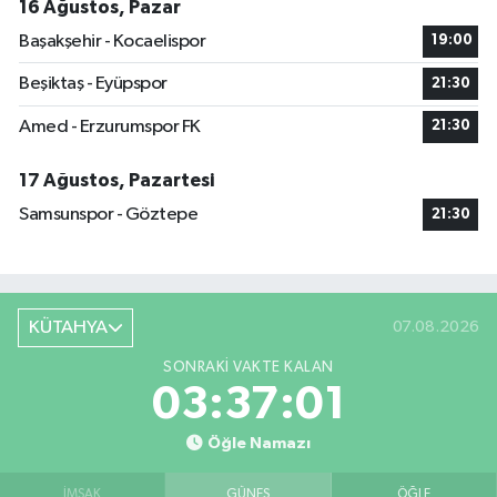
16 Ağustos, Pazar
Başakşehir - Kocaelispor
19:00
Beşiktaş - Eyüpspor
21:30
Amed - Erzurumspor FK
21:30
17 Ağustos, Pazartesi
Samsunspor - Göztepe
21:30
KÜTAHYA
07.08.2026
SONRAKI VAKTE KALAN
03:37:00
Öğle Namazı
İMSAK
GÜNEŞ
ÖĞLE