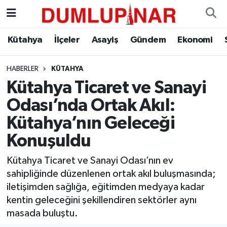
Asayiş
Kütahya Hava Durumu
Kütahya
İlçeler
Asayiş
Gündem
Ekonomi
Diğer
Kütahya Trafik Yoğunluk Haritası
HABERLER
KÜTAHYA
Kütahya Ticaret ve Sanayi
Dünya
Süper Lig Puan Durumu ve Fikstür
Odası’nda Ortak Akıl:
Eğitim
Tüm Manşetler
Kütahya’nın Geleceği
Konuşuldu
Ekonomi
Son Dakika Haberleri
Kütahya Ticaret ve Sanayi Odası’nın ev
Eleman
Haber Arşivi
sahipliğinde düzenlenen ortak akıl buluşmasında;
iletişimden sağlığa, eğitimden medyaya kadar
Emlak
kentin geleceğini şekillendiren sektörler aynı
masada buluştu.
Gündem