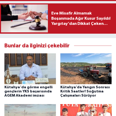
Eve Misafir Almamak
Boşanmada Ağır Kusur Sayıldı!
Yargıtay’dan Dikkat Çeken
Karar
Bunlar da ilginizi çekebilir
Kütahya'da görme engelli
Kütahya’da Yangın Sonrası
gençlerin YKS başarısında
Kritik Saatler! Soğutma
AGEM Akademi imzası
Çalışmaları Sürüyor