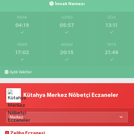
İmsak Namazı
İMSAK
GÜNEŞ
ÖĞLE
04:19
05:57
13:11
İKINDI
AKŞAM
YATSI
17:02
20:15
21:46
Aylık Vakitler
Kütahya Merkez Nöbetçi Eczaneler
Zeliha Eczanesi