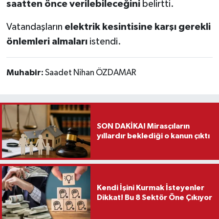
saatten önce verilebileceğini
belirtti.
Vatandaşların
elektrik kesintisine karşı gerekli
önlemleri almaları
istendi.
Muhabir:
Saadet Nihan ÖZDAMAR
SON DAKİKA! Mirasçıların
yıllardır beklediği o kanun çıktı
Kendi İşini Kurmak İsteyenler
Dikkat! Bu 8 Sektör Öne Çıkıyor