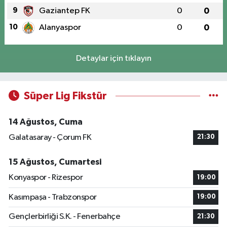
9
Gaziantep FK
0
0
10
Alanyaspor
0
0
Detaylar için tıklayın
Süper Lig Fikstür
14 Ağustos, Cuma
Galatasaray - Çorum FK
21:30
15 Ağustos, Cumartesi
Konyaspor - Rizespor
19:00
Kasımpaşa - Trabzonspor
19:00
Gençlerbirliği S.K. - Fenerbahçe
21:30