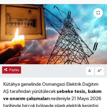
Haber
Haber İlanlar
Kültür-Sanat
Magazin
Resmi İlanlar
Sağlık
Paylaş
-
+
A
A
Seri İlan
Kütahya genelinde Osmangazi Elektrik Dağıtım
AŞ tarafından yürütülecek
şebeke tesis, bakım
Siyaset
ve onarım çalışmaları
nedeniyle 21 Mayıs 2026
tarihinde birçok bölgede planlı elektrik kesintisi
Spor