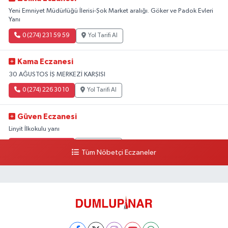
Yeni Emniyet Müdürlüğü İlerisi-Şok Market aralığı. Göker ve Padok Evleri
Yanı
0 (274) 231 59 59
Yol Tarifi Al
Kama Eczanesi
30 AĞUSTOS İŞ MERKEZİ KARŞISI
0 (274) 226 30 10
Yol Tarifi Al
Güven Eczanesi
Linyit İlkokulu yanı
0 (274) 224 34 74
Yol Tarifi Al
Tüm Nöbetçi Eczaneler