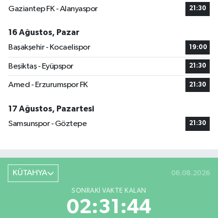
Gaziantep FK - Alanyaspor
21:30
16 Ağustos, Pazar
Başakşehir - Kocaelispor
19:00
Beşiktaş - Eyüpspor
21:30
Amed - Erzurumspor FK
21:30
17 Ağustos, Pazartesi
Samsunspor - Göztepe
21:30
KÜTAHYA
06.08.2026
SONRAKI VAKTE KALAN
02:31:43