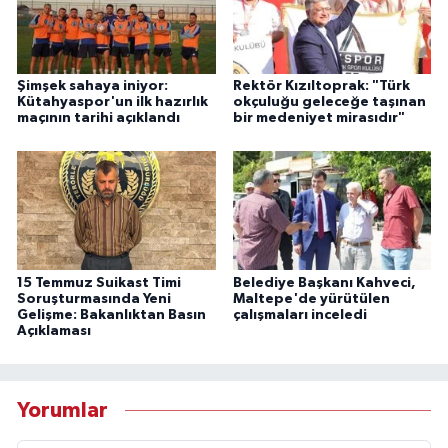
Şimşek sahaya iniyor:
Rektör Kızıltoprak: "Türk
Kütahyaspor'un ilk hazırlık
okçuluğu geleceğe taşınan
maçının tarihi açıklandı
bir medeniyet mirasıdır"
15 Temmuz Suikast Timi
Belediye Başkanı Kahveci,
Soruşturmasında Yeni
Maltepe'de yürütülen
Gelişme: Bakanlıktan Basın
çalışmaları inceledi
Açıklaması
Yorumlar