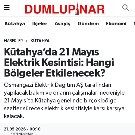
Asayiş
Kütahya Hava Durumu
Kütahya
İlçeler
Asayiş
Gündem
Ekonomi
Diğer
Kütahya Trafik Yoğunluk Haritası
HABERLER
KÜTAHYA
Kütahya’da 21 Mayıs
Dünya
Süper Lig Puan Durumu ve Fikstür
Elektrik Kesintisi: Hangi
Eğitim
Tüm Manşetler
Bölgeler Etkilenecek?
Ekonomi
Son Dakika Haberleri
Osmangazi Elektrik Dağıtım AŞ tarafından
yapılacak bakım ve onarım çalışmaları nedeniyle
Eleman
Haber Arşivi
21 Mayıs’ta Kütahya genelinde birçok bölge
saatler sürecek elektrik kesintisiyle karşı karşıya
Emlak
kalacak.
21.05.2026 - 08:18
Gündem
YAYINLANMA