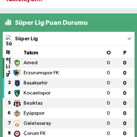
Süper Lig Puan Durumu
Süper Lig
#
Takım
O
P
1
Amed
0
0
2
Erzurumspor FK
0
0
3
Başakşehir
0
0
4
Kocaelispor
0
0
5
Beşiktaş
0
0
6
Eyüpspor
0
0
7
Galatasaray
0
0
8
Çorum FK
0
0