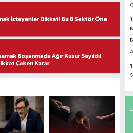
G
rmak İsteyenler Dikkat! Bu 8 Sektör Öne
1
B
B
A
mamak Boşanmada Ağır Kusur Sayıldı!
Dikkat Çeken Karar
1
S