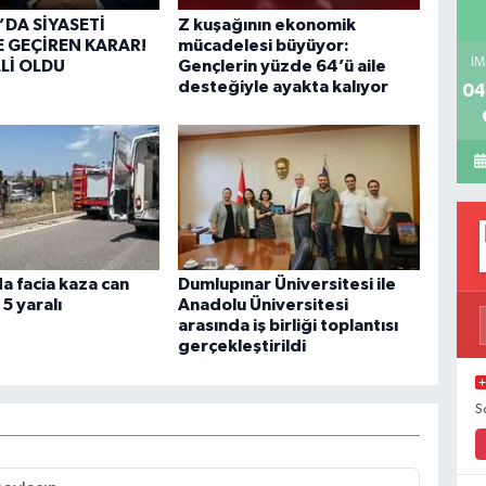
’DA SİYASETİ
Z kuşağının ekonomik
 GEÇİREN KARAR!
mücadelesi büyüyor:
İM
LLİ OLDU
Gençlerin yüzde 64’ü aile
desteğiyle ayakta kalıyor
04
a facia kaza can
Dumlupınar Üniversitesi ile
 5 yaralı
Anadolu Üniversitesi
arasında iş birliği toplantısı
gerçekleştirildi
S