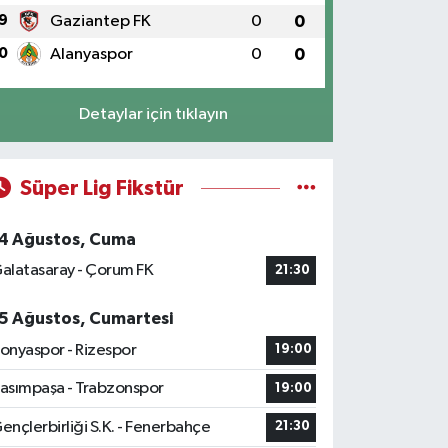
9
Gaziantep FK
0
0
0
Alanyaspor
0
0
Detaylar için tıklayın
Süper Lig Fikstür
4 Ağustos, Cuma
alatasaray - Çorum FK
21:30
5 Ağustos, Cumartesi
onyaspor - Rizespor
19:00
asımpaşa - Trabzonspor
19:00
ençlerbirliği S.K. - Fenerbahçe
21:30