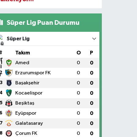
Süper Lig Puan Durumu
Süper Lig
#
Takım
O
P
1
Amed
0
0
2
Erzurumspor FK
0
0
3
Başakşehir
0
0
4
Kocaelispor
0
0
5
Beşiktaş
0
0
6
Eyüpspor
0
0
7
Galatasaray
0
0
8
Çorum FK
0
0