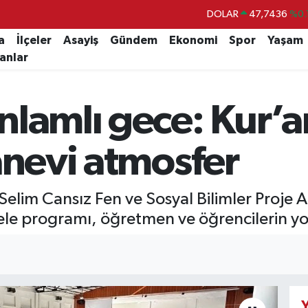
EURO
55,2510
%0.
STERLİN
64,4811
%0.
a
İlçeler
Asayiş
Gündem
Ekonomi
Spor
Yaşam
lanlar
GRAM ALTIN
6660.55
%0.
BİST100
13.779
%-
lamlı gece: Kur’a
BITCOIN
64.960,21
%0.
DOLAR
47,7436
%0.
anevi atmosfer
Selim Cansız Fen ve Sosyal Bilimler Proje 
 programı, öğretmen ve öğrencilerin yoğun
Y