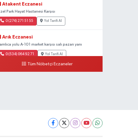
Atakent Eczanesi
zel Park Hayat Hastanesi Karşısı
0 (274) 271 51 55
Yol Tarifi Al
Arık Eczanesi
amlıca yolu A-101 market karşısı salı pazarı yanı
0 (534) 064 92 71
Yol Tarifi Al
Tüm Nöbetçi Eczaneler