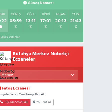
Güneş Namazı
SAK
GÜNEŞ
ÖĞLE
İKINDI
AKŞAM
YATSI
:22
05:59
13:11
17:01
20:13
21:43
Aylık Vakitler
Kütahya Merkez Nöbetçi
Eczaneler
Fatoş Eczanesi
osyete Pazarı Yanı Karayolları Altı
0 (274) 226 28 48
Yol Tarifi Al