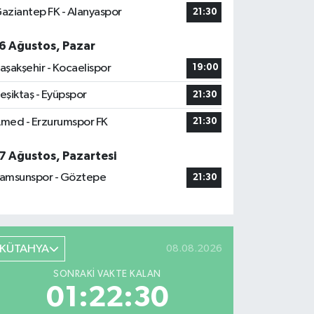
aziantep FK - Alanyaspor
21:30
6 Ağustos, Pazar
aşakşehir - Kocaelispor
19:00
eşiktaş - Eyüpspor
21:30
med - Erzurumspor FK
21:30
7 Ağustos, Pazartesi
amsunspor - Göztepe
21:30
KÜTAHYA
08.08.2026
SONRAKI VAKTE KALAN
01:22:29