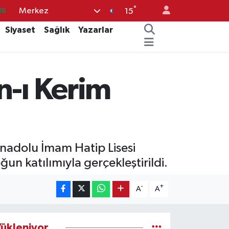
°
Merkez
32
15
38
Siyaset
Sağlık
Yazarlar
03
14
n-ı Kerim
87
18
Anadolu İmam Hatip Lisesi
 katılımıyla gerçekleştirildi.
-
+
A
A
ükleniyor...