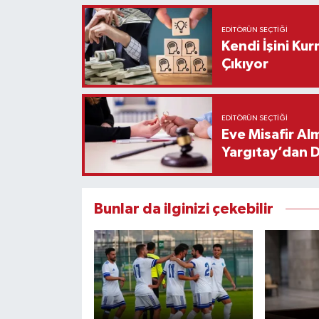
EDITÖRÜN SEÇTIĞI
Kendi İşini Ku
Çıkıyor
EDITÖRÜN SEÇTIĞI
Eve Misafir Al
Yargıtay’dan 
Bunlar da ilginizi çekebilir