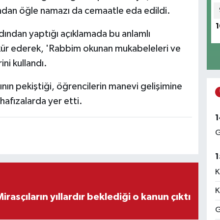
ından öğle namazı da cemaatle eda edildi.
1
dından yaptığı açıklamada bu anlamlı
kür ederek, 'Rabbim okunan mukabeleleri ve
ini kullandı.
ının pekiştiği, öğrencilerin manevi gelişimine
 hafızalarda yer etti.
1
G
1
K
K
ON DAKİKA! Mirasçıların yıllardır beklediği o kanun çıktı
G