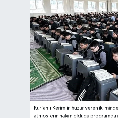
Haber
Haber İlanlar
Kültür-Sanat
Magazin
Resmi İlanlar
Sağlık
Seri İlan
Siyaset
Kur'an-ı Kerim'in huzur veren ikliminde
atmosferin hâkim olduğu programda m
Spor