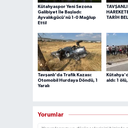
Kütahyaspor Yeni Sezona
TAVŞANLI
Galibiyet İle Başladı:
HAREKETE
Ayvalıkgücü'nü 1-0 Mağlup
TARİH BE
Etti!
Tavşanlı'da Trafik Kazası:
Kütahya'd
Otomobil Hurdaya Döndü, 1
aldı: 1 ölü,
Yaralı
Yorumlar