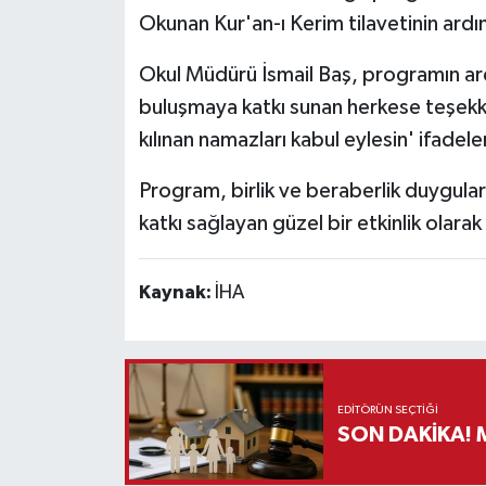
Okunan Kur'an-ı Kerim tilavetinin ard
Teknoloji
Okul Müdürü İsmail Baş, programın ar
buluşmaya katkı sunan herkese teşek
Vasıta
kılınan namazları kabul eylesin' ifadeler
Vefat Haberleri
Program, birlik ve beraberlik duygular
Yaşam
katkı sağlayan güzel bir etkinlik olarak
Kaynak:
İHA
EDITÖRÜN SEÇTIĞI
S