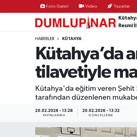
Foto Galeri
Video
Yazarlar
Kütahy
Asayiş
Kütahya Hava Durumu
Resmi İ
Diğer
Kütahya Trafik Yoğunluk Haritası
HABERLER
KÜTAHYA
Kütahya’da an
Dünya
Süper Lig Puan Durumu ve Fikstür
tilavetiyle m
Eğitim
Tüm Manşetler
Ekonomi
Son Dakika Haberleri
Kütahya'da eğitim veren Şehit 
tarafından düzenlenen mukabele
Eleman
Haber Arşivi
20.02.2026 - 13:28
20.02.2026 - 13:32
YAYINLANMA
GÜNCELLEME
Emlak
Gündem