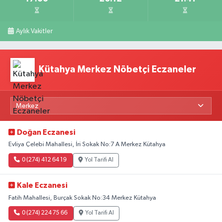
Aylık Vakitler
Kütahya Merkez Nöbetçi Eczaneler
Doğan Eczanesi
Evliya Çelebi Mahallesi, İri Sokak No:7 A Merkez Kütahya
0 (274) 412 64 19
Yol Tarifi Al
Kale Eczanesi
Fatih Mahallesi, Burçak Sokak No:34 Merkez Kütahya
0 (274) 224 75 66
Yol Tarifi Al