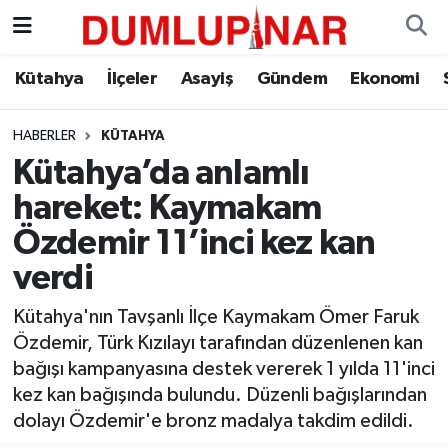
Asayiş
Kütahya Hava Durumu
Kütahya
İlçeler
Asayiş
Gündem
Ekonomi
Diğer
Kütahya Trafik Yoğunluk Haritası
HABERLER
KÜTAHYA
Kütahya’da anlamlı
Dünya
Süper Lig Puan Durumu ve Fikstür
hareket: Kaymakam
Eğitim
Tüm Manşetler
Özdemir 11’inci kez kan
verdi
Ekonomi
Son Dakika Haberleri
Kütahya'nın Tavşanlı İlçe Kaymakam Ömer Faruk
Eleman
Haber Arşivi
Özdemir, Türk Kızılayı tarafından düzenlenen kan
bağışı kampanyasına destek vererek 1 yılda 11'inci
Emlak
kez kan bağışında bulundu. Düzenli bağışlarından
dolayı Özdemir'e bronz madalya takdim edildi.
Gündem