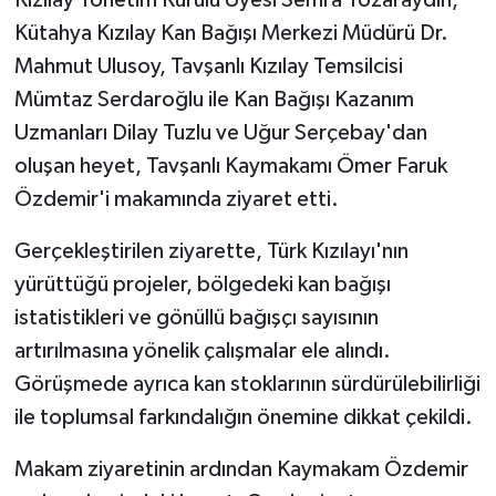
Kızılay Yönetim Kurulu Üyesi Semra Tozaraydın,
Kütahya Kızılay Kan Bağışı Merkezi Müdürü Dr.
Teknoloji
Mahmut Ulusoy, Tavşanlı Kızılay Temsilcisi
Mümtaz Serdaroğlu ile Kan Bağışı Kazanım
Vasıta
Uzmanları Dilay Tuzlu ve Uğur Serçebay'dan
Vefat Haberleri
oluşan heyet, Tavşanlı Kaymakamı Ömer Faruk
Özdemir'i makamında ziyaret etti.
Yaşam
Gerçekleştirilen ziyarette, Türk Kızılayı'nın
yürüttüğü projeler, bölgedeki kan bağışı
istatistikleri ve gönüllü bağışçı sayısının
artırılmasına yönelik çalışmalar ele alındı.
Görüşmede ayrıca kan stoklarının sürdürülebilirliği
ile toplumsal farkındalığın önemine dikkat çekildi.
Makam ziyaretinin ardından Kaymakam Özdemir