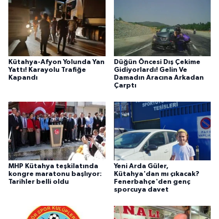
Kütahya-Afyon Yolunda Yan
Düğün Öncesi Dış Çekime
Yattı! Karayolu Trafiğe
Gidiyorlardı! Gelin Ve
Kapandı
Damadın Aracına Arkadan
Çarptı
MHP Kütahya teşkilatında
Yeni Arda Güler,
kongre maratonu başlıyor:
Kütahya'dan mı çıkacak?
Tarihler belli oldu
Fenerbahçe'den genç
sporcuya davet