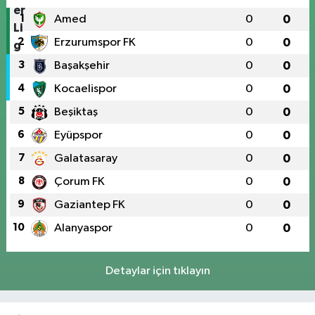
1
Amed
0
0
2
Erzurumspor FK
0
0
3
Başakşehir
0
0
4
Kocaelispor
0
0
5
Beşiktaş
0
0
6
Eyüpspor
0
0
7
Galatasaray
0
0
8
Çorum FK
0
0
9
Gaziantep FK
0
0
10
Alanyaspor
0
0
Detaylar için tıklayın