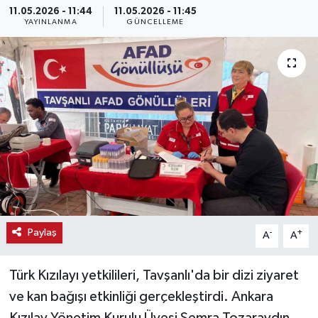
11.05.2026 - 11:44
11.05.2026 - 11:45
YAYINLANMA
GÜNCELLEME
Haber
Haber İlanlar
Kültür-Sanat
Magazin
Resmi İlanlar
Sağlık
Paylaş
-
+
A
A
Seri İlan
Türk Kızılayı yetkilileri, Tavşanlı'da bir dizi ziyaret
Siyaset
ve kan bağışı etkinliği gerçekleştirdi. Ankara
Spor