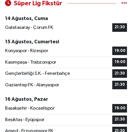
Süper Lig Fikstür
14 Ağustos, Cuma
Galatasaray - Çorum FK
21:30
15 Ağustos, Cumartesi
Konyaspor - Rizespor
19:00
Kasımpaşa - Trabzonspor
19:00
Gençlerbirliği S.K. - Fenerbahçe
21:30
Gaziantep FK - Alanyaspor
21:30
16 Ağustos, Pazar
Başakşehir - Kocaelispor
19:00
Beşiktaş - Eyüpspor
21:30
Amed - Erzurumspor FK
21:30