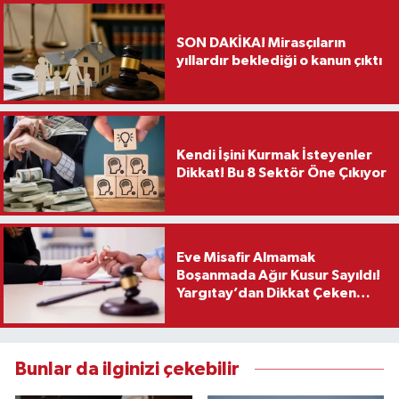
SON DAKİKA! Mirasçıların
yıllardır beklediği o kanun çıktı
Kendi İşini Kurmak İsteyenler
Dikkat! Bu 8 Sektör Öne Çıkıyor
Eve Misafir Almamak
Boşanmada Ağır Kusur Sayıldı!
Yargıtay’dan Dikkat Çeken
Karar
Bunlar da ilginizi çekebilir