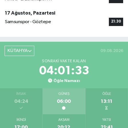
17 Ağustos, Pazartesi
Samsunspor - Göztepe
21:30
KÜTAHYA
09.08.2026
SONRAKI VAKTE KALAN
04:01:33
Öğle Namazı
İMSAK
GÜNEŞ
ÖĞLE
04:24
06:00
13:11
İKINDI
AKŞAM
YATSI
17:00
20:12
21:41