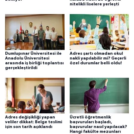
nitelikli liselere yerleşti
Dumlupınar Üniversitesi ile
Adres şartı olmadan okul
Anadolu Üniversitesi
nakli yapılabilir mi? Geçerli
arasında iş birliği toplantısı
özel durumlar belli oldu!
gerçekleştirildi
Adres değişikliği yapan
Ücretli öğretmenlik
veliler dikkat: Belge teslimi
başvuruları başladı,
için son tarih açıklandı
başvurular nasıl yapılacak?
Hangi fakülte mezunları