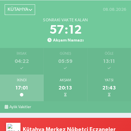
KÜTAHYA
08.08.2026
SONRAKI VAKTE KALAN
57:11
Akşam Namazı
İMSAK
GÜNEŞ
ÖĞLE
04:22
05:59
13:11
İKINDI
AKŞAM
YATSI
17:01
20:13
21:43
Aylık Vakitler
Kütahya Merkez Nöbetçi Eczaneler