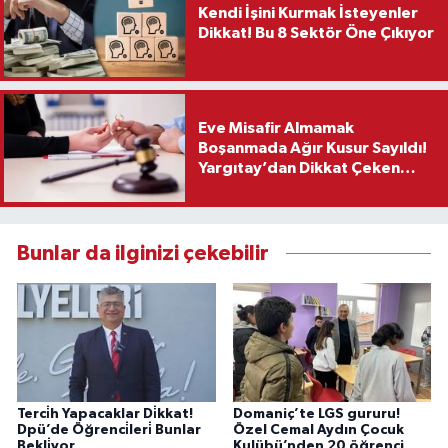
Kendi İşini Kurmak İsteyenler
Dikkat! Bu 8 Sektör Öne Çıkıyor
Eve Misafir Almamak
Boşanmada Ağır Kusur Sayıldı!
Yargıtay’dan Dikkat Çeken
Karar
Bunlar da ilginizi çekebilir
Terci̇h Yapacaklar Di̇kkat!
Domaniç’te LGS gururu!
Dpü’de Öğrenci̇leri̇ Bunlar
Özel Cemal Aydın Çocuk
Bekli̇yor
Kulübü’nden 20 öğrenci