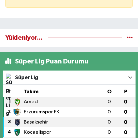
Yükleniyor...
Süper Lig Puan Durumu
Süper Lig
#
Takım
O
P
1
Amed
0
0
2
Erzurumspor FK
0
0
3
Başakşehir
0
0
4
Kocaelispor
0
0