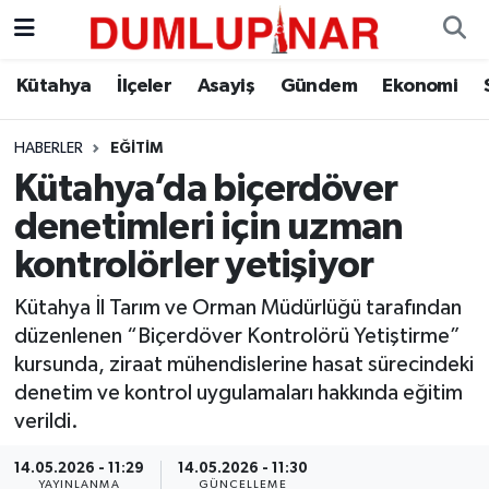
Asayiş
Kütahya Hava Durumu
Kütahya
İlçeler
Asayiş
Gündem
Ekonomi
Diğer
Kütahya Trafik Yoğunluk Haritası
HABERLER
EĞITIM
Kütahya’da biçerdöver
Dünya
Süper Lig Puan Durumu ve Fikstür
denetimleri için uzman
Eğitim
Tüm Manşetler
kontrolörler yetişiyor
Ekonomi
Son Dakika Haberleri
Kütahya İl Tarım ve Orman Müdürlüğü tarafından
düzenlenen “Biçerdöver Kontrolörü Yetiştirme”
Eleman
Haber Arşivi
kursunda, ziraat mühendislerine hasat sürecindeki
denetim ve kontrol uygulamaları hakkında eğitim
Emlak
verildi.
14.05.2026 - 11:29
14.05.2026 - 11:30
Gündem
YAYINLANMA
GÜNCELLEME