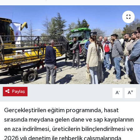
Haber
Haber İlanlar
Kültür-Sanat
Magazin
Resmi İlanlar
Sağlık
Paylaş
-
+
A
A
Seri İlan
Gerçekleştirilen eğitim programında, hasat
sırasında meydana gelen dane ve sap kayıplarının
Siyaset
en aza indirilmesi, üreticilerin bilinçlendirilmesi ve
2026 yılı denetim ile rehberlik çalışmalarında
Spor