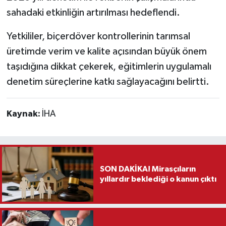
sahadaki etkinliğin artırılması hedeflendi.
Teknoloji
Yetkililer, biçerdöver kontrollerinin tarımsal
Vasıta
üretimde verim ve kalite açısından büyük önem
taşıdığına dikkat çekerek, eğitimlerin uygulamalı
Vefat Haberleri
denetim süreçlerine katkı sağlayacağını belirtti.
Yaşam
Kaynak:
İHA
SON DAKİKA! Mirasçıların
yıllardır beklediği o kanun çıktı