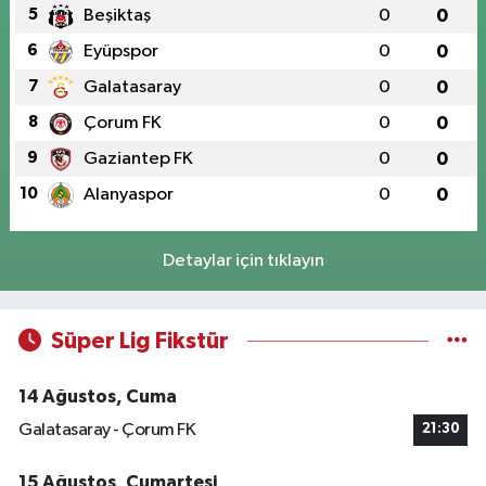
5
Beşiktaş
0
0
6
Eyüpspor
0
0
7
Galatasaray
0
0
8
Çorum FK
0
0
9
Gaziantep FK
0
0
10
Alanyaspor
0
0
Detaylar için tıklayın
Süper Lig Fikstür
14 Ağustos, Cuma
Galatasaray - Çorum FK
21:30
15 Ağustos, Cumartesi