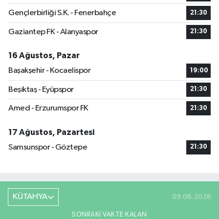
Gençlerbirliği S.K. - Fenerbahçe
21:30
Gaziantep FK - Alanyaspor
21:30
16 Ağustos, Pazar
Başakşehir - Kocaelispor
19:00
Beşiktaş - Eyüpspor
21:30
Amed - Erzurumspor FK
21:30
17 Ağustos, Pazartesi
Samsunspor - Göztepe
21:30
KÜTAHYA
09.08.2026
SONRAKI VAKTE KALAN