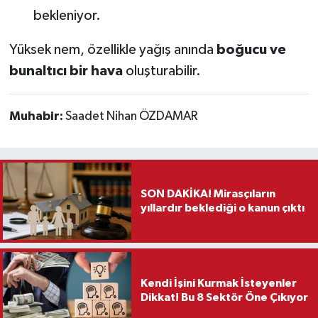
bekleniyor.
Yüksek nem, özellikle yağış anında
boğucu ve
bunaltıcı bir hava
oluşturabilir.
Muhabir:
Saadet Nihan ÖZDAMAR
SON DAKİKA! Mirasçıların
yıllardır beklediği o kanun çıktı
Kendi İşini Kurmak İsteyenler
Dikkat! Bu 8 Sektör Öne Çıkıyor