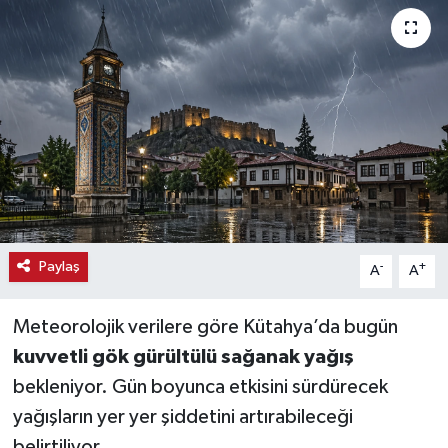
Haber
Haber İlanlar
Kültür-Sanat
Magazin
Resmi İlanlar
Paylaş
-
+
A
A
Sağlık
Meteorolojik verilere göre Kütahya’da bugün
Seri İlan
kuvvetli gök gürültülü sağanak yağış
bekleniyor. Gün boyunca etkisini sürdürecek
Siyaset
yağışların yer yer şiddetini artırabileceği
Spor
belirtiliyor.