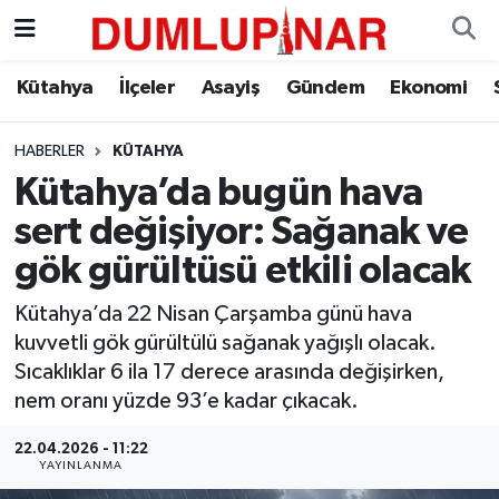
Asayiş
Kütahya Hava Durumu
Kütahya
İlçeler
Asayiş
Gündem
Ekonomi
Diğer
Kütahya Trafik Yoğunluk Haritası
HABERLER
KÜTAHYA
Kütahya’da bugün hava
Dünya
Süper Lig Puan Durumu ve Fikstür
sert değişiyor: Sağanak ve
Eğitim
Tüm Manşetler
gök gürültüsü etkili olacak
Ekonomi
Son Dakika Haberleri
Kütahya’da 22 Nisan Çarşamba günü hava
kuvvetli gök gürültülü sağanak yağışlı olacak.
Eleman
Haber Arşivi
Sıcaklıklar 6 ila 17 derece arasında değişirken,
nem oranı yüzde 93’e kadar çıkacak.
Emlak
22.04.2026 - 11:22
YAYINLANMA
Gündem