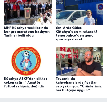
MHP Kütahya teşkilatında
Yeni Arda Güler,
kongre maratonu başlıyor:
Kütahya'dan mı çıkacak?
Tarihler belli oldu
Fenerbahçe'den genç
sporcuya davet
Kütahya ASKF'dan dikkat
Tavşanlı'da
çeken çağrı: ''Amatör
kahvehanelerde fiyatlar
futbol sahipsiz değildir''
cep yakmıyor: ''Ürünlerimiz
her bütçeye uygun''