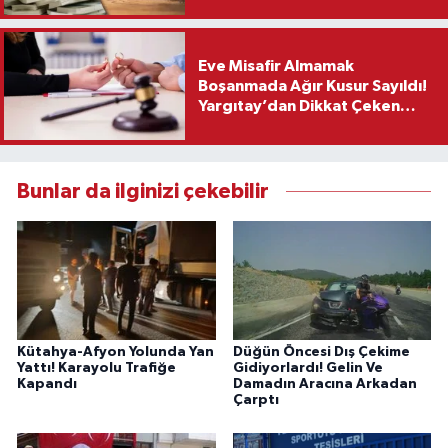
Eve Misafir Almamak
Boşanmada Ağır Kusur Sayıldı!
Yargıtay’dan Dikkat Çeken
Karar
Bunlar da ilginizi çekebilir
Kütahya-Afyon Yolunda Yan
Düğün Öncesi Dış Çekime
Yattı! Karayolu Trafiğe
Gidiyorlardı! Gelin Ve
Kapandı
Damadın Aracına Arkadan
Çarptı