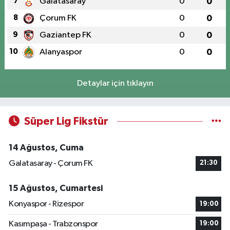
7
Galatasaray
0
0
8
Çorum FK
0
0
9
Gaziantep FK
0
0
10
Alanyaspor
0
0
Detaylar için tıklayın
Süper Lig Fikstür
14 Ağustos, Cuma
Galatasaray - Çorum FK
21:30
15 Ağustos, Cumartesi
Konyaspor - Rizespor
19:00
Kasımpaşa - Trabzonspor
19:00