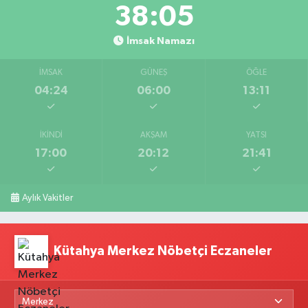
38:05
İmsak Namazı
İMSAK
GÜNEŞ
ÖĞLE
04:24
06:00
13:11
İKINDI
AKŞAM
YATSI
17:00
20:12
21:41
Aylık Vakitler
Kütahya Merkez Nöbetçi Eczaneler