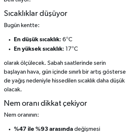
Sıcaklıklar düşüyor
Teknoloji
Bugün kentte:
Vasıta
En düşük sıcaklık:
6°C
Vefat Haberleri
En yüksek sıcaklık:
17°C
Yaşam
olarak ölçülecek. Sabah saatlerinde serin
başlayan hava, gün içinde sınırlı bir artış gösterse
de yağış nedeniyle hissedilen sıcaklık daha düşük
olacak.
Nem oranı dikkat çekiyor
Nem oranının:
%47 ile %93 arasında
değişmesi