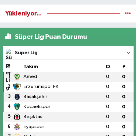
Yükleniyor...
Süper Lig Puan Durumu
Süper Lig
#
Takım
O
P
1
Amed
0
0
2
Erzurumspor FK
0
0
3
Başakşehir
0
0
4
Kocaelispor
0
0
5
Beşiktaş
0
0
6
Eyüpspor
0
0