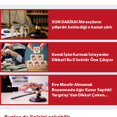
SON DAKİKA! Mirasçıların
yıllardır beklediği o kanun çıktı
Kendi İşini Kurmak İsteyenler
Dikkat! Bu 8 Sektör Öne Çıkıyor
Eve Misafir Almamak
Boşanmada Ağır Kusur Sayıldı!
Yargıtay’dan Dikkat Çeken
Karar