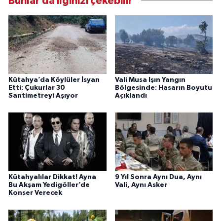
Bunlar da ilginizi çekebilir
Kütahya’da Köylüler İsyan
Vali Musa Işın Yangın
Etti: Çukurlar 30
Bölgesinde: Hasarın Boyutu
Santimetreyi Aşıyor
Açıklandı
Kütahyalılar Dikkat! Ayna
9 Yıl Sonra Aynı Dua, Aynı
Bu Akşam Yedigöller’de
Vali, Aynı Asker
Konser Verecek