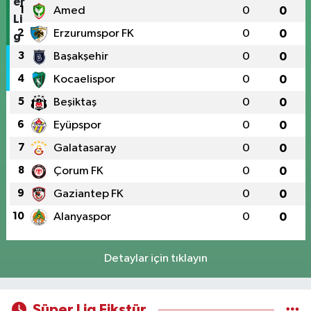
1
Amed
0
0
2
Erzurumspor FK
0
0
3
Başakşehir
0
0
4
Kocaelispor
0
0
5
Beşiktaş
0
0
6
Eyüpspor
0
0
7
Galatasaray
0
0
8
Çorum FK
0
0
9
Gaziantep FK
0
0
10
Alanyaspor
0
0
Detaylar için tıklayın
Süper Lig Fikstür