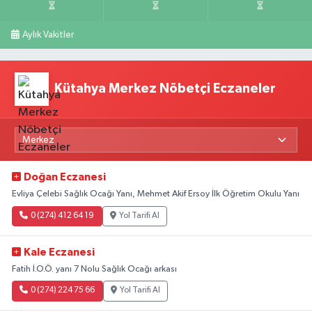
Aylık Vakitler
Kütahya Merkez Nöbetçi Eczaneler
Doğan Eczanesi
Evliya Çelebi Sağlık Ocağı Yanı, Mehmet Akif Ersoy İlk Öğretim Okulu Yanı
0 (274) 412 64 19
Yol Tarifi Al
Kale Eczanesi
Fatih İ.O.Ö. yanı 7 Nolu Sağlık Ocağı arkası
0 (274) 224 75 66
Yol Tarifi Al