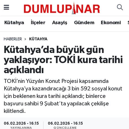
Asayiş
Kütahya Hava Durumu
Kütahya
İlçeler
Asayiş
Gündem
Ekonomi
Diğer
Kütahya Trafik Yoğunluk Haritası
HABERLER
KÜTAHYA
Kütahya’da büyük gün
Dünya
Süper Lig Puan Durumu ve Fikstür
yaklaşıyor: TOKİ kura tarihi
Eğitim
Tüm Manşetler
açıklandı
Ekonomi
Son Dakika Haberleri
TOKİ’nin Yüzyılın Konut Projesi kapsamında
Kütahya’ya kazandıracağı 3 bin 592 sosyal konut
Eleman
Haber Arşivi
için beklenen kura tarihi açıklandı; binlerce
başvuru sahibi 9 Şubat’ta yapılacak çekilişe
Emlak
kilitlendi.
06.02.2026 - 16:15
06.02.2026 - 16:15
Gündem
YAYINLANMA
GÜNCELLEME