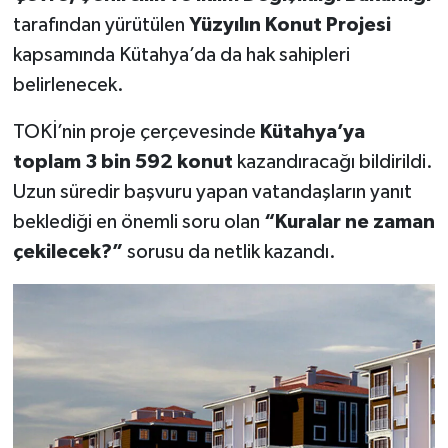
tarafından yürütülen
Yüzyılın Konut Projesi
Teknoloji
kapsamında Kütahya’da da hak sahipleri
belirlenecek.
Vasıta
TOKİ’nin proje çerçevesinde
Kütahya’ya
Vefat Haberleri
toplam 3 bin 592 konut
kazandıracağı bildirildi.
Uzun süredir başvuru yapan vatandaşların yanıt
Yaşam
beklediği en önemli soru olan
“Kuralar ne zaman
çekilecek?”
sorusu da netlik kazandı.