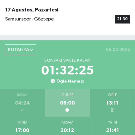
17 Ağustos, Pazartesi
Samsunspor - Göztepe
21:30
KÜTAHYA
09.08.2026
SONRAKI VAKTE KALAN
01:32:24
Öğle Namazı
İMSAK
GÜNEŞ
ÖĞLE
04:24
06:00
13:11
İKINDI
AKŞAM
YATSI
17:00
20:12
21:41