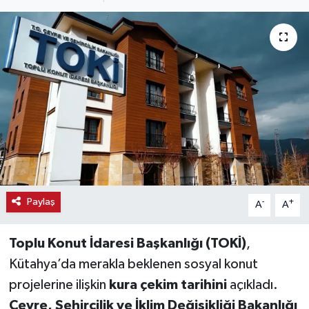
Haber
Haber İlanlar
Kültür-Sanat
Magazin
Resmi İlanlar
Sağlık
Paylaş
-
+
A
A
Seri İlan
Toplu Konut İdaresi Başkanlığı (TOKİ)
,
Kütahya’da merakla beklenen sosyal konut
Siyaset
projelerine ilişkin
kura çekim tarihini
açıkladı.
Çevre, Şehircilik ve İklim Değişikliği Bakanlığı
Spor