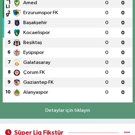
1
Amed
0
0
2
Erzurumspor FK
0
0
3
Başakşehir
0
0
4
Kocaelispor
0
0
5
Beşiktaş
0
0
6
Eyüpspor
0
0
7
Galatasaray
0
0
8
Çorum FK
0
0
9
Gaziantep FK
0
0
10
Alanyaspor
0
0
Detaylar için tıklayın
Süper Lig Fikstür