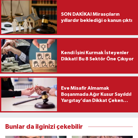
SON DAKİKA! Mirasçıların
yıllardır beklediği o kanun çıktı
Kendi İşini Kurmak İsteyenler
Dikkat! Bu 8 Sektör Öne Çıkıyor
Eve Misafir Almamak
Boşanmada Ağır Kusur Sayıldı!
Yargıtay’dan Dikkat Çeken
Karar
Bunlar da ilginizi çekebilir