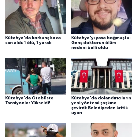
Kütahya'da korkunç kaza
Kütahya'yı yasa boğmuştu:
can aldı: 1 ölü, 1 yaralı
Genç doktorun ölüm
nedeni belli oldu
Kütahya'da Otobüste
Kütahya'da dolandırıcıların
Tansiyonlar Yükseldi!
yeni yöntemi şaşkına
çevirdi: Belediyeden kritik
uyarı