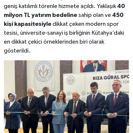
geniş katılımlı törenle hizmete açıldı. Yaklaşık
40
Teknoloji
milyon TL yatırım bedeline
sahip olan ve
450
kişi kapasitesiyle
dikkat çeken modern spor
Vasıta
tesisi, üniversite-sanayi iş birliğinin Kütahya’daki
en dikkat çekici örneklerinden biri olarak
Vefat Haberleri
gösterildi.
Yaşam