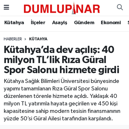
Asayiş
Kütahya Hava Durumu
Kütahya
İlçeler
Asayiş
Gündem
Ekonomi
Diğer
Kütahya Trafik Yoğunluk Haritası
HABERLER
KÜTAHYA
Kütahya’da dev açılış: 40
Dünya
Süper Lig Puan Durumu ve Fikstür
milyon TL’lik Rıza Güral
Eğitim
Tüm Manşetler
Spor Salonu hizmete girdi
Ekonomi
Son Dakika Haberleri
Kütahya Sağlık Bilimleri Üniversitesi bünyesinde
yapımı tamamlanan Rıza Güral Spor Salonu
Eleman
Haber Arşivi
düzenlenen törenle hizmete açıldı. Yaklaşık 40
milyon TL yatırımla hayata geçirilen ve 450 kişi
Emlak
kapasitesine sahip modern tesisin finansmanının
yüzde 50’si Güral Ailesi tarafından karşılandı.
Gündem