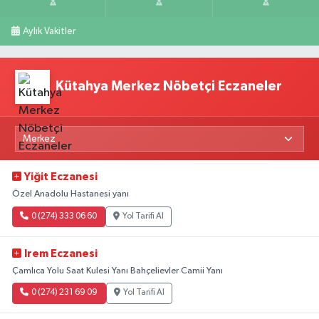
Aylık Vakitler
Kütahya Merkez Nöbetçi Eczaneler
Yiğit Eczanesi
Özel Anadolu Hastanesi yanı
0 (274) 333 06 60
Yol Tarifi Al
Irem Eczanesi
Çamlıca Yolu Saat Kulesi Yanı Bahçelievler Camii Yanı
0 (274) 231 69 09
Yol Tarifi Al