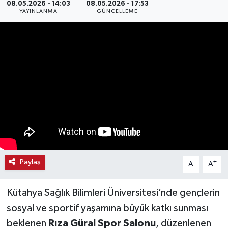
08.05.2026 - 14:03
08.05.2026 - 17:53
YAYINLANMA
GÜNCELLEME
Haber
Haber İlanlar
Kültür-Sanat
Magazin
Resmi İlanlar
Sağlık
Paylaş
-
+
A
A
Seri İlan
Kütahya Sağlık Bilimleri Üniversitesi’nde gençlerin
Siyaset
sosyal ve sportif yaşamına büyük katkı sunması
beklenen
Rıza Güral Spor Salonu
, düzenlenen
Spor