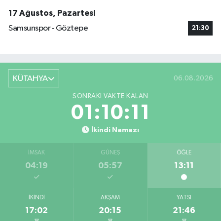
17 Ağustos, Pazartesi
Samsunspor - Göztepe
21:30
KÜTAHYA
06.08.2026
SONRAKI VAKTE KALAN
01:10:09
İkindi Namazı
İMSAK
GÜNEŞ
ÖĞLE
04:19
05:57
13:11
İKINDI
AKŞAM
YATSI
17:02
20:15
21:46