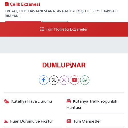
Çelik Eczanesi
EVLİYA ÇELEBİ HASTANESİ ANA BİNA ACİL YOKUŞU DÖRTYOL KAVŞAĞI
BİM YANI
0 (274) 231 81 64
Yol Tarifi Al
Tüm Nöbetçi Eczaneler
Kütahya Hava Durumu
Kütahya Trafik Yoğunluk
Haritası
Puan Durumu ve Fikstür
Tüm Manşetler