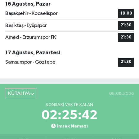
16 Ağustos, Pazar
Başakşehir - Kocaelispor
19:00
Beşiktaş - Eyüpspor
21:30
Amed - Erzurumspor FK
21:30
17 Ağustos, Pazartesi
Samsunspor - Göztepe
21:30
KÜTAHYA
08.08.2026
SONRAKI VAKTE KALAN
02:25:42
İmsak Namazı