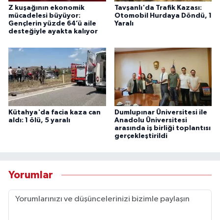
Z kuşağının ekonomik
Tavşanlı'da Trafik Kazası:
mücadelesi büyüyor:
Otomobil Hurdaya Döndü, 1
Gençlerin yüzde 64’ü aile
Yaralı
desteğiyle ayakta kalıyor
Kütahya'da facia kaza can
Dumlupınar Üniversitesi ile
aldı: 1 ölü, 5 yaralı
Anadolu Üniversitesi
arasında iş birliği toplantısı
gerçekleştirildi
Yorumlar