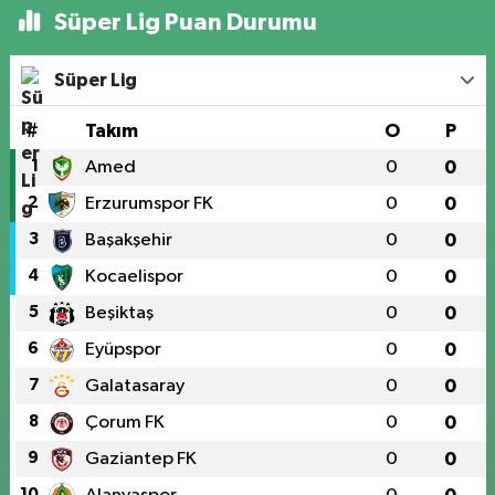
Süper Lig Puan Durumu
Süper Lig
#
Takım
O
P
1
Amed
0
0
2
Erzurumspor FK
0
0
3
Başakşehir
0
0
4
Kocaelispor
0
0
5
Beşiktaş
0
0
6
Eyüpspor
0
0
7
Galatasaray
0
0
8
Çorum FK
0
0
9
Gaziantep FK
0
0
10