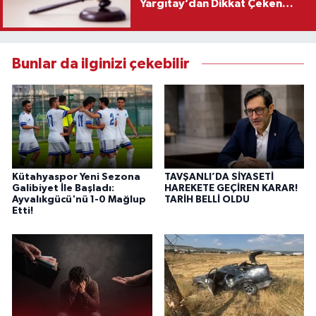
Yargıtay’dan Dikkat Çeken
Karar
Bunlar da ilginizi çekebilir
Kütahyaspor Yeni Sezona
TAVŞANLI’DA SİYASETİ
Galibiyet İle Başladı:
HAREKETE GEÇİREN KARAR!
Ayvalıkgücü'nü 1-0 Mağlup
TARİH BELLİ OLDU
Etti!