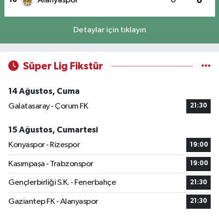
Alanyaspor
0
0
Detaylar için tıklayın
Süper Lig Fikstür
14 Ağustos, Cuma
Galatasaray - Çorum FK
21:30
15 Ağustos, Cumartesi
Konyaspor - Rizespor
19:00
Kasımpaşa - Trabzonspor
19:00
Gençlerbirliği S.K. - Fenerbahçe
21:30
Gaziantep FK - Alanyaspor
21:30