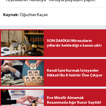
Kaynak:
Oğuzhan Kaçan
SON DAKİKA! Mirasçıların
yıllardır beklediği o kanun çıktı
Kendi İşini Kurmak İsteyenler
Dikkat! Bu 8 Sektör Öne Çıkıyor
Eve Misafir Almamak
Boşanmada Ağır Kusur Sayıldı!