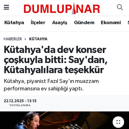
Asayiş
Kütahya Hava Durumu
Kütahya
İlçeler
Asayiş
Gündem
Ekonomi
Diğer
Kütahya Trafik Yoğunluk Haritası
HABERLER
KÜTAHYA
Kütahya'da dev konser
Dünya
Süper Lig Puan Durumu ve Fikstür
çoşkuyla bitti: Say'dan,
Eğitim
Tüm Manşetler
Kütahyalılara teşekkür
Ekonomi
Son Dakika Haberleri
Kütahya, piyanist Fazıl Say'ın muazzam
performansına ev sahipliği yaptı.
Eleman
Haber Arşivi
22.12.2025 - 13:15
YAYINLANMA
Emlak
Gündem