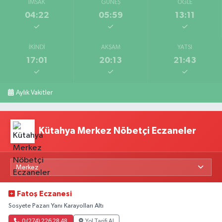
İMSAK
GÜNEŞ
ÖĞLE
04:22
05:59
13:11
İKINDI
AKŞAM
YATSI
17:01
20:13
21:43
Aylık Vakitler
Kütahya Merkez Nöbetçi Eczaneler
Fatoş Eczanesi
Sosyete Pazarı Yanı Karayolları Altı
0 (274) 226 28 48
Yol Tarifi Al