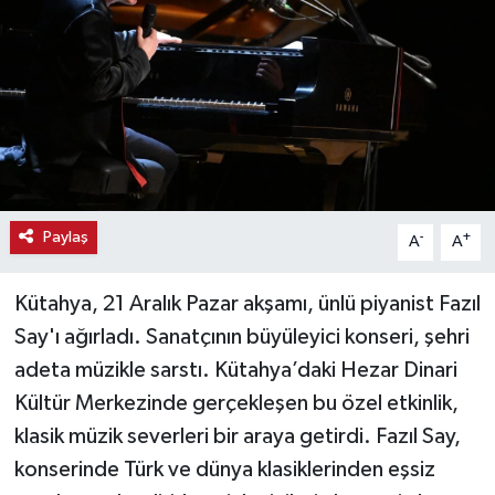
Haber
Haber İlanlar
Kültür-Sanat
Magazin
Paylaş
-
+
A
A
Resmi İlanlar
Kütahya, 21 Aralık Pazar akşamı, ünlü piyanist Fazıl
Sağlık
Say'ı ağırladı. Sanatçının büyüleyici konseri, şehri
adeta müzikle sarstı. Kütahya’daki Hezar Dinari
Seri İlan
Kültür Merkezinde gerçekleşen bu özel etkinlik,
Siyaset
klasik müzik severleri bir araya getirdi. Fazıl Say,
konserinde Türk ve dünya klasiklerinden eşsiz
Spor