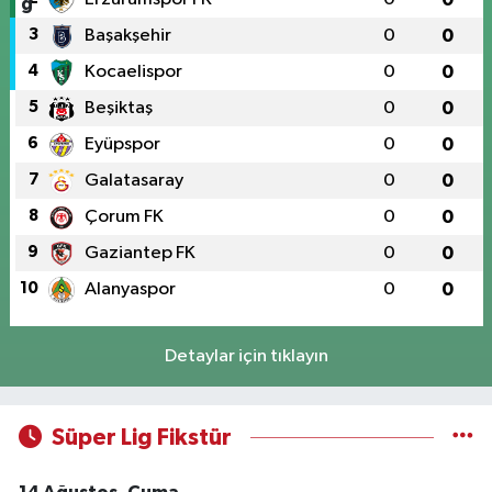
3
Başakşehir
0
0
4
Kocaelispor
0
0
5
Beşiktaş
0
0
6
Eyüpspor
0
0
7
Galatasaray
0
0
8
Çorum FK
0
0
9
Gaziantep FK
0
0
10
Alanyaspor
0
0
Detaylar için tıklayın
Süper Lig Fikstür