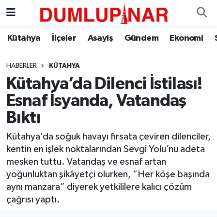
Asayiş
Kütahya Hava Durumu
Kütahya
İlçeler
Asayiş
Gündem
Ekonomi
Diğer
Kütahya Trafik Yoğunluk Haritası
HABERLER
KÜTAHYA
Kütahya’da Dilenci İstilası!
Dünya
Süper Lig Puan Durumu ve Fikstür
Esnaf İsyanda, Vatandaş
Eğitim
Tüm Manşetler
Bıktı
Ekonomi
Son Dakika Haberleri
Kütahya’da soğuk havayı fırsata çeviren dilenciler,
kentin en işlek noktalarından Sevgi Yolu’nu adeta
Eleman
Haber Arşivi
mesken tuttu. Vatandaş ve esnaf artan
yoğunluktan şikâyetçi olurken, “Her köşe başında
Emlak
aynı manzara” diyerek yetkililere kalıcı çözüm
çağrısı yaptı.
Gündem