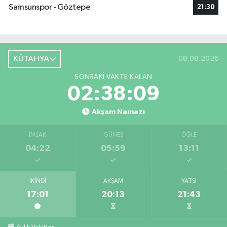
Samsunspor - Göztepe
21:30
KÜTAHYA
08.08.2026
SONRAKI VAKTE KALAN
02:38:08
Akşam Namazı
İMSAK
GÜNEŞ
ÖĞLE
04:22
05:59
13:11
İKINDI
AKŞAM
YATSI
17:01
20:13
21:43