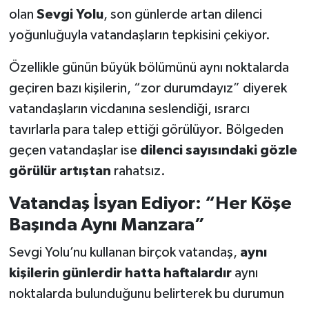
olan
Sevgi Yolu
, son günlerde artan dilenci
Teknoloji
yoğunluğuyla vatandaşların tepkisini çekiyor.
Özellikle günün büyük bölümünü aynı noktalarda
Vasıta
geçiren bazı kişilerin, “zor durumdayız” diyerek
Vefat Haberleri
vatandaşların vicdanına seslendiği, ısrarcı
tavırlarla para talep ettiği görülüyor. Bölgeden
Yaşam
geçen vatandaşlar ise
dilenci sayısındaki gözle
görülür artıştan
rahatsız.
Vatandaş İsyan Ediyor: “Her Köşe
Başında Aynı Manzara”
Sevgi Yolu’nu kullanan birçok vatandaş,
aynı
kişilerin günlerdir hatta haftalardır
aynı
noktalarda bulunduğunu belirterek bu durumun