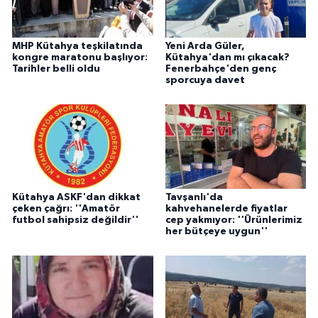
MHP Kütahya teşkilatında
Yeni Arda Güler,
kongre maratonu başlıyor:
Kütahya'dan mı çıkacak?
Tarihler belli oldu
Fenerbahçe'den genç
sporcuya davet
Kütahya ASKF'dan dikkat
Tavşanlı'da
çeken çağrı: ''Amatör
kahvehanelerde fiyatlar
futbol sahipsiz değildir''
cep yakmıyor: ''Ürünlerimiz
her bütçeye uygun''