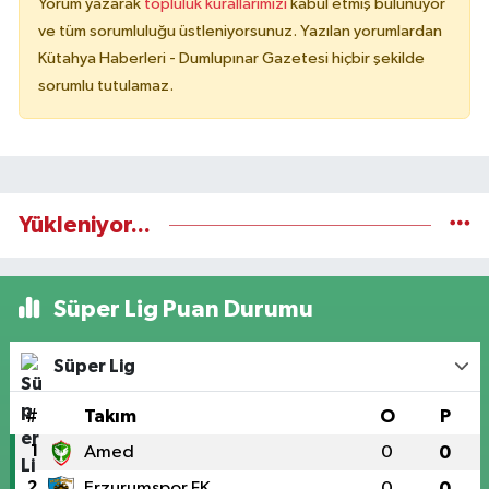
Yorum yazarak
topluluk kurallarımızı
kabul etmiş bulunuyor
ve tüm sorumluluğu üstleniyorsunuz. Yazılan yorumlardan
Kütahya Haberleri - Dumlupınar Gazetesi hiçbir şekilde
sorumlu tutulamaz.
Yükleniyor...
Süper Lig Puan Durumu
Süper Lig
#
Takım
O
P
1
Amed
0
0
2
Erzurumspor FK
0
0