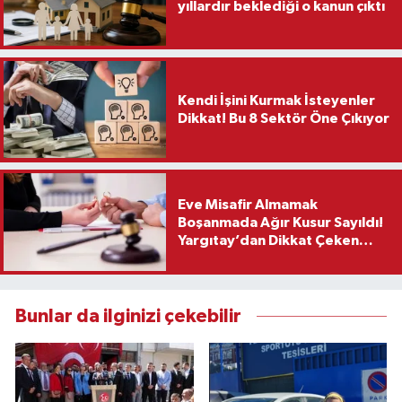
yıllardır beklediği o kanun çıktı
Kendi İşini Kurmak İsteyenler
Dikkat! Bu 8 Sektör Öne Çıkıyor
Eve Misafir Almamak
Boşanmada Ağır Kusur Sayıldı!
Yargıtay’dan Dikkat Çeken
Karar
Bunlar da ilginizi çekebilir