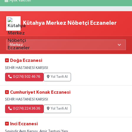
Aylık Vakitler
Kütahya Merkez Nöbetçi Eczaneler
Doğa Eczanesi
ŞEHİR HASTANESİ KARŞISI
0 (274) 502 46 76
Yol Tarifi Al
Cumhuriyet Konak Eczanesi
ŞEHİR HASTANESİ KARŞISI
0 (274) 224 36 36
Yol Tarifi Al
Inci Eczanesi
Sevindir Avm Karşısı. Amir Tantuni Yanı.