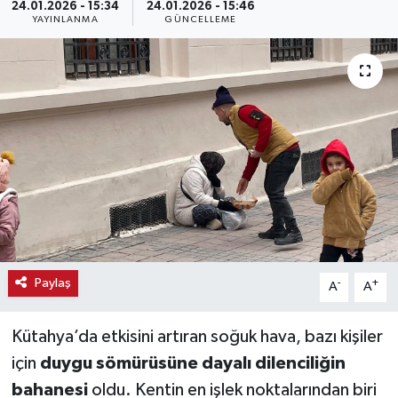
24.01.2026 - 15:34
24.01.2026 - 15:46
YAYINLANMA
GÜNCELLEME
Haber
Haber İlanlar
Kültür-Sanat
Magazin
Resmi İlanlar
Sağlık
Paylaş
-
+
A
A
Seri İlan
Kütahya’da etkisini artıran soğuk hava, bazı kişiler
Siyaset
için
duygu sömürüsüne dayalı dilenciliğin
bahanesi
oldu. Kentin en işlek noktalarından biri
Spor