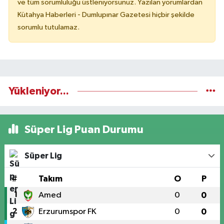
ve tüm sorumluluğu üstleniyorsunuz. Yazılan yorumlardan
Kütahya Haberleri - Dumlupınar Gazetesi hiçbir şekilde
sorumlu tutulamaz.
Yükleniyor...
Süper Lig Puan Durumu
Süper Lig
#
Takım
O
P
1
Amed
0
0
2
Erzurumspor FK
0
0