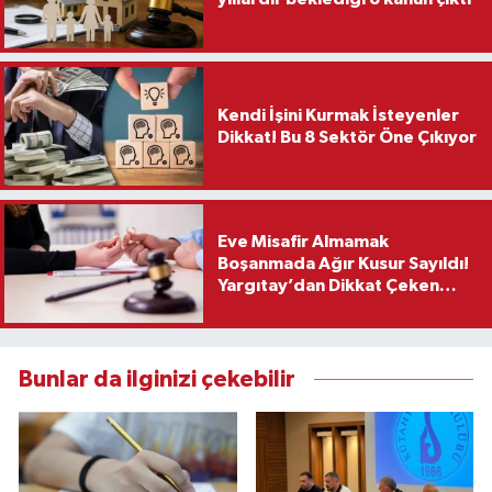
Kendi İşini Kurmak İsteyenler
Dikkat! Bu 8 Sektör Öne Çıkıyor
Eve Misafir Almamak
Boşanmada Ağır Kusur Sayıldı!
Yargıtay’dan Dikkat Çeken
Karar
Bunlar da ilginizi çekebilir