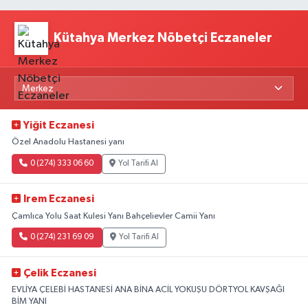
Kütahya Merkez Nöbetçi Eczaneler
Yiğit Eczanesi
Özel Anadolu Hastanesi yanı
0 (274) 333 06 60
Yol Tarifi Al
Irem Eczanesi
Çamlıca Yolu Saat Kulesi Yanı Bahçelievler Camii Yanı
0 (274) 231 69 09
Yol Tarifi Al
Çelik Eczanesi
EVLİYA ÇELEBİ HASTANESİ ANA BİNA ACİL YOKUŞU DÖRTYOL KAVŞAĞI
BİM YANI