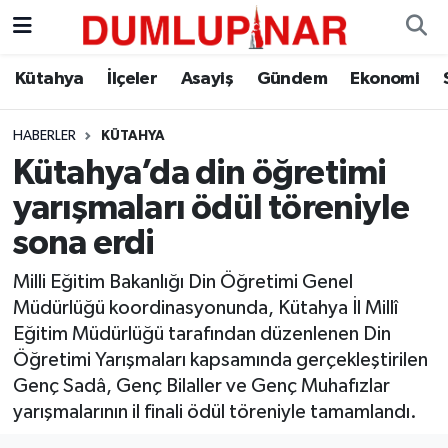
Asayiş
Kütahya Hava Durumu
Kütahya
İlçeler
Asayiş
Gündem
Ekonomi
Diğer
Kütahya Trafik Yoğunluk Haritası
HABERLER
KÜTAHYA
Kütahya’da din öğretimi
Dünya
Süper Lig Puan Durumu ve Fikstür
yarışmaları ödül töreniyle
Eğitim
Tüm Manşetler
sona erdi
Ekonomi
Son Dakika Haberleri
Milli Eğitim Bakanlığı Din Öğretimi Genel
Müdürlüğü koordinasyonunda, Kütahya İl Millî
Eleman
Haber Arşivi
Eğitim Müdürlüğü tarafından düzenlenen Din
Öğretimi Yarışmaları kapsamında gerçekleştirilen
Emlak
Genç Sadâ, Genç Bilaller ve Genç Muhafızlar
yarışmalarının il finali ödül töreniyle tamamlandı.
Gündem