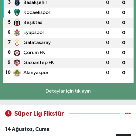
3
Başakşehir
0
0
4
Kocaelispor
0
0
5
Beşiktaş
0
0
6
Eyüpspor
0
0
7
Galatasaray
0
0
8
Çorum FK
0
0
9
Gaziantep FK
0
0
10
Alanyaspor
0
0
Detaylar için tıklayın
Süper Lig Fikstür
14 Ağustos, Cuma