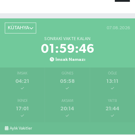
KÜTAHYA
07.08.2026
SONRAKI VAKTE KALAN
01:59:46
İmsak Namazı
İMSAK
GÜNEŞ
ÖĞLE
04:21
05:58
13:11
İKINDI
AKŞAM
YATSI
17:01
20:14
21:44
Aylık Vakitler