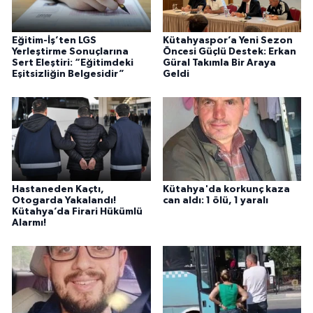
Eğitim-İş’ten LGS
Kütahyaspor’a Yeni Sezon
Yerleştirme Sonuçlarına
Öncesi Güçlü Destek: Erkan
Sert Eleştiri: “Eğitimdeki
Güral Takımla Bir Araya
Eşitsizliğin Belgesidir”
Geldi
Hastaneden Kaçtı,
Kütahya'da korkunç kaza
Otogarda Yakalandı!
can aldı: 1 ölü, 1 yaralı
Kütahya’da Firari Hükümlü
Alarmı!