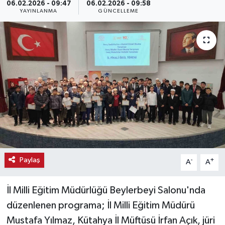
06.02.2026 - 09:47
06.02.2026 - 09:58
YAYINLANMA
GÜNCELLEME
Haber
Haber İlanlar
Kültür-Sanat
Magazin
Resmi İlanlar
Sağlık
Paylaş
-
+
A
A
Seri İlan
İl Milli Eğitim Müdürlüğü Beylerbeyi Salonu'nda
Siyaset
düzenlenen programa; İl Milli Eğitim Müdürü
Mustafa Yılmaz, Kütahya İl Müftüsü İrfan Açık, jüri
Spor