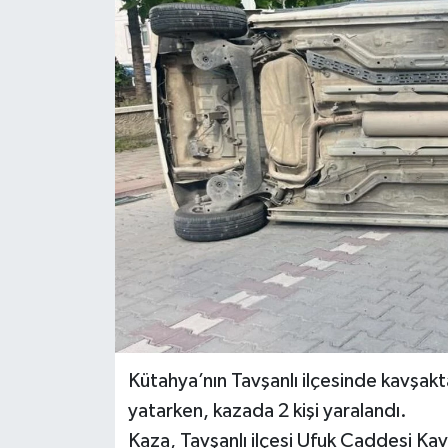
Haber
Haber İlanlar
Kültür-Sanat
Magazin
Resmi İlanlar
Sağlık
Seri İlan
Kütahya’nın Tavşanlı ilçesinde kavşakt
Siyaset
yatarken, kazada 2 kişi yaralandı.
Kaza, Tavşanlı ilçesi Ufuk Caddesi Kav
Spor