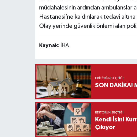
müdahalesinin ardından ambulanslarla
Hastanesi’ne kaldırılarak tedavi altına 
Olay yerinde güvenlik önlemi alan polis
Kaynak:
İHA
EDITÖRÜN SEÇTIĞI
S
EDITÖRÜN SEÇTIĞI
Kendi İşini Ku
Çıkıyor