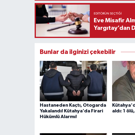
EDITÖRÜN SEÇTIĞI
Eve Misafir Al
Yargıtay’dan 
Bunlar da ilginizi çekebilir
Hastaneden Kaçtı, Otogarda
Kütahya'd
Yakalandı! Kütahya’da Firari
aldı: 1 ölü,
Hükümlü Alarmı!