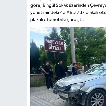
göre, Bingül Sokak üzerinden Çevreyo
Teknoloji
yönetimindeki 43 ABD 737 plakalı oto
plakalı otomobille çarpıştı.
Vasıta
Vefat Haberleri
Yaşam