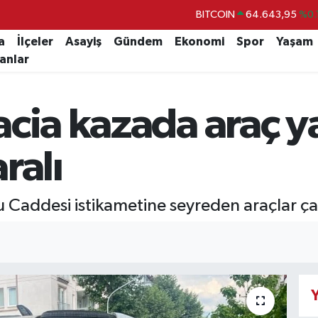
DOLAR
47,6704
EURO
55,0406
%-0.
a
İlçeler
Asayiş
Gündem
Ekonomi
Spor
Yaşam
lanlar
STERLİN
64,2143
GRAM ALTIN
6500.87
%0.
cia kazada araç ya
BİST100
13.799
%
BITCOIN
64.643,95
%0.
ralı
addesi istikametine seyreden araçlar çarp
Y