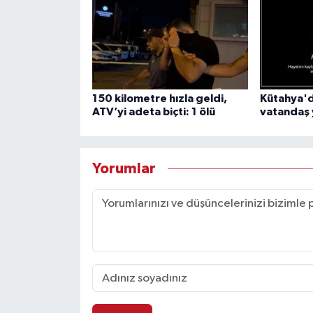
150 kilometre hızla geldi,
Kütahya'd
ATV’yi adeta biçti: 1 ölü
vatandaş y
Yorumlar