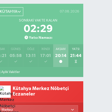
KÜTAHYA
07.08.2026
SONRAKI VAKTE KALAN
02:27
Yatsı Namazı
SAK
GÜNEŞ
ÖĞLE
İKINDI
AKŞAM
YATSI
:21
05:58
13:11
17:01
20:14
21:44
Aylık Vakitler
Kütahya Merkez Nöbetçi
Eczaneler