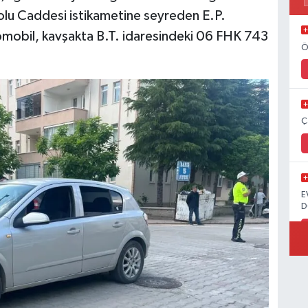
lu Caddesi istikametine seyreden E.P.
mobil, kavşakta B.T. idaresindeki 06 FHK 743
Ö
Ç
E
D