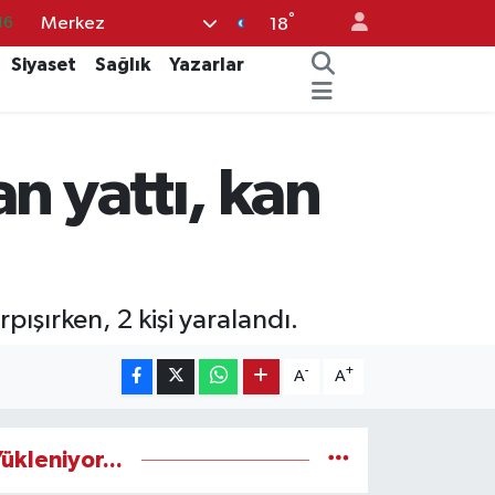
°
Merkez
%0
18
08
Siyaset
Sağlık
Yazarlar
%0
12
n yattı, kan
70
16
ışırken, 2 kişi yaralandı.
-
+
A
A
ükleniyor...