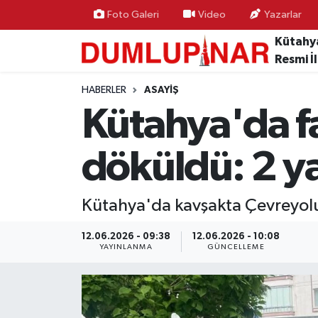
Foto Galeri
Video
Yazarlar
Kütahy
Asayiş
Kütahya Hava Durumu
Resmi İ
Diğer
Kütahya Trafik Yoğunluk Haritası
HABERLER
ASAYIŞ
Kütahya'da fa
Dünya
Süper Lig Puan Durumu ve Fikstür
döküldü: 2 ya
Eğitim
Tüm Manşetler
Ekonomi
Son Dakika Haberleri
Kütahya'da kavşakta Çevreyolu C
Eleman
Haber Arşivi
12.06.2026 - 09:38
12.06.2026 - 10:08
YAYINLANMA
GÜNCELLEME
Emlak
Gündem