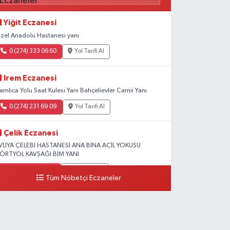
Yiğit Eczanesi
zel Anadolu Hastanesi yanı
0 (274) 333 06 60
Yol Tarifi Al
Irem Eczanesi
amlıca Yolu Saat Kulesi Yanı Bahçelievler Camii Yanı
0 (274) 231 69 09
Yol Tarifi Al
Çelik Eczanesi
VLİYA ÇELEBİ HASTANESİ ANA BİNA ACİL YOKUŞU
ÖRTYOL KAVŞAĞI BİM YANI
0 (274) 231 81 64
Yol Tarifi Al
Tüm Nöbetçi Eczaneler