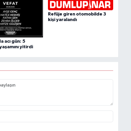
Refüje giren otomobilde 3
kişi yaralandı
a acı gün: 5
aşamını yitirdi