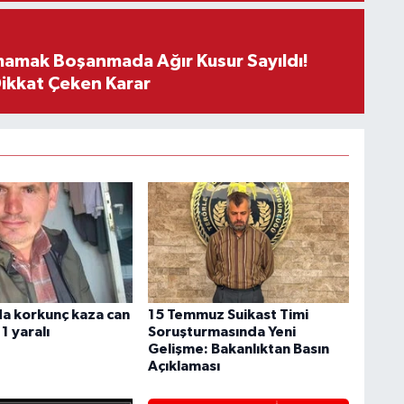
mamak Boşanmada Ağır Kusur Sayıldı!
Dikkat Çeken Karar
a korkunç kaza can
15 Temmuz Suikast Timi
 1 yaralı
Soruşturmasında Yeni
Gelişme: Bakanlıktan Basın
Açıklaması