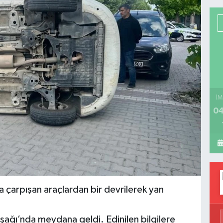
İM
04
a çarpışan araçlardan bir devrilerek yan
şağı’nda meydana geldi. Edinilen bilgilere