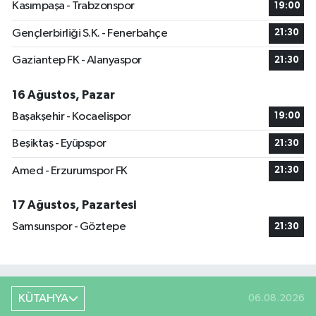
Kasımpaşa - Trabzonspor
19:00
Gençlerbirliği S.K. - Fenerbahçe
21:30
Gaziantep FK - Alanyaspor
21:30
16 Ağustos, Pazar
Başakşehir - Kocaelispor
19:00
Beşiktaş - Eyüpspor
21:30
Amed - Erzurumspor FK
21:30
17 Ağustos, Pazartesi
Samsunspor - Göztepe
21:30
KÜTAHYA
06.08.2026