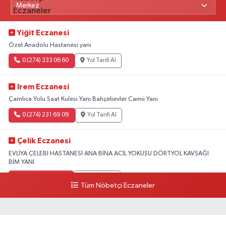
Yiğit Eczanesi
Özel Anadolu Hastanesi yanı
0 (274) 333 06 60
Yol Tarifi Al
Irem Eczanesi
Çamlıca Yolu Saat Kulesi Yanı Bahçelievler Camii Yanı
0 (274) 231 69 09
Yol Tarifi Al
Çelik Eczanesi
EVLİYA ÇELEBİ HASTANESİ ANA BİNA ACİL YOKUŞU DÖRTYOL KAVŞAĞI
BİM YANI
0 (274) 231 81 64
Yol Tarifi Al
Tüm Nöbetçi Eczaneler