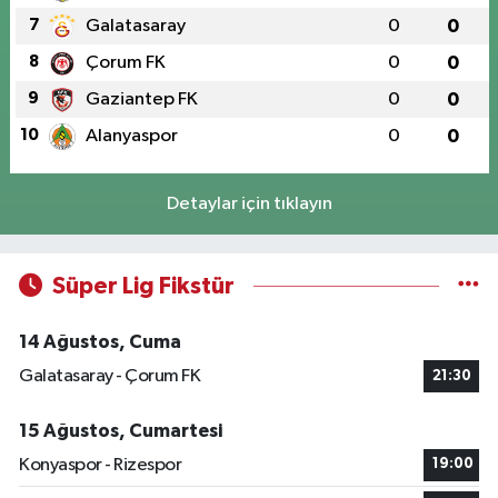
7
Galatasaray
0
0
8
Çorum FK
0
0
9
Gaziantep FK
0
0
10
Alanyaspor
0
0
Detaylar için tıklayın
Süper Lig Fikstür
14 Ağustos, Cuma
Galatasaray - Çorum FK
21:30
15 Ağustos, Cumartesi
Konyaspor - Rizespor
19:00