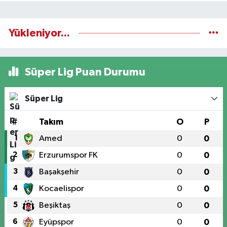
Yükleniyor...
Süper Lig Puan Durumu
Süper Lig
#
Takım
O
P
1
Amed
0
0
2
Erzurumspor FK
0
0
3
Başakşehir
0
0
4
Kocaelispor
0
0
5
Beşiktaş
0
0
6
Eyüpspor
0
0