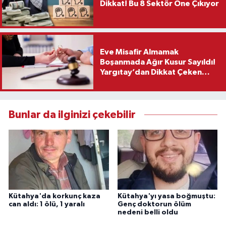
Dikkat! Bu 8 Sektör Öne Çıkıyor
Eve Misafir Almamak
Boşanmada Ağır Kusur Sayıldı!
Yargıtay’dan Dikkat Çeken
Karar
Bunlar da ilginizi çekebilir
Kütahya'da korkunç kaza
Kütahya'yı yasa boğmuştu:
can aldı: 1 ölü, 1 yaralı
Genç doktorun ölüm
nedeni belli oldu