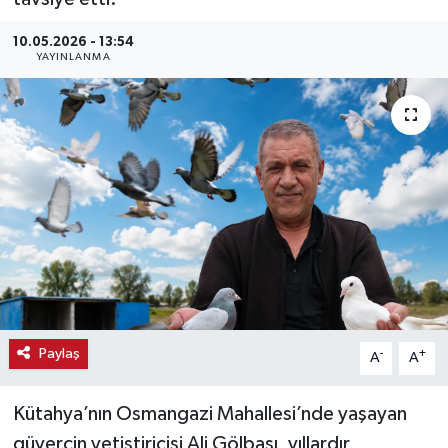
Haber
10.05.2026 - 13:54
YAYINLANMA
Haber İlanlar
Kültür-Sanat
Magazin
Resmi İlanlar
Sağlık
Seri İlan
Paylaş
-
+
A
A
Siyaset
Kütahya’nın Osmangazi Mahallesi’nde yaşayan
güvercin yetiştiricisi Ali Gölbaşı, yıllardır
Spor