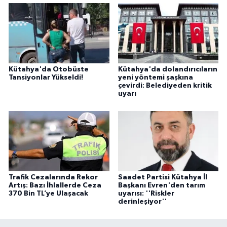
Kütahya'da Otobüste
Kütahya'da dolandırıcıların
Tansiyonlar Yükseldi!
yeni yöntemi şaşkına
çevirdi: Belediyeden kritik
uyarı
Trafik Cezalarında Rekor
Saadet Partisi Kütahya İl
Artış: Bazı İhlallerde Ceza
Başkanı Evren'den tarım
370 Bin TL’ye Ulaşacak
uyarısı: ''Riskler
derinleşiyor''