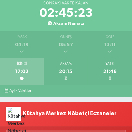
SONRAKI VAKTE KALAN
02:45:22
Akşam Namazı
İMSAK
GÜNEŞ
ÖĞLE
04:19
05:57
13:11
İKINDI
AKŞAM
YATSI
17:02
20:15
21:46
Aylık Vakitler
Kütahya Merkez Nöbetçi Eczaneler