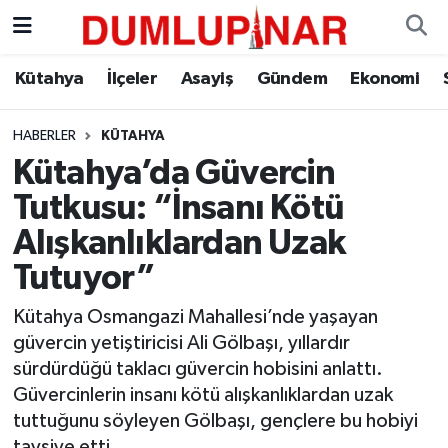
Asayiş
Kütahya Hava Durumu
Kütahya
İlçeler
Asayiş
Gündem
Ekonomi
Diğer
Kütahya Trafik Yoğunluk Haritası
HABERLER
KÜTAHYA
Kütahya’da Güvercin
Dünya
Süper Lig Puan Durumu ve Fikstür
Tutkusu: “İnsanı Kötü
Eğitim
Tüm Manşetler
Alışkanlıklardan Uzak
Tutuyor”
Ekonomi
Son Dakika Haberleri
Kütahya Osmangazi Mahallesi’nde yaşayan
Eleman
Haber Arşivi
güvercin yetiştiricisi Ali Gölbaşı, yıllardır
sürdürdüğü taklacı güvercin hobisini anlattı.
Emlak
Güvercinlerin insanı kötü alışkanlıklardan uzak
tuttuğunu söyleyen Gölbaşı, gençlere bu hobiyi
Gündem
tavsiye etti.