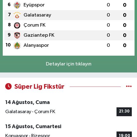
6
Eyüpspor
0
0
7
Galatasaray
0
0
8
Çorum FK
0
0
9
Gaziantep FK
0
0
10
Alanyaspor
0
0
Detaylar için tıklayın
Süper Lig Fikstür
14 Ağustos, Cuma
Galatasaray - Çorum FK
21:30
15 Ağustos, Cumartesi
Konyaspor - Rizespor
19:00