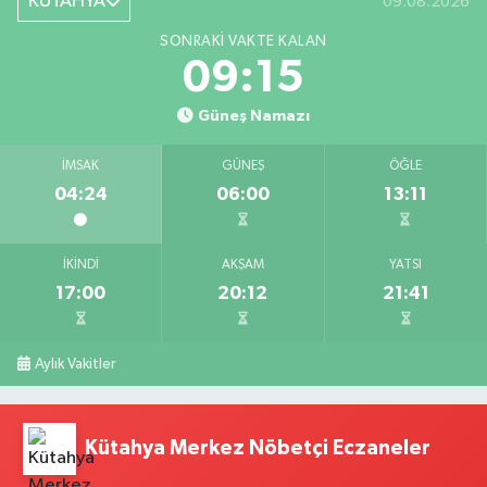
KÜTAHYA
09.08.2026
SONRAKI VAKTE KALAN
09:14
Güneş Namazı
İMSAK
GÜNEŞ
ÖĞLE
04:24
06:00
13:11
İKINDI
AKŞAM
YATSI
17:00
20:12
21:41
Aylık Vakitler
Kütahya Merkez Nöbetçi Eczaneler