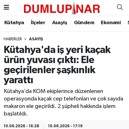
Asayiş
Kütahya Hava Durumu
Kütahya
İlçeler
Asayiş
Gündem
Ekonomi
Diğer
Kütahya Trafik Yoğunluk Haritası
HABERLER
ASAYIŞ
Kütahya'da iş yeri kaçak
Dünya
Süper Lig Puan Durumu ve Fikstür
ürün yuvası çıktı: Ele
Eğitim
Tüm Manşetler
geçirilenler şaşkınlık
yarattı
Ekonomi
Son Dakika Haberleri
Kütahya’da KOM ekiplerince düzenlenen
Eleman
Haber Arşivi
operasyonda kaçak cep telefonları ve çok sayıda
makaron ele geçirildi. 2 şüpheli hakkında işlem
Emlak
başlatıldı.
Gündem
10.06.2026 - 16:28
10.06.2026 - 17:19