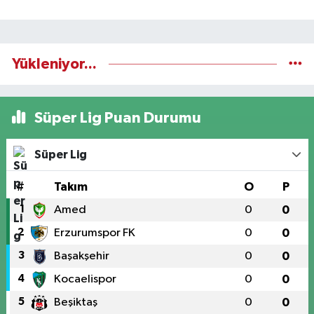
Yükleniyor...
Süper Lig Puan Durumu
Süper Lig
#
Takım
O
P
1
Amed
0
0
2
Erzurumspor FK
0
0
3
Başakşehir
0
0
4
Kocaelispor
0
0
5
Beşiktaş
0
0