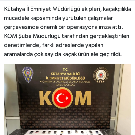
Kütahya İl Emniyet Müdürlüğü ekipleri, kaçakçılıkla
Teknoloji
mücadele kapsamında yürütülen çalışmalar
çerçevesinde önemli bir operasyona imza attı.
Vasıta
KOM Şube Müdürlüğü tarafından gerçekleştirilen
Vefat Haberleri
denetimlerde, farklı adreslerde yapılan
aramalarda çok sayıda kaçak ürün ele geçirildi.
Yaşam