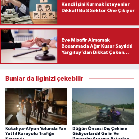
Kendi İşini Kurmak İsteyenler
Dikkat! Bu 8 Sektör Öne Çıkıyor
Eve Misafir Almamak
Boşanmada Ağır Kusur Sayıldı!
Yargıtay’dan Dikkat Çeken
Karar
Bunlar da ilginizi çekebilir
Kütahya-Afyon Yolunda Yan
Düğün Öncesi Dış Çekime
Yattı! Karayolu Trafiğe
Gidiyorlardı! Gelin Ve
Kapandı
Damadın Aracına Arkadan