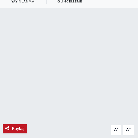
YAYINLANMA
GÜNCELLEME
Haber
Haber İlanlar
Kültür-Sanat
Magazin
Resmi İlanlar
Sağlık
Seri İlan
Siyaset
Paylaş
-
+
A
A
Spor