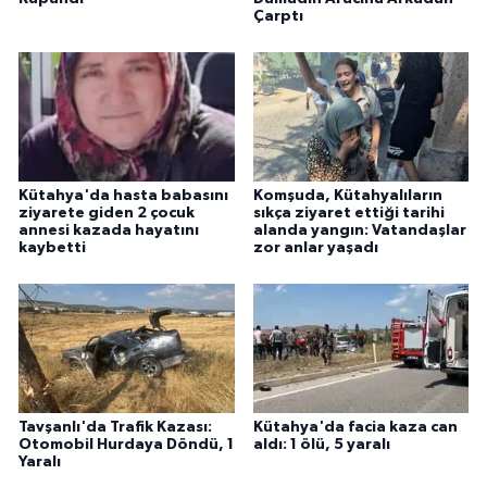
Çarptı
Kütahya'da hasta babasını
Komşuda, Kütahyalıların
ziyarete giden 2 çocuk
sıkça ziyaret ettiği tarihi
annesi kazada hayatını
alanda yangın: Vatandaşlar
kaybetti
zor anlar yaşadı
Tavşanlı'da Trafik Kazası:
Kütahya'da facia kaza can
Otomobil Hurdaya Döndü, 1
aldı: 1 ölü, 5 yaralı
Yaralı