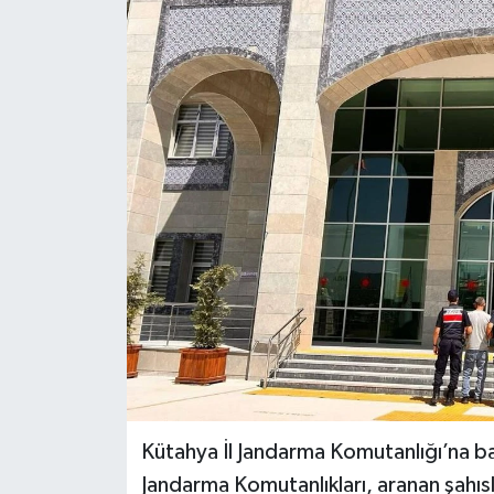
Haber
Haber İlanlar
Kültür-Sanat
Magazin
Resmi İlanlar
Sağlık
Seri İlan
Siyaset
Kütahya İl Jandarma Komutanlığı’na ba
Jandarma Komutanlıkları, aranan şahısl
Spor