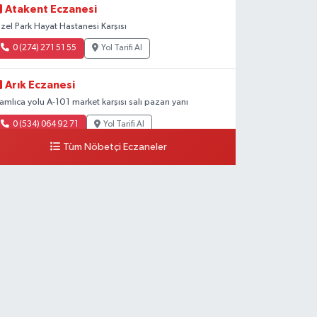
Atakent Eczanesi
zel Park Hayat Hastanesi Karşısı
0 (274) 271 51 55
Yol Tarifi Al
Arık Eczanesi
amlıca yolu A-101 market karşısı salı pazarı yanı
0 (534) 064 92 71
Yol Tarifi Al
Tüm Nöbetçi Eczaneler