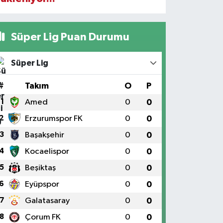
Süper Lig Puan Durumu
Süper Lig
#
Takım
O
P
1
Amed
0
0
2
Erzurumspor FK
0
0
3
Başakşehir
0
0
4
Kocaelispor
0
0
5
Beşiktaş
0
0
6
Eyüpspor
0
0
7
Galatasaray
0
0
8
Çorum FK
0
0