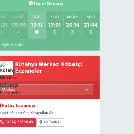
İkindi Namazı
SAK
GÜNEŞ
ÖĞLE
İKINDI
AKŞAM
YATSI
:21
05:58
13:11
17:01
20:14
21:44
Aylık Vakitler
Kütahya Merkez Nöbetçi
Eczaneler
Fatoş Eczanesi
osyete Pazarı Yanı Karayolları Altı
0 (274) 226 28 48
Yol Tarifi Al