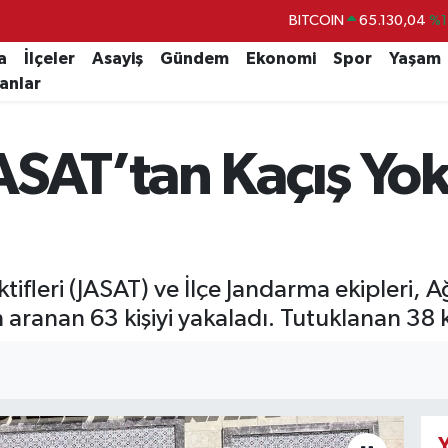
BITCOIN
65.130,04
%1
DOLAR
47,7106
%0.
a
İlçeler
Asayiş
Gündem
Ekonomi
Spor
Yaşam
lanlar
EURO
55,1652
%0.
STERLİN
64,4046
%0.
SAT’tan Kaçış Yok
GRAM ALTIN
6618.49
%2.
BİST100
13.773
%-
fleri (JASAT) ve İlçe Jandarma ekipleri, A
 aranan 63 kişiyi yakaladı. Tutuklanan 38 k
Y