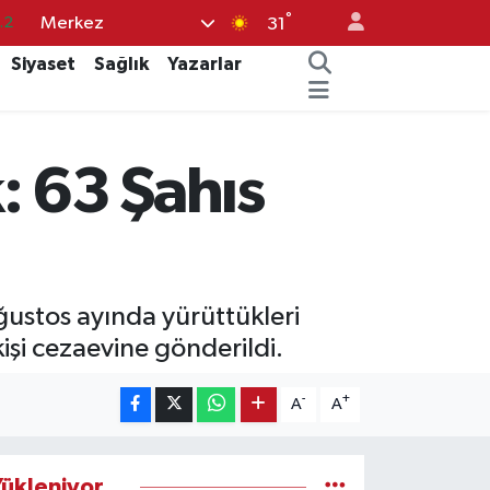
°
Merkez
.2
31
17
Siyaset
Sağlık
Yazarlar
27
35
: 63 Şahıs
12
19
ğustos ayında yürüttükleri
işi cezaevine gönderildi.
-
+
A
A
ükleniyor...