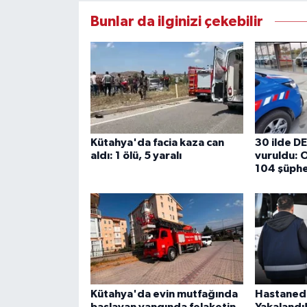
Bunlar da ilginizi çekebilir
Kütahya'da facia kaza can
30 ilde D
aldı: 1 ölü, 5 yaralı
vuruldu: 
104 şüphe
Kütahya'da evin mutfağında
Hastaned
başlayan yangında felaketin
Yakalandı!