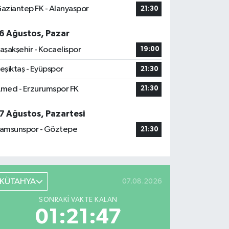
aziantep FK - Alanyaspor
21:30
6 Ağustos, Pazar
aşakşehir - Kocaelispor
19:00
eşiktaş - Eyüpspor
21:30
med - Erzurumspor FK
21:30
7 Ağustos, Pazartesi
amsunspor - Göztepe
21:30
KÜTAHYA
07.08.2026
SONRAKI VAKTE KALAN
01:21:46