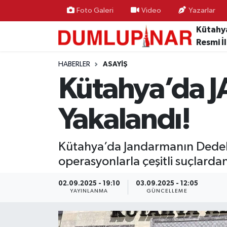
Foto Galeri
Video
Yazarlar
Kütahy
Asayiş
Kütahya Hava Durumu
Resmi İ
Diğer
Kütahya Trafik Yoğunluk Haritası
HABERLER
ASAYIŞ
Kütahya’da JA
Dünya
Süper Lig Puan Durumu ve Fikstür
Yakalandı!
Eğitim
Tüm Manşetler
Ekonomi
Son Dakika Haberleri
Kütahya’da Jandarmanın Dedekti
operasyonlarla çeşitli suçlardan
Eleman
Haber Arşivi
02.09.2025 - 19:10
03.09.2025 - 12:05
YAYINLANMA
GÜNCELLEME
Emlak
Gündem