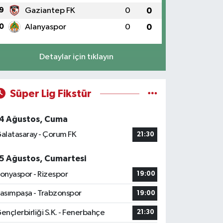
9
Gaziantep FK
0
0
0
Alanyaspor
0
0
Detaylar için tıklayın
Süper Lig Fikstür
4 Ağustos, Cuma
alatasaray - Çorum FK
21:30
5 Ağustos, Cumartesi
onyaspor - Rizespor
19:00
asımpaşa - Trabzonspor
19:00
ençlerbirliği S.K. - Fenerbahçe
21:30