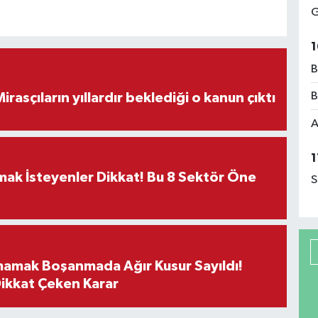
G
1
B
B
ON DAKİKA! Mirasçıların yıllardır beklediği o kanun çıktı
A
1
rmak İsteyenler Dikkat! Bu 8 Sektör Öne
S
mamak Boşanmada Ağır Kusur Sayıldı!
Dikkat Çeken Karar