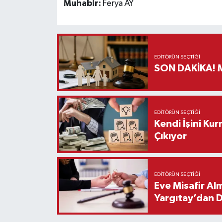
Muhabir:
Ferya AY
EDITÖRÜN SEÇTIĞI
S
EDITÖRÜN SEÇTIĞI
Kendi İşini Ku
Çıkıyor
EDITÖRÜN SEÇTIĞI
Eve Misafir Al
Yargıtay’dan 