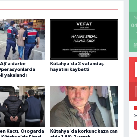
İM
04
EAŞ’a darbe
Kütahya'da 2 vatandaş
Operasyonlarda
hayatını kaybetti
li yakalandı
S
en Kaçtı, Otogarda
Kütahya'da korkunç kaza can
 Kütahya’da Firari
aldı: 1 ölü, 1 yaralı