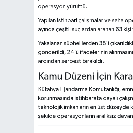
operasyon yürüttü.
Teknoloji
Yapılan istihbari çalışmalar ve saha 
ayında çeşitli suçlardan aranan 63 kişi
Vasıta
Yakalanan şüphelilerden 38’i çıkarıld
Vefat Haberleri
gönderildi, 24’ü ifadelerinin alınmasın
Yaşam
ardından serbest bırakıldı.
Kamu Düzeni İçin Karar
Kütahya İl Jandarma Komutanlığı, emni
korunmasında istihbarata dayalı çalış
teknolojik imkanların en üst düzeyde ku
şekilde operasyonların aralıksız deva