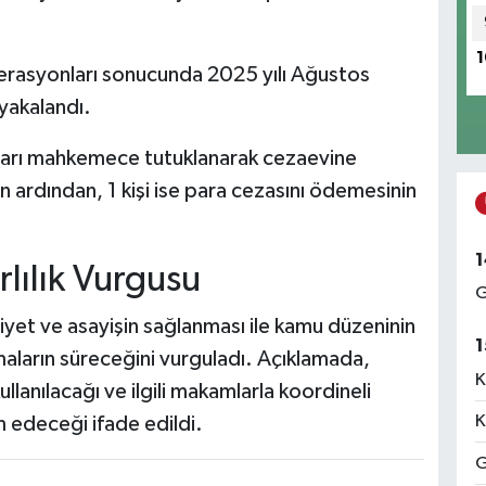
1
operasyonları sonucunda 2025 yılı Ağustos
 yakalandı.
ıkları mahkemece tutuklanarak cezaevine
ın ardından, 1 kişi ise para cezasını ödemesinin
1
lılık Vurgusu
G
yet ve asayişin sağlanması ile kamu düzeninin
1
maların süreceğini vurguladı. Açıklamada,
K
llanılacağı ve ilgili makamlarla koordineli
K
m edeceği ifade edildi.
G