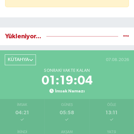
Yükleniyor...
KÜTAHYA
07.08.2026
SONRAKI VAKTE KALAN
01:19:03
İmsak Namazı
İMSAK
GÜNEŞ
ÖĞLE
04:21
05:58
13:11
İKINDI
AKŞAM
YATSI