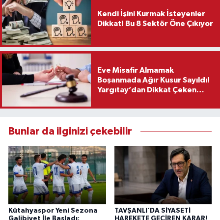
Kendi İşini Kurmak İsteyenler
Dikkat! Bu 8 Sektör Öne Çıkıyor
Eve Misafir Almamak
Boşanmada Ağır Kusur Sayıldı!
Yargıtay’dan Dikkat Çeken
Karar
Bunlar da ilginizi çekebilir
Kütahyaspor Yeni Sezona
TAVŞANLI’DA SİYASETİ
Galibiyet İle Başladı:
HAREKETE GEÇİREN KARAR!