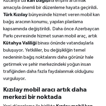
Kütahya’da
kan bağışı
na erişimi artırmak
amacıyla önemli bir düzenleme hayata geçirildi.
Teknoloji
Türk Kızılay
bünyesinde hizmet veren mobil kan
bağış aracının konumu, yapılan planlama
Vasıta
kapsamında değiştirildi. Daha önce Azerbaycan
Vefat Haberleri
Parkı çevresinde hizmet sunan mobil araç, artık
Kütahya Valiliği
binası önünde vatandaşlarla
Yaşam
buluşuyor. Yetkililer, bu değişikliğin temel
nedeninin bağış noktalarını daha görünür hale
getirmek ve şehir merkezindeki yoğun insan
trafiğinden daha fazla faydalanmak olduğunu
vurguluyor.
Kızılay mobil aracı artık daha
merkezi bir noktada