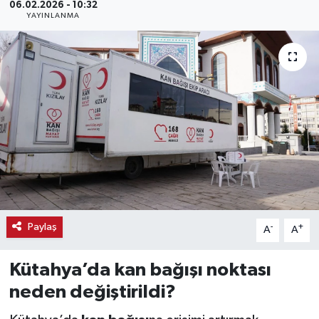
06.02.2026 - 10:32
YAYINLANMA
Haber
Haber İlanlar
Kültür-Sanat
Magazin
Resmi İlanlar
Sağlık
Paylaş
-
+
A
A
Seri İlan
Kütahya’da kan bağışı noktası
Siyaset
neden değiştirildi?
Spor