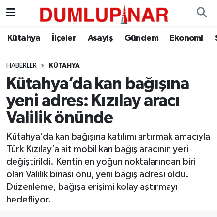
Asayiş
Kütahya Hava Durumu
Kütahya
İlçeler
Asayiş
Gündem
Ekonomi
Diğer
Kütahya Trafik Yoğunluk Haritası
HABERLER
KÜTAHYA
Kütahya’da kan bağışına
Dünya
Süper Lig Puan Durumu ve Fikstür
yeni adres: Kızılay aracı
Eğitim
Tüm Manşetler
Valilik önünde
Ekonomi
Son Dakika Haberleri
Kütahya’da kan bağışına katılımı artırmak amacıyla
Türk Kızılay’a ait mobil kan bağış aracının yeri
Eleman
Haber Arşivi
değiştirildi. Kentin en yoğun noktalarından biri
olan Valilik binası önü, yeni bağış adresi oldu.
Emlak
Düzenleme, bağışa erişimi kolaylaştırmayı
hedefliyor.
Gündem