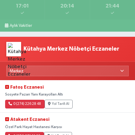
17:01
20:14
21:44
Aylık Vakitler
Kütahya Merkez Nöbetçi Eczaneler
Fatoş Eczanesi
Sosyete Pazarı Yanı Karayolları Altı
0 (274) 226 28 48
Yol Tarifi Al
Atakent Eczanesi
Özel Park Hayat Hastanesi Karşısı