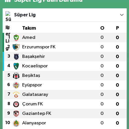
Süper Lig
#
Takım
O
P
1
Amed
0
0
2
Erzurumspor FK
0
0
3
Başakşehir
0
0
4
Kocaelispor
0
0
5
Beşiktaş
0
0
6
Eyüpspor
0
0
7
Galatasaray
0
0
8
Çorum FK
0
0
9
Gaziantep FK
0
0
10
Alanyaspor
0
0