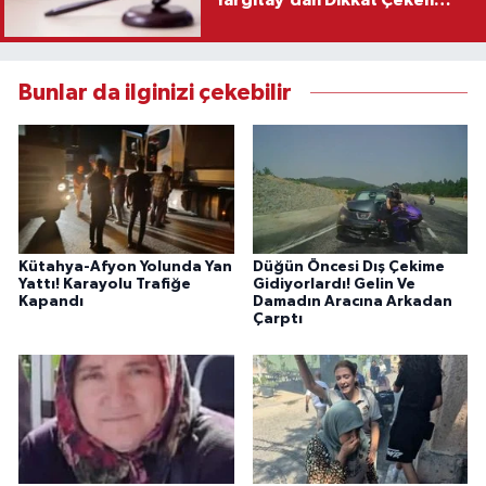
Yargıtay’dan Dikkat Çeken
Karar
Bunlar da ilginizi çekebilir
Kütahya-Afyon Yolunda Yan
Düğün Öncesi Dış Çekime
Yattı! Karayolu Trafiğe
Gidiyorlardı! Gelin Ve
Kapandı
Damadın Aracına Arkadan
Çarptı