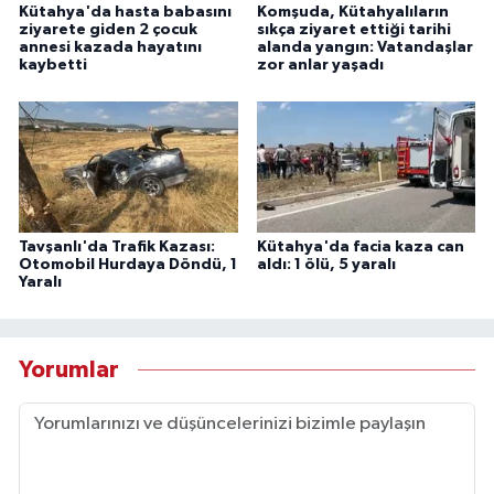
Kütahya'da hasta babasını
Komşuda, Kütahyalıların
ziyarete giden 2 çocuk
sıkça ziyaret ettiği tarihi
annesi kazada hayatını
alanda yangın: Vatandaşlar
kaybetti
zor anlar yaşadı
Tavşanlı'da Trafik Kazası:
Kütahya'da facia kaza can
Otomobil Hurdaya Döndü, 1
aldı: 1 ölü, 5 yaralı
Yaralı
Yorumlar