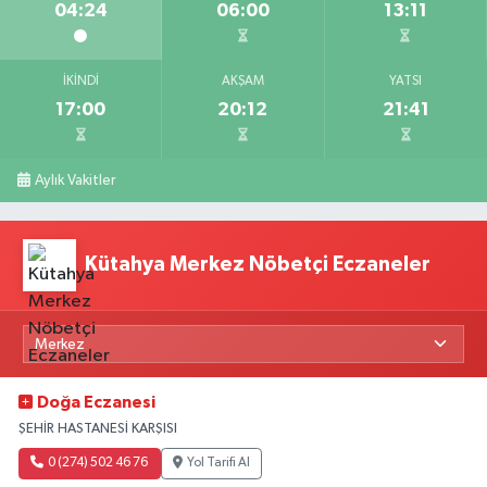
04:24
06:00
13:11
İKINDI
AKŞAM
YATSI
17:00
20:12
21:41
Aylık Vakitler
Kütahya Merkez Nöbetçi Eczaneler
Doğa Eczanesi
ŞEHİR HASTANESİ KARŞISI
0 (274) 502 46 76
Yol Tarifi Al