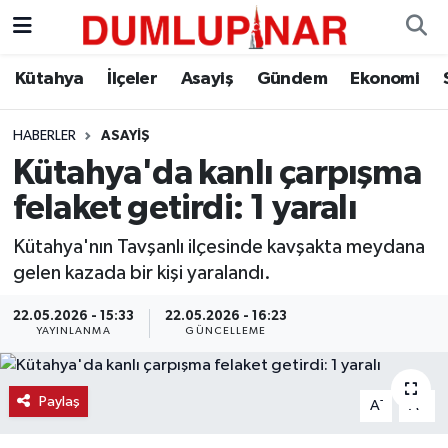
Asayiş
Kütahya Hava Durumu
Kütahya
İlçeler
Asayiş
Gündem
Ekonomi
Diğer
Kütahya Trafik Yoğunluk Haritası
HABERLER
ASAYIŞ
Kütahya'da kanlı çarpışma
Dünya
Süper Lig Puan Durumu ve Fikstür
felaket getirdi: 1 yaralı
Eğitim
Tüm Manşetler
Kütahya'nın Tavşanlı ilçesinde kavşakta meydana
gelen kazada bir kişi yaralandı.
Ekonomi
Son Dakika Haberleri
22.05.2026 - 15:33
22.05.2026 - 16:23
Eleman
Haber Arşivi
YAYINLANMA
GÜNCELLEME
Emlak
Paylaş
-
+
A
A
Gündem