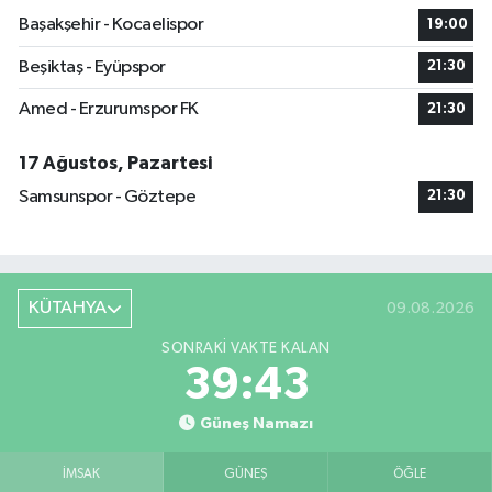
Başakşehir - Kocaelispor
19:00
Beşiktaş - Eyüpspor
21:30
Amed - Erzurumspor FK
21:30
17 Ağustos, Pazartesi
Samsunspor - Göztepe
21:30
KÜTAHYA
09.08.2026
SONRAKI VAKTE KALAN
39:42
Güneş Namazı
İMSAK
GÜNEŞ
ÖĞLE