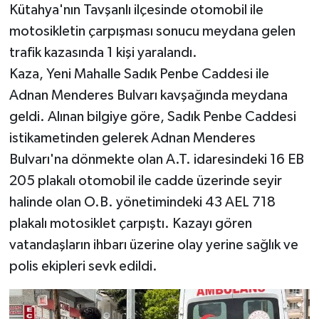
Kütahya'nın Tavşanlı ilçesinde otomobil ile
Haber
motosikletin çarpışması sonucu meydana gelen
trafik kazasında 1 kişi yaralandı.
Haber İlanlar
Kaza, Yeni Mahalle Sadık Penbe Caddesi ile
Adnan Menderes Bulvarı kavşağında meydana
Kültür-Sanat
geldi. Alınan bilgiye göre, Sadık Penbe Caddesi
Magazin
istikametinden gelerek Adnan Menderes
Bulvarı'na dönmekte olan A.T. idaresindeki 16 EB
Resmi İlanlar
205 plakalı otomobil ile cadde üzerinde seyir
halinde olan O.B. yönetimindeki 43 AEL 718
Sağlık
plakalı motosiklet çarpıştı. Kazayı gören
Seri İlan
vatandaşların ihbarı üzerine olay yerine sağlık ve
polis ekipleri sevk edildi.
Siyaset
Spor