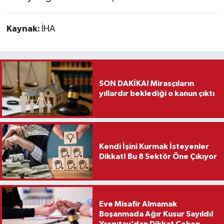
Kaynak:
İHA
SON DAKİKA! Mirasçıların
yıllardır beklediği o kanun çıktı
Kendi İşini Kurmak İsteyenler
Dikkat! Bu 8 Sektör Öne Çıkıyor
Eve Misafir Almamak
Boşanmada Ağır Kusur Sayıldı!