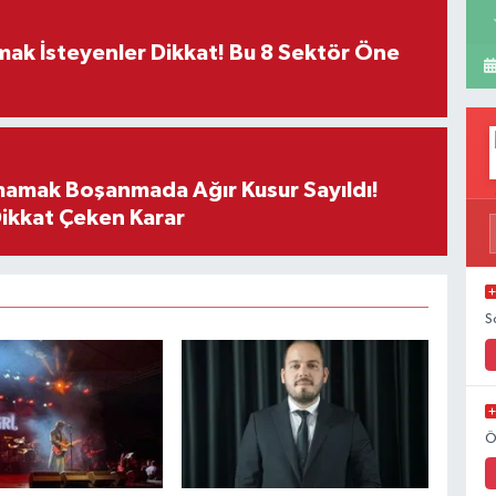
rmak İsteyenler Dikkat! Bu 8 Sektör Öne
mamak Boşanmada Ağır Kusur Sayıldı!
Dikkat Çeken Karar
S
Ö