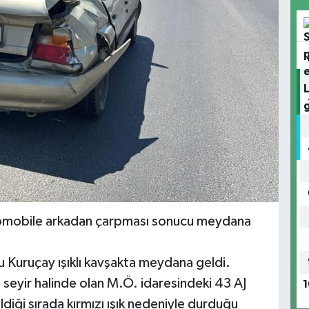
 otomobile arkadan çarpması sonucu meydana
u Kuruçay ışıklı kavşakta meydana geldi.
seyir halinde olan M.Ö. idaresindeki 43 AJ
1
ldiği sırada kırmızı ışık nedeniyle durduğu