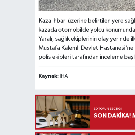
Kaza ihbarı üzerine belirtilen yere sağ
kazada otomobilde yolcu konumunda b
Yaralı, sağlık ekiplerinin olay yerinde
Mustafa Kalemli Devlet Hastanesi'ne kald
polis ekipleri tarafından inceleme başla
Kaynak:
İHA
EDITÖRÜN SEÇTIĞI
S