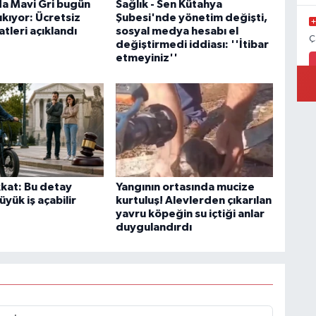
a Mavi Gri bugün
Sağlık - Sen Kütahya
kıyor: Ücretsiz
Şubesi'nde yönetim değişti,
tleri açıklandı
sosyal medya hesabı el
Ç
değiştirmedi iddiası: ''İtibar
etmeyiniz''
kkat: Bu detay
Yangının ortasında mucize
üyük iş açabilir
kurtuluş! Alevlerden çıkarılan
yavru köpeğin su içtiği anlar
duygulandırdı