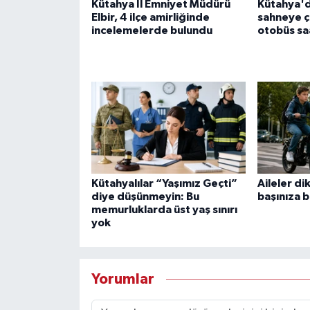
Kütahya İl Emniyet Müdürü
Kütahya'd
Elbir, 4 ilçe amirliğinde
sahneye çı
incelemelerde bulundu
otobüs saa
Kütahyalılar “Yaşımız Geçti”
Aileler di
diye düşünmeyin: Bu
başınıza b
memurluklarda üst yaş sınırı
yok
Yorumlar