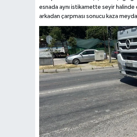
esnada aynı istikamette seyir halinde o
Teknoloji
arkadan çarpması sonucu kaza meyda
Vasıta
Vefat Haberleri
Yaşam