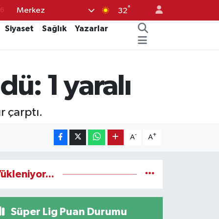
°
Merkez
76
32
17
Siyaset
Sağlık
Yazarlar
01
02
ü: 1 yaralı
12
4
r çarptı.
-
+
A
A
ükleniyor...
Süper Lig Puan Durumu