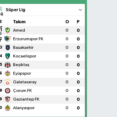
Süper Lig
#
Takım
O
P
1
Amed
0
0
2
Erzurumspor FK
0
0
3
Başakşehir
0
0
4
Kocaelispor
0
0
5
Beşiktaş
0
0
6
Eyüpspor
0
0
7
Galatasaray
0
0
8
Çorum FK
0
0
9
Gaziantep FK
0
0
0
Alanyaspor
0
0