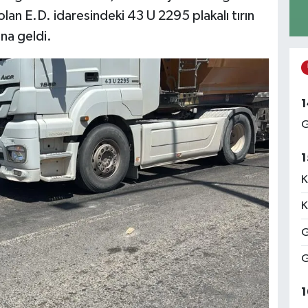
lan E.D. idaresindeki 43 U 2295 plakalı tırın
na geldi.
1
G
1
K
K
G
G
1