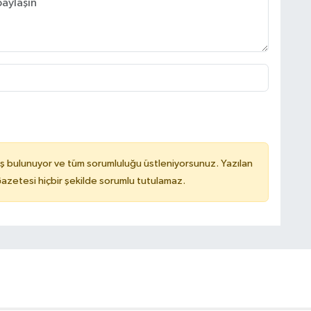
ş bulunuyor ve tüm sorumluluğu üstleniyorsunuz. Yazılan
azetesi hiçbir şekilde sorumlu tutulamaz.