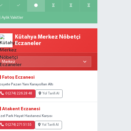
Aylık Vakitler
Kütahya Merkez Nöbetçi
Eczaneler
Fatoş Eczanesi
osyete Pazarı Yanı Karayolları Altı
0 (274) 226 28 48
Yol Tarifi Al
Atakent Eczanesi
zel Park Hayat Hastanesi Karşısı
0 (274) 271 51 55
Yol Tarifi Al