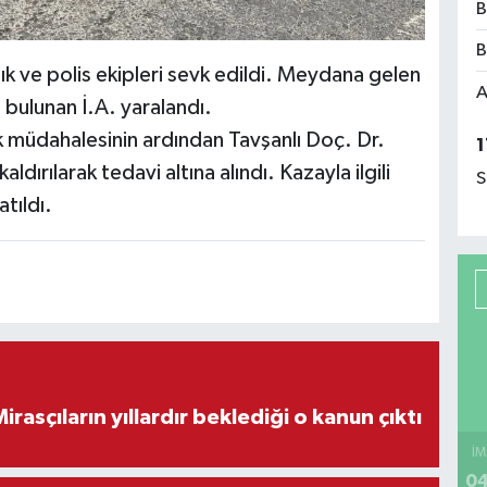
B
B
lık ve polis ekipleri sevk edildi. Meydana gelen
A
ulunan İ.A. yaralandı.
 ilk müdahalesinin ardından Tavşanlı Doç. Dr.
1
ırılarak tedavi altına alındı. Kazayla ilgili
S
tıldı.
ON DAKİKA! Mirasçıların yıllardır beklediği o kanun çıktı
İM
04