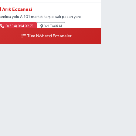
Arık Eczanesi
amlıca yolu A-101 market karşısı salı pazarı yanı
0 (534) 064 92 71
Yol Tarifi Al
Tüm Nöbetçi Eczaneler