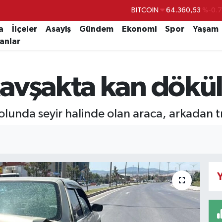
BITCOIN
64.360,53
%-0.
DOLAR
47,7069
%0.
a
İlçeler
Asayiş
Gündem
Ekonomi
Spor
Yaşam
lanlar
EURO
55,0265
%0.
STERLİN
64,1897
%0.
vşakta kan döküld
GRAM ALTIN
6618.49
%2.
BİST100
13.887
%6
unda seyir halinde olan araca, arkadan tı
Y