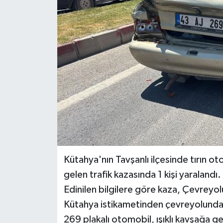
Haber
Haber İlanlar
Kültür-Sanat
Magazin
Resmi İlanlar
Sağlık
Kütahya'nın Tavşanlı ilçesinde tırın
Seri İlan
gelen trafik kazasında 1 kişi yaralandı.
Edinilen bilgilere göre kaza, Çevreyol
Siyaset
Kütahya istikametinden çevreyolunda 
269 plakalı otomobil, ışıklı kavşağa ge
Spor