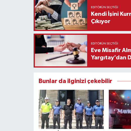
EDITÖRÜN SEÇTIĞI
Kendi İşini Ku
Çıkıyor
EDITÖRÜN SEÇTIĞI
Eve Misafir Al
Yargıtay’dan 
Bunlar da ilginizi çekebilir