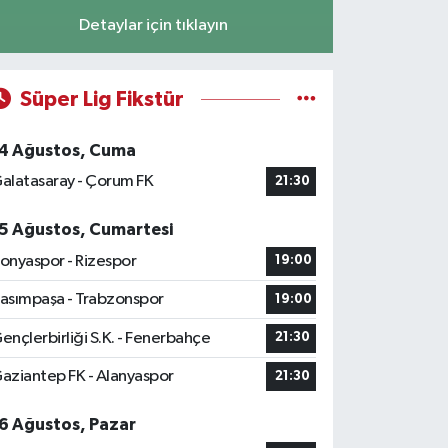
Detaylar için tıklayın
Süper Lig Fikstür
4 Ağustos, Cuma
alatasaray - Çorum FK
21:30
5 Ağustos, Cumartesi
onyaspor - Rizespor
19:00
asımpaşa - Trabzonspor
19:00
ençlerbirliği S.K. - Fenerbahçe
21:30
aziantep FK - Alanyaspor
21:30
6 Ağustos, Pazar