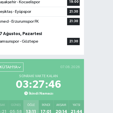
aşakşehir - Kocaelispor
19:00
eşiktaş - Eyüpspor
21:30
med - Erzurumspor FK
21:30
7 Ağustos, Pazartesi
amsunspor - Göztepe
21:30
KÜTAHYA
07.08.2026
SONRAKI VAKTE KALAN
03:27:45
İkindi Namazı
SAK
GÜNEŞ
ÖĞLE
İKINDI
AKŞAM
YATSI
:21
05:58
13:11
17:01
20:14
21:44