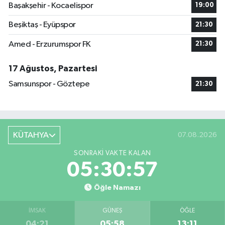
Başakşehir - Kocaelispor
19:00
Beşiktaş - Eyüpspor
21:30
Amed - Erzurumspor FK
21:30
17 Ağustos, Pazartesi
Samsunspor - Göztepe
21:30
KÜTAHYA
07.08.2026
SONRAKI VAKTE KALAN
05:30:56
Öğle Namazı
İMSAK
GÜNEŞ
ÖĞLE
04:21
05:58
13:11