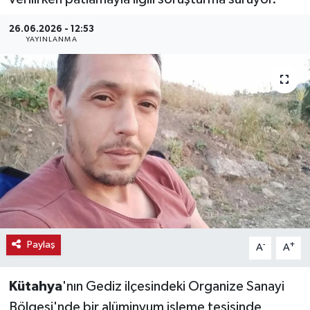
Haber
26.06.2026 - 12:53
YAYINLANMA
Haber İlanlar
Kültür-Sanat
Magazin
Resmi İlanlar
Sağlık
Seri İlan
Paylaş
-
+
A
A
Siyaset
Kütahya
'nın Gediz ilçesindeki Organize Sanayi
Bölgesi'nde bir alüminyum işleme tesisinde
Spor