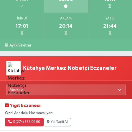
İKINDI
AKŞAM
YATSI
17:01
20:14
21:44
Aylık Vakitler
Kütahya Merkez Nöbetçi Eczaneler
Yiğit Eczanesi
Özel Anadolu Hastanesi yanı
0 (274) 333 06 60
Yol Tarifi Al