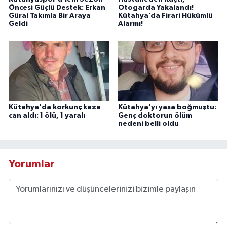
Öncesi Güçlü Destek: Erkan
Otogarda Yakalandı!
Güral Takımla Bir Araya
Kütahya’da Firari Hükümlü
Geldi
Alarmı!
Kütahya'da korkunç kaza
Kütahya'yı yasa boğmuştu:
can aldı: 1 ölü, 1 yaralı
Genç doktorun ölüm
nedeni belli oldu
Yorumlar