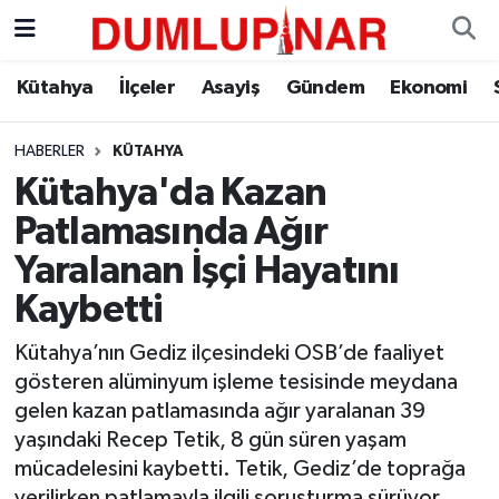
Asayiş
Kütahya Hava Durumu
Kütahya
İlçeler
Asayiş
Gündem
Ekonomi
Diğer
Kütahya Trafik Yoğunluk Haritası
HABERLER
KÜTAHYA
Kütahya'da Kazan
Dünya
Süper Lig Puan Durumu ve Fikstür
Patlamasında Ağır
Eğitim
Tüm Manşetler
Yaralanan İşçi Hayatını
Kaybetti
Ekonomi
Son Dakika Haberleri
Kütahya’nın Gediz ilçesindeki OSB’de faaliyet
Eleman
Haber Arşivi
gösteren alüminyum işleme tesisinde meydana
gelen kazan patlamasında ağır yaralanan 39
Emlak
yaşındaki Recep Tetik, 8 gün süren yaşam
mücadelesini kaybetti. Tetik, Gediz’de toprağa
Gündem
verilirken patlamayla ilgili soruşturma sürüyor.