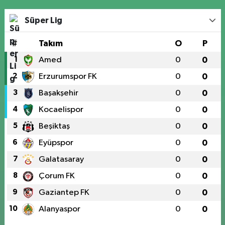
Süper Lig
#
Takım
O
P
1
Amed
0
0
2
Erzurumspor FK
0
0
3
Başakşehir
0
0
4
Kocaelispor
0
0
5
Beşiktaş
0
0
6
Eyüpspor
0
0
7
Galatasaray
0
0
8
Çorum FK
0
0
9
Gaziantep FK
0
0
10
Alanyaspor
0
0