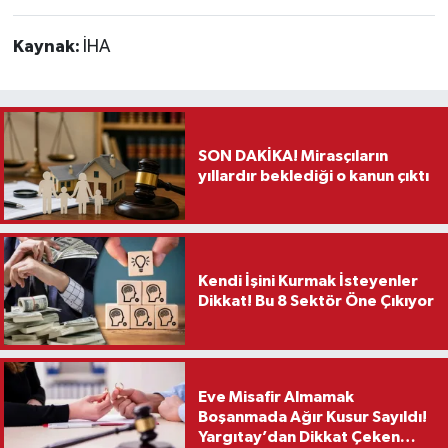
Kaynak:
İHA
SON DAKİKA! Mirasçıların
yıllardır beklediği o kanun çıktı
Kendi İşini Kurmak İsteyenler
Dikkat! Bu 8 Sektör Öne Çıkıyor
Eve Misafir Almamak
Boşanmada Ağır Kusur Sayıldı!
Yargıtay’dan Dikkat Çeken