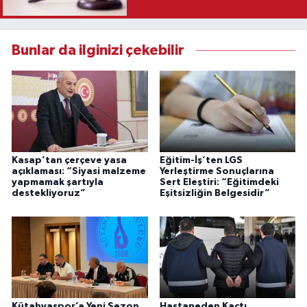
Karar
Bunlar da ilginizi çekebilir
Kasap’tan çerçeve yasa
Eğitim-İş’ten LGS
açıklaması: “Siyasi malzeme
Yerleştirme Sonuçlarına
yapmamak şartıyla
Sert Eleştiri: “Eğitimdeki
destekliyoruz”
Eşitsizliğin Belgesidir”
Kütahyaspor’a Yeni Sezon
Hastaneden Kaçtı,