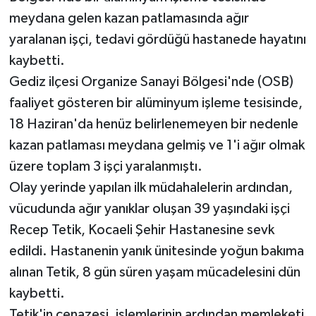
meydana gelen kazan patlamasında ağır
Teknoloji
yaralanan işçi, tedavi gördüğü hastanede hayatını
kaybetti.
Vasıta
Gediz ilçesi Organize Sanayi Bölgesi'nde (OSB)
faaliyet gösteren bir alüminyum işleme tesisinde,
Vefat Haberleri
18 Haziran'da henüz belirlenemeyen bir nedenle
Yaşam
kazan patlaması meydana gelmiş ve 1'i ağır olmak
üzere toplam 3 işçi yaralanmıştı.
Olay yerinde yapılan ilk müdahalelerin ardından,
vücudunda ağır yanıklar oluşan 39 yaşındaki işçi
Recep Tetik, Kocaeli Şehir Hastanesine sevk
edildi. Hastanenin yanık ünitesinde yoğun bakıma
alınan Tetik, 8 gün süren yaşam mücadelesini dün
kaybetti.
Tetik'in cenazesi, işlemlerinin ardından memleketi