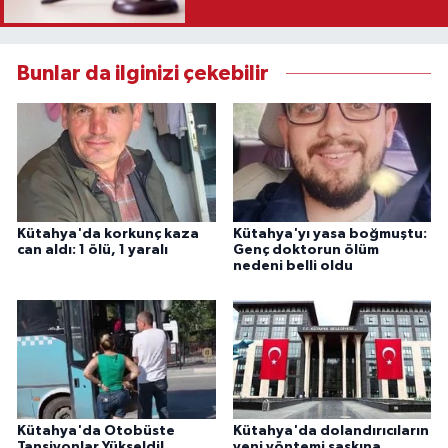
Karar
Bunlar da ilginizi çekebilir
Kütahya'da korkunç kaza
Kütahya'yı yasa boğmuştu:
can aldı: 1 ölü, 1 yaralı
Genç doktorun ölüm
nedeni belli oldu
Kütahya'da Otobüste
Kütahya'da dolandırıcıların
Tansiyonlar Yükseldi!
yeni yöntemi şaşkına