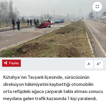
Haber
Haber İlanlar
Kültür-Sanat
Magazin
Resmi İlanlar
Paylaş
-
+
A
A
Sağlık
Kütahya'nın Tavşanlı ilçesinde, sürücüsünün
Seri İlan
direksiyon hâkimiyetini kaybettiği otomobilin
orta refüjdeki ağaca çarparak takla atması sonucu
Siyaset
meydana gelen trafik kazasında 1 kişi yaralandı.
Spor