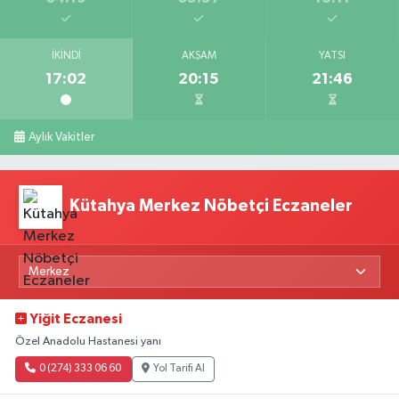
İKINDI
AKŞAM
YATSI
17:02
20:15
21:46
Aylık Vakitler
Kütahya Merkez Nöbetçi Eczaneler
Yiğit Eczanesi
Özel Anadolu Hastanesi yanı
0 (274) 333 06 60
Yol Tarifi Al