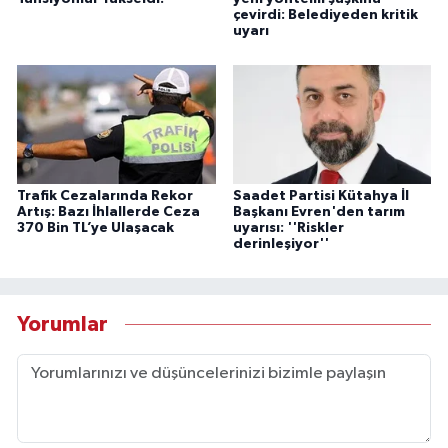
çevirdi: Belediyeden kritik
uyarı
Trafik Cezalarında Rekor
Saadet Partisi Kütahya İl
Artış: Bazı İhlallerde Ceza
Başkanı Evren'den tarım
370 Bin TL’ye Ulaşacak
uyarısı: ''Riskler
derinleşiyor''
Yorumlar