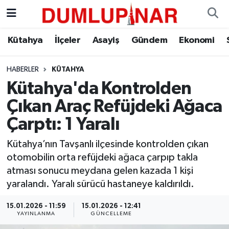
Asayiş
Kütahya Hava Durumu
Kütahya
İlçeler
Asayiş
Gündem
Ekonomi
Diğer
Kütahya Trafik Yoğunluk Haritası
HABERLER
KÜTAHYA
Kütahya'da Kontrolden
Dünya
Süper Lig Puan Durumu ve Fikstür
Çıkan Araç Refüjdeki Ağaca
Eğitim
Tüm Manşetler
Çarptı: 1 Yaralı
Ekonomi
Son Dakika Haberleri
Kütahya’nın Tavşanlı ilçesinde kontrolden çıkan
otomobilin orta refüjdeki ağaca çarpıp takla
Eleman
Haber Arşivi
atması sonucu meydana gelen kazada 1 kişi
yaralandı. Yaralı sürücü hastaneye kaldırıldı.
Emlak
15.01.2026 - 11:59
15.01.2026 - 12:41
YAYINLANMA
GÜNCELLEME
Gündem