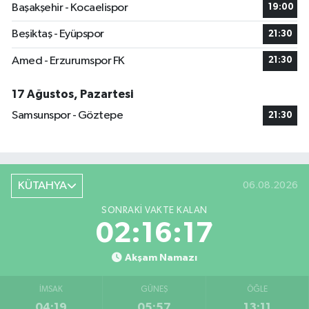
Başakşehir - Kocaelispor
19:00
Beşiktaş - Eyüpspor
21:30
Amed - Erzurumspor FK
21:30
17 Ağustos, Pazartesi
Samsunspor - Göztepe
21:30
KÜTAHYA
06.08.2026
SONRAKI VAKTE KALAN
02:16:16
Akşam Namazı
İMSAK
GÜNEŞ
ÖĞLE
04:19
05:57
13:11