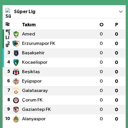
Süper Lig
#
Takım
O
P
1
Amed
0
0
2
Erzurumspor FK
0
0
3
Başakşehir
0
0
4
Kocaelispor
0
0
5
Beşiktaş
0
0
6
Eyüpspor
0
0
7
Galatasaray
0
0
8
Çorum FK
0
0
9
Gaziantep FK
0
0
10
Alanyaspor
0
0