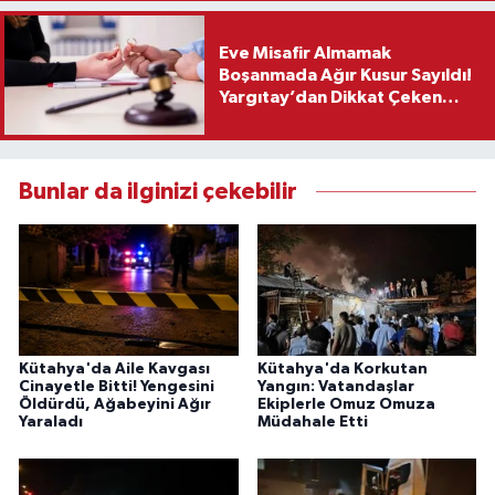
Eve Misafir Almamak
Boşanmada Ağır Kusur Sayıldı!
Yargıtay’dan Dikkat Çeken
Karar
Bunlar da ilginizi çekebilir
Kütahya'da Aile Kavgası
Kütahya'da Korkutan
Cinayetle Bitti! Yengesini
Yangın: Vatandaşlar
Öldürdü, Ağabeyini Ağır
Ekiplerle Omuz Omuza
Yaraladı
Müdahale Etti