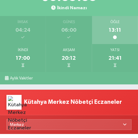
İkindi Namazı
İMSAK
GÜNEŞ
ÖĞLE
04:24
06:00
13:11
İKINDI
AKŞAM
YATSI
17:00
20:12
21:41
Aylık Vakitler
Kütahya Merkez Nöbetçi Eczaneler