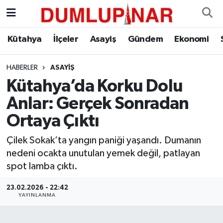
Asayiş
Kütahya Hava Durumu
Kütahya
İlçeler
Asayiş
Gündem
Ekonomi
Diğer
Kütahya Trafik Yoğunluk Haritası
HABERLER
ASAYIŞ
Kütahya’da Korku Dolu
Dünya
Süper Lig Puan Durumu ve Fikstür
Anlar: Gerçek Sonradan
Eğitim
Tüm Manşetler
Ortaya Çıktı
Ekonomi
Son Dakika Haberleri
Çilek Sokak’ta yangın paniği yaşandı. Dumanın
nedeni ocakta unutulan yemek değil, patlayan
Eleman
Haber Arşivi
spot lamba çıktı.
23.02.2026 - 22:42
Emlak
YAYINLANMA
Gündem