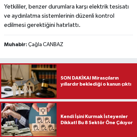
Yetkililer, benzer durumlara karşı elektrik tesisatı
ve aydınlatma sistemlerinin düzenli kontrol
edilmesi gerektiğini hatırlattı.
Muhabir:
Çağla CANBAZ
SON DAKİKA! Mirasçıların
yıllardır beklediği o kanun çıktı
Kendi İşini Kurmak İsteyenler
Dikkat! Bu 8 Sektör Öne Çıkıyor