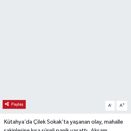
Haber
Haber İlanlar
Kültür-Sanat
Magazin
Resmi İlanlar
Sağlık
Seri İlan
Paylaş
-
+
A
A
Siyaset
Kütahya’da Çilek Sokak’ta yaşanan olay, mahalle
Spor
sakinlerine kısa süreli panik yaşattı. Akşam