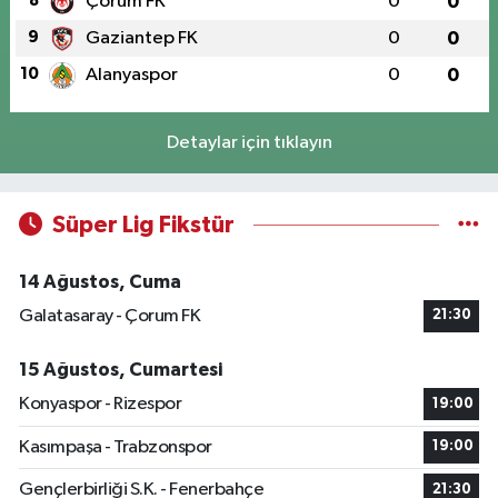
8
Çorum FK
0
0
9
Gaziantep FK
0
0
10
Alanyaspor
0
0
Detaylar için tıklayın
Süper Lig Fikstür
14 Ağustos, Cuma
Galatasaray - Çorum FK
21:30
15 Ağustos, Cumartesi
Konyaspor - Rizespor
19:00
Kasımpaşa - Trabzonspor
19:00
Gençlerbirliği S.K. - Fenerbahçe
21:30