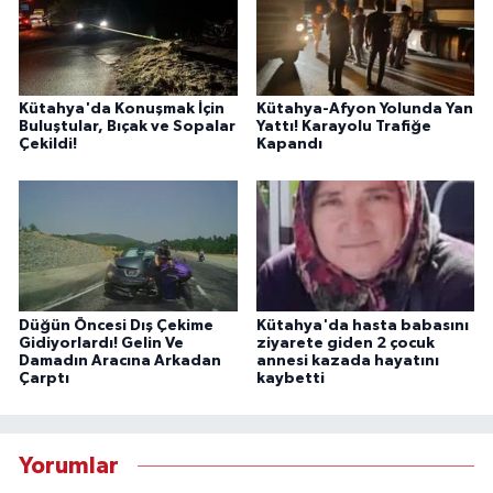
Kütahya'da Konuşmak İçin
Kütahya-Afyon Yolunda Yan
Buluştular, Bıçak ve Sopalar
Yattı! Karayolu Trafiğe
Çekildi!
Kapandı
Düğün Öncesi Dış Çekime
Kütahya'da hasta babasını
Gidiyorlardı! Gelin Ve
ziyarete giden 2 çocuk
Damadın Aracına Arkadan
annesi kazada hayatını
Çarptı
kaybetti
Yorumlar