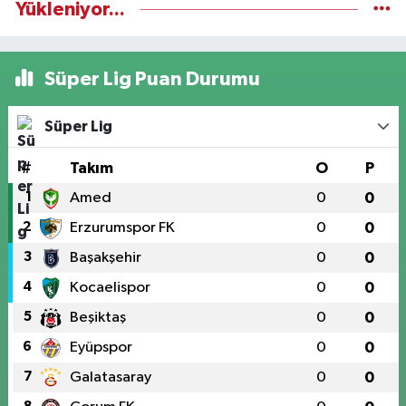
Yükleniyor...
Süper Lig Puan Durumu
Süper Lig
#
Takım
O
P
1
Amed
0
0
2
Erzurumspor FK
0
0
3
Başakşehir
0
0
4
Kocaelispor
0
0
5
Beşiktaş
0
0
6
Eyüpspor
0
0
7
Galatasaray
0
0