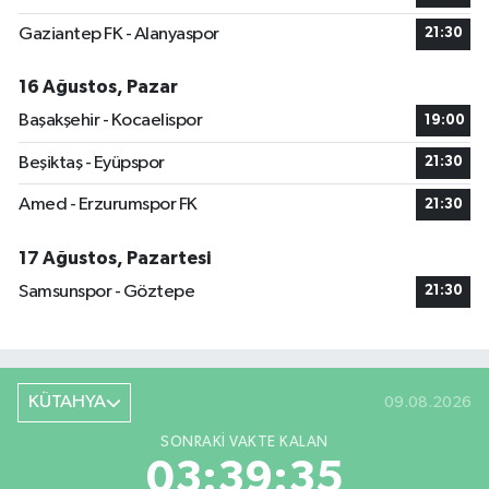
Gaziantep FK - Alanyaspor
21:30
16 Ağustos, Pazar
Başakşehir - Kocaelispor
19:00
Beşiktaş - Eyüpspor
21:30
Amed - Erzurumspor FK
21:30
17 Ağustos, Pazartesi
Samsunspor - Göztepe
21:30
KÜTAHYA
09.08.2026
SONRAKI VAKTE KALAN
03:39:35