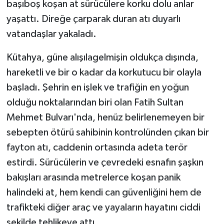
başıboş koşan at sürücülere korku dolu anlar
yaşattı. Direğe çarparak duran atı duyarlı
Teknoloji
vatandaşlar yakaladı.
Vasıta
​Kütahya, güne alışılagelmişin oldukça dışında,
hareketli ve bir o kadar da korkutucu bir olayla
Vefat Haberleri
başladı. Şehrin en işlek ve trafiğin en yoğun
Yaşam
olduğu noktalarından biri olan Fatih Sultan
Mehmet Bulvarı'nda, henüz belirlenemeyen bir
sebepten ötürü sahibinin kontrolünden çıkan bir
fayton atı, caddenin ortasında adeta terör
estirdi. Sürücülerin ve çevredeki esnafın şaşkın
bakışları arasında metrelerce koşan panik
halindeki at, hem kendi can güvenliğini hem de
trafikteki diğer araç ve yayaların hayatını ciddi
şekilde tehlikeye attı.