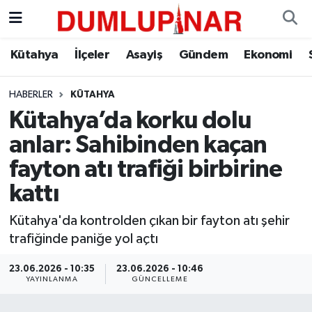
Asayiş
Kütahya Hava Durumu
Kütahya
İlçeler
Asayiş
Gündem
Ekonomi
Diğer
Kütahya Trafik Yoğunluk Haritası
HABERLER
KÜTAHYA
Kütahya’da korku dolu
Dünya
Süper Lig Puan Durumu ve Fikstür
anlar: Sahibinden kaçan
Eğitim
Tüm Manşetler
fayton atı trafiği birbirine
kattı
Ekonomi
Son Dakika Haberleri
Kütahya'da kontrolden çıkan bir fayton atı şehir
Eleman
Haber Arşivi
trafiğinde paniğe yol açtı
Emlak
23.06.2026 - 10:35
23.06.2026 - 10:46
YAYINLANMA
GÜNCELLEME
Gündem