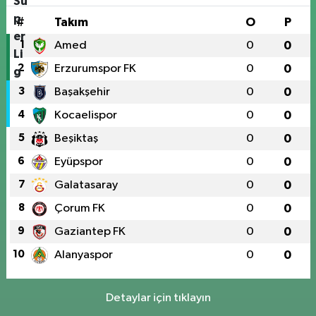
#
Takım
O
P
1
Amed
0
0
2
Erzurumspor FK
0
0
3
Başakşehir
0
0
4
Kocaelispor
0
0
5
Beşiktaş
0
0
6
Eyüpspor
0
0
7
Galatasaray
0
0
8
Çorum FK
0
0
9
Gaziantep FK
0
0
10
Alanyaspor
0
0
Detaylar için tıklayın