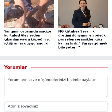
Yangının ortasında mucize
NG Kütahya Seramik
kurtuluş! Alevlerden
üretimi dünyanın en büyük
çıkarılan yavru köpeğin su
porselen seramikleri göz
içtiği anlar duygulandırdı
kamaştırdı: ''Burayı görmek
bile yeterli''
Yorumlar