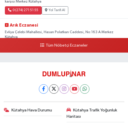
karşısı Merkez Kütahya
0 (274) 271 51 55
Yol Tarifi Al
Arık Eczanesi
Evliya Çelebi Mahallesi, Hasan Polatkan Caddesi, No:163 A Merkez
Kütahya
Tüm Nöbetçi Eczaneler
0 (534) 064 92 71
Yol Tarifi Al
Kütahya Hava Durumu
Kütahya Trafik Yoğunluk
Haritası