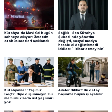
Kütahya'da Mavi Gri bugün
Sağlık - Sen Kütahya
sahneye çıkıyor: Ücretsiz
Şubesi'nde yönetim
otobüs saatleri açıklandı
değişti, sosyal medya
hesabı el değiştirmedi
iddiası: ''İtibar etmeyiniz''
Kütahyalılar “Yaşımız
Aileler dikkat: Bu detay
Geçti” diye düşünmeyin: Bu
başınıza büyük iş açabilir
memurluklarda üst yaş sınırı
yok