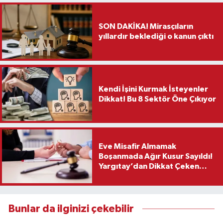
SON DAKİKA! Mirasçıların
yıllardır beklediği o kanun çıktı
Kendi İşini Kurmak İsteyenler
Dikkat! Bu 8 Sektör Öne Çıkıyor
Eve Misafir Almamak
Boşanmada Ağır Kusur Sayıldı!
Yargıtay’dan Dikkat Çeken
Karar
Bunlar da ilginizi çekebilir