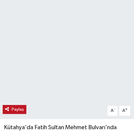
Haber
Haber İlanlar
Kültür-Sanat
Magazin
Resmi İlanlar
Sağlık
Seri İlan
Paylaş
-
+
A
A
Siyaset
​Kütahya'da Fatih Sultan Mehmet Bulvarı'nda
Spor