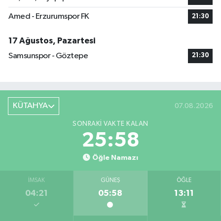
Amed - Erzurumspor FK
21:30
17 Ağustos, Pazartesi
Samsunspor - Göztepe
21:30
KÜTAHYA
07.08.2026
SONRAKI VAKTE KALAN
25:57
Öğle Namazı
İMSAK
GÜNEŞ
ÖĞLE
04:21
05:58
13:11