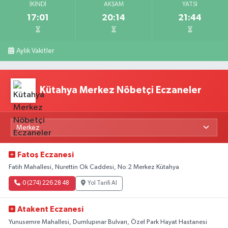
İKINDI
AKŞAM
YATSI
17:01
20:14
21:44
Aylık Vakitler
Kütahya Merkez Nöbetçi Eczaneler
Fatoş Eczanesi
Fatih Mahallesi, Nurettin Ok Caddesi, No:2 Merkez Kütahya
0 (274) 226 28 48
Yol Tarifi Al
Atakent Eczanesi
Yunusemre Mahallesi, Dumlupınar Bulvarı, Özel Park Hayat Hastanesi