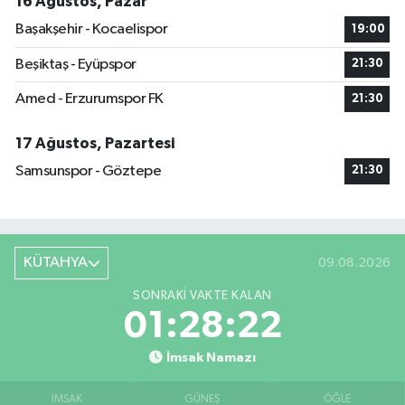
16 Ağustos, Pazar
Başakşehir - Kocaelispor
19:00
Beşiktaş - Eyüpspor
21:30
Amed - Erzurumspor FK
21:30
17 Ağustos, Pazartesi
Samsunspor - Göztepe
21:30
KÜTAHYA
09.08.2026
SONRAKI VAKTE KALAN
01:28:21
İmsak Namazı
İMSAK
GÜNEŞ
ÖĞLE