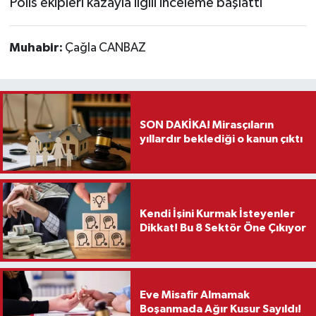
Polis ekipleri kazayla ilgili inceleme başlattı
Muhabir:
Çağla CANBAZ
SON DAKİKA! Mirasçıların
yıllardır beklediği o kanun çıktı
Kendi İşini Kurmak İsteyenler
Dikkat! Bu 8 Sektör Öne Çıkıyor
Eve Misafir Almamak
Boşanmada Ağır Kusur Sayıldı!