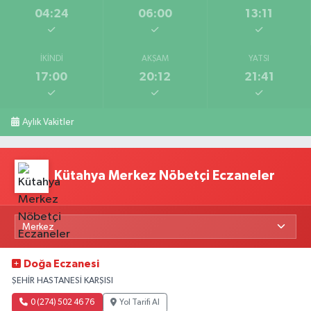
04:24
06:00
13:11
İKINDI
AKŞAM
YATSI
17:00
20:12
21:41
Aylık Vakitler
Kütahya Merkez Nöbetçi Eczaneler
Doğa Eczanesi
ŞEHİR HASTANESİ KARŞISI
0 (274) 502 46 76
Yol Tarifi Al