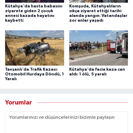
Kütahya'da hasta babasını
Komşuda, Kütahyalıların
ziyarete giden 2 çocuk
sıkça ziyaret ettiği tarihi
annesi kazada hayatını
alanda yangın: Vatandaşlar
kaybetti
zor anlar yaşadı
Tavşanlı'da Trafik Kazası:
Kütahya'da facia kaza can
Otomobil Hurdaya Döndü, 1
aldı: 1 ölü, 5 yaralı
Yaralı
Yorumlar