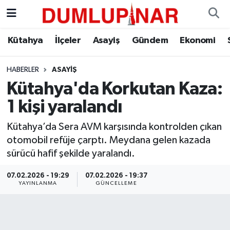
Asayiş
Kütahya Hava Durumu
Kütahya
İlçeler
Asayiş
Gündem
Ekonomi
Diğer
Kütahya Trafik Yoğunluk Haritası
HABERLER
ASAYIŞ
Kütahya'da Korkutan Kaza:
Dünya
Süper Lig Puan Durumu ve Fikstür
1 kişi yaralandı
Eğitim
Tüm Manşetler
Kütahya’da Sera AVM karşısında kontrolden çıkan
otomobil refüje çarptı. Meydana gelen kazada
Ekonomi
Son Dakika Haberleri
sürücü hafif şekilde yaralandı.
Eleman
Haber Arşivi
07.02.2026 - 19:29
07.02.2026 - 19:37
YAYINLANMA
GÜNCELLEME
Emlak
Gündem