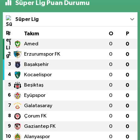
Süper Lig Puan Durumu
Süper Lig
#
Takım
O
P
1
Amed
0
0
2
Erzurumspor FK
0
0
3
Başakşehir
0
0
4
Kocaelispor
0
0
5
Beşiktaş
0
0
6
Eyüpspor
0
0
7
Galatasaray
0
0
8
Çorum FK
0
0
9
Gaziantep FK
0
0
10
Alanyaspor
0
0