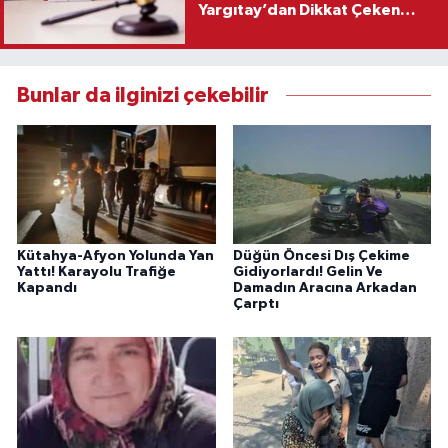
Yargıtay’dan Dikkat Çeken
Karar
Bunlar da ilginizi çekebilir
Kütahya-Afyon Yolunda Yan
Düğün Öncesi Dış Çekime
Yattı! Karayolu Trafiğe
Gidiyorlardı! Gelin Ve
Kapandı
Damadın Aracına Arkadan
Çarptı