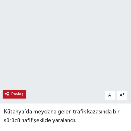
Haber
Haber İlanlar
Kültür-Sanat
Magazin
Resmi İlanlar
Sağlık
Paylaş
-
+
A
A
Seri İlan
Kütahya’da meydana gelen trafik kazasında bir
Siyaset
sürücü hafif şekilde yaralandı.
Spor