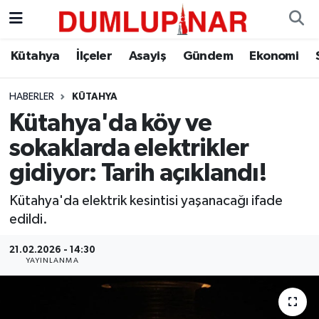
Asayiş
Kütahya Hava Durumu
Kütahya
İlçeler
Asayiş
Gündem
Ekonomi
Diğer
Kütahya Trafik Yoğunluk Haritası
HABERLER
KÜTAHYA
Kütahya'da köy ve
Dünya
Süper Lig Puan Durumu ve Fikstür
sokaklarda elektrikler
Eğitim
Tüm Manşetler
gidiyor: Tarih açıklandı!
Ekonomi
Son Dakika Haberleri
Kütahya'da elektrik kesintisi yaşanacağı ifade
edildi.
Eleman
Haber Arşivi
21.02.2026 - 14:30
YAYINLANMA
Emlak
Gündem