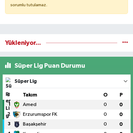
sorumlu tutulamaz.
Yükleniyor...
Süper Lig Puan Durumu
Süper Lig
#
Takım
O
P
1
Amed
0
0
2
Erzurumspor FK
0
0
3
Başakşehir
0
0