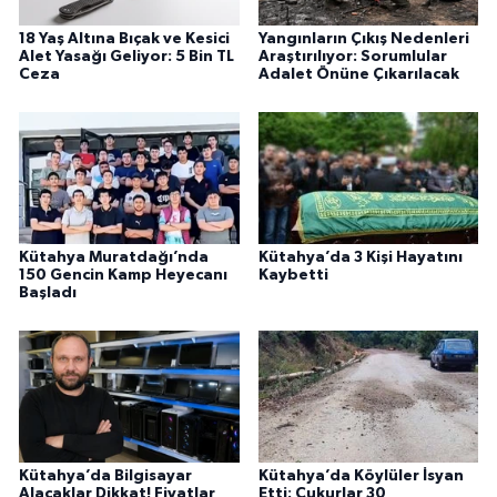
18 Yaş Altına Bıçak ve Kesici
Yangınların Çıkış Nedenleri
Alet Yasağı Geliyor: 5 Bin TL
Araştırılıyor: Sorumlular
Ceza
Adalet Önüne Çıkarılacak
Kütahya Muratdağı’nda
Kütahya’da 3 Kişi Hayatını
150 Gencin Kamp Heyecanı
Kaybetti
Başladı
Kütahya’da Bilgisayar
Kütahya’da Köylüler İsyan
Alacaklar Dikkat! Fiyatlar
Etti: Çukurlar 30