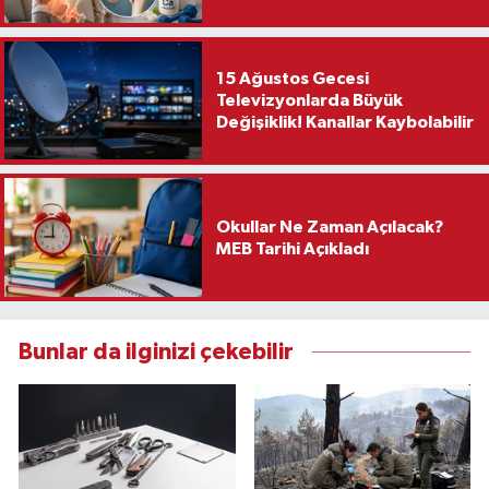
15 Ağustos Gecesi
Televizyonlarda Büyük
Değişiklik! Kanallar Kaybolabilir
Okullar Ne Zaman Açılacak?
MEB Tarihi Açıkladı
Bunlar da ilginizi çekebilir