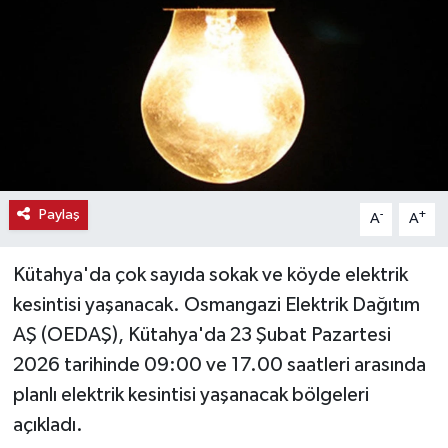
Haber
Haber İlanlar
Kültür-Sanat
Magazin
Paylaş
-
+
A
A
Resmi İlanlar
Kütahya'da çok sayıda sokak ve köyde elektrik
Sağlık
kesintisi yaşanacak. Osmangazi Elektrik Dağıtım
AŞ (OEDAŞ), Kütahya'da 23 Şubat Pazartesi
Seri İlan
2026 tarihinde 09:00 ve 17.00 saatleri arasında
Siyaset
planlı elektrik kesintisi yaşanacak bölgeleri
açıkladı.
Spor