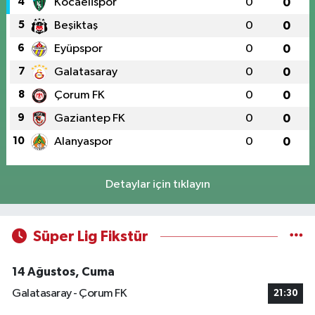
4
Kocaelispor
0
0
5
Beşiktaş
0
0
6
Eyüpspor
0
0
7
Galatasaray
0
0
8
Çorum FK
0
0
9
Gaziantep FK
0
0
10
Alanyaspor
0
0
Detaylar için tıklayın
Süper Lig Fikstür
14 Ağustos, Cuma
Galatasaray - Çorum FK
21:30